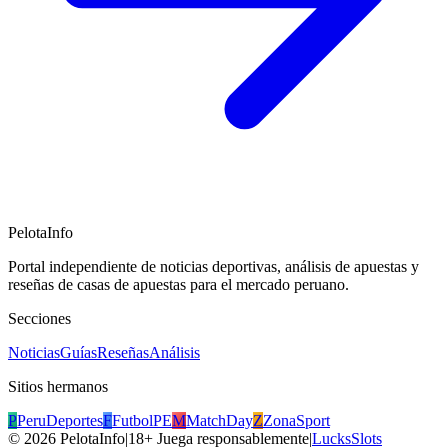
PelotaInfo
Portal independiente de noticias deportivas, análisis de apuestas y
reseñas de casas de apuestas para el mercado peruano.
Secciones
Noticias
Guías
Reseñas
Análisis
Sitios hermanos
P
PeruDeportes
F
FutbolPE
M
MatchDay
Z
ZonaSport
©
2026
PelotaInfo
|
18+ Juega responsablemente
|
LucksSlots