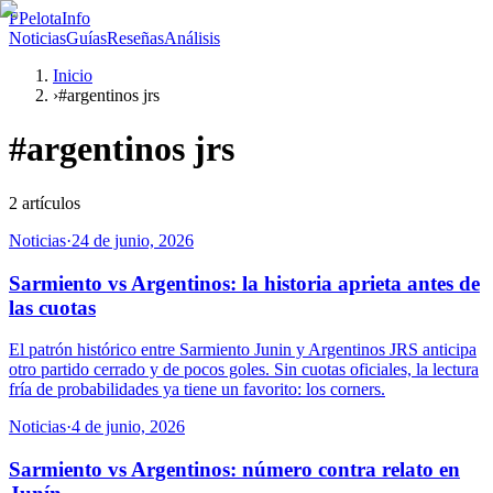
P
PelotaInfo
Noticias
Guías
Reseñas
Análisis
Inicio
›
#argentinos jrs
#
argentinos jrs
2
artículos
Noticias
·
24 de junio, 2026
Sarmiento vs Argentinos: la historia aprieta antes de
las cuotas
El patrón histórico entre Sarmiento Junin y Argentinos JRS anticipa
otro partido cerrado y de pocos goles. Sin cuotas oficiales, la lectura
fría de probabilidades ya tiene un favorito: los corners.
Noticias
·
4 de junio, 2026
Sarmiento vs Argentinos: número contra relato en