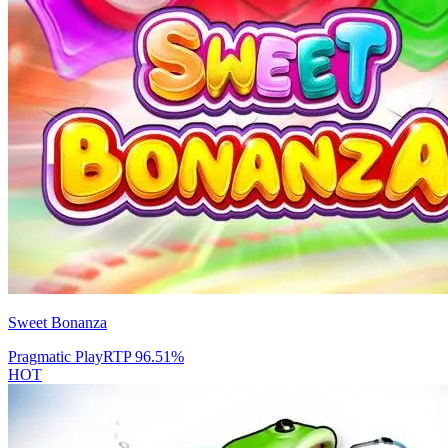
Sweet Bonanza
Pragmatic Play
RTP
96.51
%
HOT