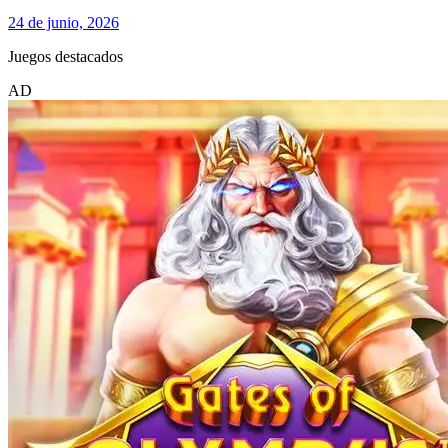
24 de junio, 2026
Juegos destacados
AD