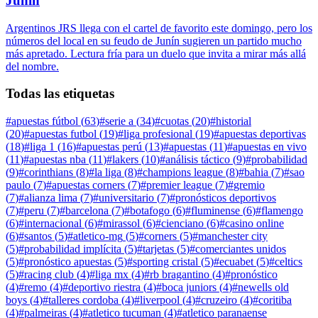
Junín
Argentinos JRS llega con el cartel de favorito este domingo, pero los
números del local en su feudo de Junín sugieren un partido mucho
más apretado. Lectura fría para un duelo que invita a mirar más allá
del nombre.
Todas las etiquetas
#
apuestas fútbol
(
63
)
#
serie a
(
34
)
#
cuotas
(
20
)
#
historial
(
20
)
#
apuestas futbol
(
19
)
#
liga profesional
(
19
)
#
apuestas deportivas
(
18
)
#
liga 1
(
16
)
#
apuestas perú
(
13
)
#
apuestas
(
11
)
#
apuestas en vivo
(
11
)
#
apuestas nba
(
11
)
#
lakers
(
10
)
#
análisis táctico
(
9
)
#
probabilidad
(
9
)
#
corinthians
(
8
)
#
la liga
(
8
)
#
champions league
(
8
)
#
bahia
(
7
)
#
sao
paulo
(
7
)
#
apuestas corners
(
7
)
#
premier league
(
7
)
#
gremio
(
7
)
#
alianza lima
(
7
)
#
universitario
(
7
)
#
pronósticos deportivos
(
7
)
#
peru
(
7
)
#
barcelona
(
7
)
#
botafogo
(
6
)
#
fluminense
(
6
)
#
flamengo
(
6
)
#
internacional
(
6
)
#
mirassol
(
6
)
#
cienciano
(
6
)
#
casino online
(
6
)
#
santos
(
5
)
#
atletico-mg
(
5
)
#
corners
(
5
)
#
manchester city
(
5
)
#
probabilidad implícita
(
5
)
#
tarjetas
(
5
)
#
comerciantes unidos
(
5
)
#
pronóstico apuestas
(
5
)
#
sporting cristal
(
5
)
#
ecuabet
(
5
)
#
celtics
(
5
)
#
racing club
(
4
)
#
liga mx
(
4
)
#
rb bragantino
(
4
)
#
pronóstico
(
4
)
#
remo
(
4
)
#
deportivo riestra
(
4
)
#
boca juniors
(
4
)
#
newells old
boys
(
4
)
#
talleres cordoba
(
4
)
#
liverpool
(
4
)
#
cruzeiro
(
4
)
#
coritiba
(
4
)
#
palmeiras
(
4
)
#
atletico tucuman
(
4
)
#
atletico paranaense