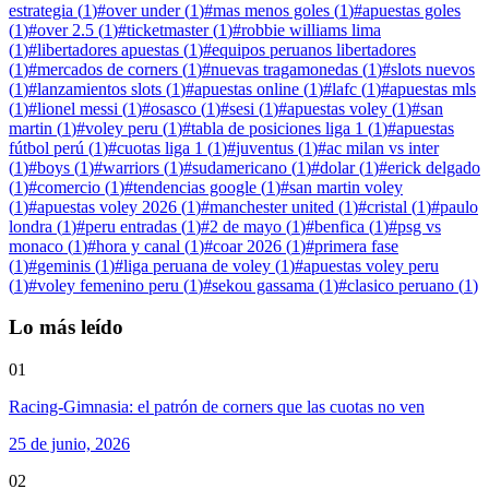
estrategia
(
1
)
#
over under
(
1
)
#
mas menos goles
(
1
)
#
apuestas goles
(
1
)
#
over 2.5
(
1
)
#
ticketmaster
(
1
)
#
robbie williams lima
(
1
)
#
libertadores apuestas
(
1
)
#
equipos peruanos libertadores
(
1
)
#
mercados de corners
(
1
)
#
nuevas tragamonedas
(
1
)
#
slots nuevos
(
1
)
#
lanzamientos slots
(
1
)
#
apuestas online
(
1
)
#
lafc
(
1
)
#
apuestas mls
(
1
)
#
lionel messi
(
1
)
#
osasco
(
1
)
#
sesi
(
1
)
#
apuestas voley
(
1
)
#
san
martin
(
1
)
#
voley peru
(
1
)
#
tabla de posiciones liga 1
(
1
)
#
apuestas
fútbol perú
(
1
)
#
cuotas liga 1
(
1
)
#
juventus
(
1
)
#
ac milan vs inter
(
1
)
#
boys
(
1
)
#
warriors
(
1
)
#
sudamericano
(
1
)
#
dolar
(
1
)
#
erick delgado
(
1
)
#
comercio
(
1
)
#
tendencias google
(
1
)
#
san martin voley
(
1
)
#
apuestas voley 2026
(
1
)
#
manchester united
(
1
)
#
cristal
(
1
)
#
paulo
londra
(
1
)
#
peru entradas
(
1
)
#
2 de mayo
(
1
)
#
benfica
(
1
)
#
psg vs
monaco
(
1
)
#
hora y canal
(
1
)
#
coar 2026
(
1
)
#
primera fase
(
1
)
#
geminis
(
1
)
#
liga peruana de voley
(
1
)
#
apuestas voley peru
(
1
)
#
voley femenino peru
(
1
)
#
sekou gassama
(
1
)
#
clasico peruano
(
1
)
Lo más leído
01
Racing-Gimnasia: el patrón de corners que las cuotas no ven
25 de junio, 2026
02