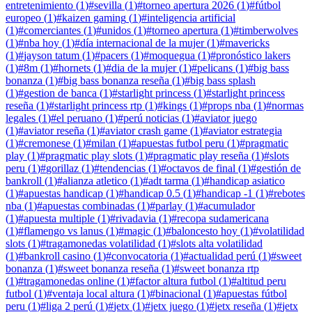
entretenimiento
(
1
)
#
sevilla
(
1
)
#
torneo apertura 2026
(
1
)
#
fútbol
europeo
(
1
)
#
kaizen gaming
(
1
)
#
inteligencia artificial
(
1
)
#
comerciantes
(
1
)
#
unidos
(
1
)
#
torneo apertura
(
1
)
#
timberwolves
(
1
)
#
nba hoy
(
1
)
#
día internacional de la mujer
(
1
)
#
mavericks
(
1
)
#
jayson tatum
(
1
)
#
pacers
(
1
)
#
moquegua
(
1
)
#
pronóstico lakers
(
1
)
#
8m
(
1
)
#
hornets
(
1
)
#
dia de la mujer
(
1
)
#
pelicans
(
1
)
#
big bass
bonanza
(
1
)
#
big bass bonanza reseña
(
1
)
#
big bass splash
(
1
)
#
gestion de banca
(
1
)
#
starlight princess
(
1
)
#
starlight princess
reseña
(
1
)
#
starlight princess rtp
(
1
)
#
kings
(
1
)
#
props nba
(
1
)
#
normas
legales
(
1
)
#
el peruano
(
1
)
#
perú noticias
(
1
)
#
aviator juego
(
1
)
#
aviator reseña
(
1
)
#
aviator crash game
(
1
)
#
aviator estrategia
(
1
)
#
cremonese
(
1
)
#
milan
(
1
)
#
apuestas futbol peru
(
1
)
#
pragmatic
play
(
1
)
#
pragmatic play slots
(
1
)
#
pragmatic play reseña
(
1
)
#
slots
peru
(
1
)
#
gorillaz
(
1
)
#
tendencias
(
1
)
#
octavos de final
(
1
)
#
gestión de
bankroll
(
1
)
#
alianza atletico
(
1
)
#
adt tarma
(
1
)
#
handicap asiatico
(
1
)
#
apuestas handicap
(
1
)
#
handicap 0.5
(
1
)
#
handicap -1
(
1
)
#
rebotes
nba
(
1
)
#
apuestas combinadas
(
1
)
#
parlay
(
1
)
#
acumulador
(
1
)
#
apuesta multiple
(
1
)
#
rivadavia
(
1
)
#
recopa sudamericana
(
1
)
#
flamengo vs lanus
(
1
)
#
magic
(
1
)
#
baloncesto hoy
(
1
)
#
volatilidad
slots
(
1
)
#
tragamonedas volatilidad
(
1
)
#
slots alta volatilidad
(
1
)
#
bankroll casino
(
1
)
#
convocatoria
(
1
)
#
actualidad perú
(
1
)
#
sweet
bonanza
(
1
)
#
sweet bonanza reseña
(
1
)
#
sweet bonanza rtp
(
1
)
#
tragamonedas online
(
1
)
#
factor altura futbol
(
1
)
#
altitud peru
futbol
(
1
)
#
ventaja local altura
(
1
)
#
binacional
(
1
)
#
apuestas fútbol
peru
(
1
)
#
liga 2 perú
(
1
)
#
jetx
(
1
)
#
jetx juego
(
1
)
#
jetx reseña
(
1
)
#
jetx