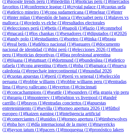
(
1
)
#
google trends perú
(
1
)
#
medellin
(
1
)
#
noticias perú
(
1
)
#
mercados
favoritos
(
1
)
#
conference league
(
1
)
#
crystal palace
(
1
)
#
cuotas uefa
(
1
)
#
atletico mineiro
(
1
)
#
copa sudamericana
(
1
)
#
melgar
(
1
)
#
inter
(
1
)
#
inter milan
(
1
)
#
gestión de banca
(
1
)
#
ecuabet peru
(
1
)
#
alaves vs
mallorca
(
1
)
#
oviedo vs elche
(
1
)
#
resultados electorales
(
1
)
#
elecciones perú
(
1
)
#
betis
(
1
)
#
napoli
(
1
)
#
lazio
(
1
)
#
conmebol
(
1
)
#
macará
(
1
)
#
los chankas
(
1
)
#
senadores
(
1
)
#
diputados
(
1
)
#
2026
(
1
)
#
andy polo
(
1
)
#
estudiantes
(
1
)
#
sorteo
(
1
)
#
tinka
(
1
)
#
braga
(
1
)
#
real betis
(
1
)
#
atlético nacional
(
1
)
#
jaguares
(
1
)
#
documento
nacional de identidad
(
1
)
#
dni perú
(
1
)
#
elecciones 2026
(
1
)
#
hora
peru
(
1
)
#
noticias deportivas
(
1
)
#
liga profesional argentina
(
1
)
#
tijuana
(
1
)
#
stuttgart
(
1
)
#
dortmund
(
1
)
#
bundesliga
(
1
)
#
atletico
rafaela
(
1
)
#
copa argentina
(
1
)
#
nets
(
1
)
#
nba
(
1
)
#
jamaica
(
1
)
#
nueva
caledonia
(
1
)
#
repechaje intercontinental
(
1
)
#
mundial 2026
(
1
)
#
cuotas apuestas
(
1
)
#
perú
(
1
)
#
perú vs senegal
(
1
)
#
selección
peruana
(
1
)
#
robbie williams
(
1
)
#
robbie williams peru
(
1
)
#
entradas
lima
(
1
)
#
rayo vallecano
(
1
)
#
everton
(
1
)
#
cincinnati
(
1
)
#
concachampions
(
1
)
#
seattle
(
1
)
#
sounders
(
1
)
#
la granja vip peru
(
1
)
#
granja
(
1
)
#
monterrey
(
1
)
#
brighton vs liverpool
(
1
)
#
andré
carrillo
(
1
)
#
bravos
(
1
)
#
entradas conciertos
(
1
)
#
apuestas
entretenimiento
(
1
)
#
sevilla
(
1
)
#
torneo apertura 2026
(
1
)
#
fútbol
europeo
(
1
)
#
kaizen gaming
(
1
)
#
inteligencia artificial
(
1
)
#
comerciantes
(
1
)
#
unidos
(
1
)
#
torneo apertura
(
1
)
#
timberwolves
(
1
)
#
nba hoy
(
1
)
#
día internacional de la mujer
(
1
)
#
mavericks
(
1
)
#
jayson tatum
(
1
)
#
pacers
(
1
)
#
moquegua
(
1
)
#
pronóstico lakers