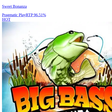
Sweet Bonanza
Pragmatic Play
RTP
96.51
%
HOT