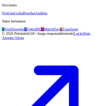
Secciones
Noticias
Guías
Reseñas
Análisis
Sitios hermanos
P
PeruDeportes
F
FutbolPE
M
MatchDay
Z
ZonaSport
©
2026
PelotaInfo
|
18+ Juega responsablemente
|
LucksSlots
Apostar Ahora