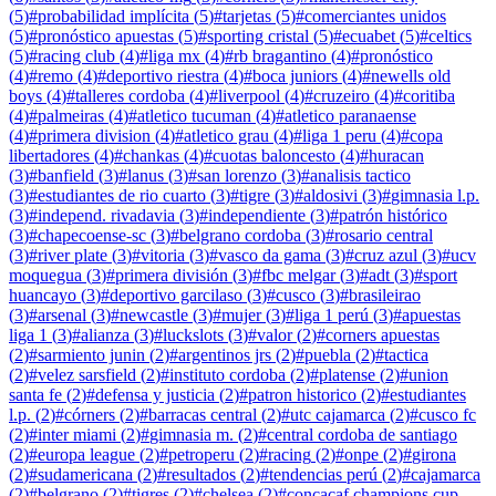
(
5
)
#
probabilidad implícita
(
5
)
#
tarjetas
(
5
)
#
comerciantes unidos
(
5
)
#
pronóstico apuestas
(
5
)
#
sporting cristal
(
5
)
#
ecuabet
(
5
)
#
celtics
(
5
)
#
racing club
(
4
)
#
liga mx
(
4
)
#
rb bragantino
(
4
)
#
pronóstico
(
4
)
#
remo
(
4
)
#
deportivo riestra
(
4
)
#
boca juniors
(
4
)
#
newells old
boys
(
4
)
#
talleres cordoba
(
4
)
#
liverpool
(
4
)
#
cruzeiro
(
4
)
#
coritiba
(
4
)
#
palmeiras
(
4
)
#
atletico tucuman
(
4
)
#
atletico paranaense
(
4
)
#
primera division
(
4
)
#
atletico grau
(
4
)
#
liga 1 peru
(
4
)
#
copa
libertadores
(
4
)
#
chankas
(
4
)
#
cuotas baloncesto
(
4
)
#
huracan
(
3
)
#
banfield
(
3
)
#
lanus
(
3
)
#
san lorenzo
(
3
)
#
analisis tactico
(
3
)
#
estudiantes de rio cuarto
(
3
)
#
tigre
(
3
)
#
aldosivi
(
3
)
#
gimnasia l.p.
(
3
)
#
independ. rivadavia
(
3
)
#
independiente
(
3
)
#
patrón histórico
(
3
)
#
chapecoense-sc
(
3
)
#
belgrano cordoba
(
3
)
#
rosario central
(
3
)
#
river plate
(
3
)
#
vitoria
(
3
)
#
vasco da gama
(
3
)
#
cruz azul
(
3
)
#
ucv
moquegua
(
3
)
#
primera división
(
3
)
#
fbc melgar
(
3
)
#
adt
(
3
)
#
sport
huancayo
(
3
)
#
deportivo garcilaso
(
3
)
#
cusco
(
3
)
#
brasileirao
(
3
)
#
arsenal
(
3
)
#
newcastle
(
3
)
#
mujer
(
3
)
#
liga 1 perú
(
3
)
#
apuestas
liga 1
(
3
)
#
alianza
(
3
)
#
luckslots
(
3
)
#
valor
(
2
)
#
corners apuestas
(
2
)
#
sarmiento junin
(
2
)
#
argentinos jrs
(
2
)
#
puebla
(
2
)
#
tactica
(
2
)
#
velez sarsfield
(
2
)
#
instituto cordoba
(
2
)
#
platense
(
2
)
#
union
santa fe
(
2
)
#
defensa y justicia
(
2
)
#
patron historico
(
2
)
#
estudiantes
l.p.
(
2
)
#
córners
(
2
)
#
barracas central
(
2
)
#
utc cajamarca
(
2
)
#
cusco fc
(
2
)
#
inter miami
(
2
)
#
gimnasia m.
(
2
)
#
central cordoba de santiago
(
2
)
#
europa league
(
2
)
#
petroperu
(
2
)
#
racing
(
2
)
#
onpe
(
2
)
#
girona
(
2
)
#
sudamericana
(
2
)
#
resultados
(
2
)
#
tendencias perú
(
2
)
#
cajamarca
(
2
)
#
belgrano
(
2
)
#
tigres
(
2
)
#
chelsea
(
2
)
#
concacaf champions cup