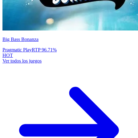
Big Bass Bonanza
Pragmatic Play
RTP
96.71
%
HOT
Ver todos los juegos