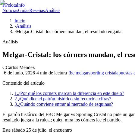
P
PelotaInfo
Noticias
Guías
Reseñas
Análisis
Inicio
›
Análisis
›
Melgar-Cristal: los córners mandan, el resultado engaña
Análisis
Melgar-Cristal: los córners mandan, el re
C
Carlos Méndez
·
6 de junio, 2026
·
4 min
de lectura
·
fbc melgar
sporting cristal
apuestas 
Contenido del artículo
1.
¿Por qué los corners marcan la diferencia en este duelo?
2.
¿Qué dice el patrón histórico sin recurrir a cifras?
3.
¿Cuándo conviene entrar al mercado de esquinas?
El patrón histórico del FBC Melgar vs Sporting Cristal no pide un gan
resultado juega a la ruleta; quien mira los córners lee el partido.
Este sábado 25 de julio, el encuentro