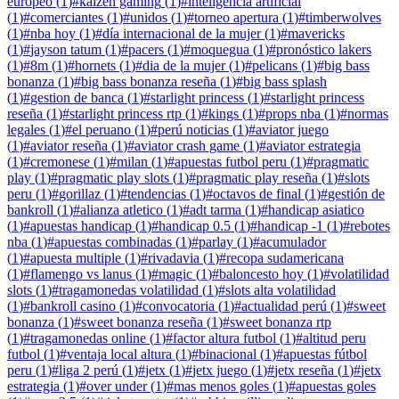
europeo
(
1
)
#
kaizen gaming
(
1
)
#
inteligencia artificial
(
1
)
#
comerciantes
(
1
)
#
unidos
(
1
)
#
torneo apertura
(
1
)
#
timberwolves
(
1
)
#
nba hoy
(
1
)
#
día internacional de la mujer
(
1
)
#
mavericks
(
1
)
#
jayson tatum
(
1
)
#
pacers
(
1
)
#
moquegua
(
1
)
#
pronóstico lakers
(
1
)
#
8m
(
1
)
#
hornets
(
1
)
#
dia de la mujer
(
1
)
#
pelicans
(
1
)
#
big bass
bonanza
(
1
)
#
big bass bonanza reseña
(
1
)
#
big bass splash
(
1
)
#
gestion de banca
(
1
)
#
starlight princess
(
1
)
#
starlight princess
reseña
(
1
)
#
starlight princess rtp
(
1
)
#
kings
(
1
)
#
props nba
(
1
)
#
normas
legales
(
1
)
#
el peruano
(
1
)
#
perú noticias
(
1
)
#
aviator juego
(
1
)
#
aviator reseña
(
1
)
#
aviator crash game
(
1
)
#
aviator estrategia
(
1
)
#
cremonese
(
1
)
#
milan
(
1
)
#
apuestas futbol peru
(
1
)
#
pragmatic
play
(
1
)
#
pragmatic play slots
(
1
)
#
pragmatic play reseña
(
1
)
#
slots
peru
(
1
)
#
gorillaz
(
1
)
#
tendencias
(
1
)
#
octavos de final
(
1
)
#
gestión de
bankroll
(
1
)
#
alianza atletico
(
1
)
#
adt tarma
(
1
)
#
handicap asiatico
(
1
)
#
apuestas handicap
(
1
)
#
handicap 0.5
(
1
)
#
handicap -1
(
1
)
#
rebotes
nba
(
1
)
#
apuestas combinadas
(
1
)
#
parlay
(
1
)
#
acumulador
(
1
)
#
apuesta multiple
(
1
)
#
rivadavia
(
1
)
#
recopa sudamericana
(
1
)
#
flamengo vs lanus
(
1
)
#
magic
(
1
)
#
baloncesto hoy
(
1
)
#
volatilidad
slots
(
1
)
#
tragamonedas volatilidad
(
1
)
#
slots alta volatilidad
(
1
)
#
bankroll casino
(
1
)
#
convocatoria
(
1
)
#
actualidad perú
(
1
)
#
sweet
bonanza
(
1
)
#
sweet bonanza reseña
(
1
)
#
sweet bonanza rtp
(
1
)
#
tragamonedas online
(
1
)
#
factor altura futbol
(
1
)
#
altitud peru
futbol
(
1
)
#
ventaja local altura
(
1
)
#
binacional
(
1
)
#
apuestas fútbol
peru
(
1
)
#
liga 2 perú
(
1
)
#
jetx
(
1
)
#
jetx juego
(
1
)
#
jetx reseña
(
1
)
#
jetx
estrategia
(
1
)
#
over under
(
1
)
#
mas menos goles
(
1
)
#
apuestas goles