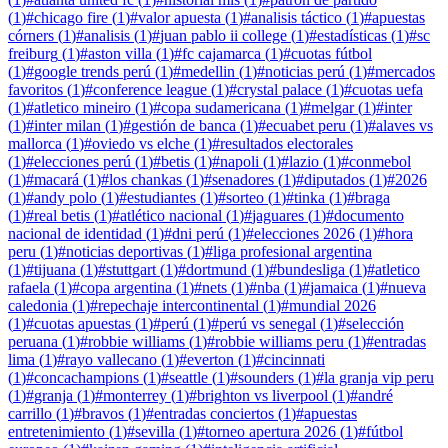
(
1
)
#
chicago fire
(
1
)
#
valor apuesta
(
1
)
#
analisis táctico
(
1
)
#
apuestas
córners
(
1
)
#
analisis
(
1
)
#
juan pablo ii college
(
1
)
#
estadísticas
(
1
)
#
sc
freiburg
(
1
)
#
aston villa
(
1
)
#
fc cajamarca
(
1
)
#
cuotas fútbol
(
1
)
#
google trends perú
(
1
)
#
medellin
(
1
)
#
noticias perú
(
1
)
#
mercados
favoritos
(
1
)
#
conference league
(
1
)
#
crystal palace
(
1
)
#
cuotas uefa
(
1
)
#
atletico mineiro
(
1
)
#
copa sudamericana
(
1
)
#
melgar
(
1
)
#
inter
(
1
)
#
inter milan
(
1
)
#
gestión de banca
(
1
)
#
ecuabet peru
(
1
)
#
alaves vs
mallorca
(
1
)
#
oviedo vs elche
(
1
)
#
resultados electorales
(
1
)
#
elecciones perú
(
1
)
#
betis
(
1
)
#
napoli
(
1
)
#
lazio
(
1
)
#
conmebol
(
1
)
#
macará
(
1
)
#
los chankas
(
1
)
#
senadores
(
1
)
#
diputados
(
1
)
#
2026
(
1
)
#
andy polo
(
1
)
#
estudiantes
(
1
)
#
sorteo
(
1
)
#
tinka
(
1
)
#
braga
(
1
)
#
real betis
(
1
)
#
atlético nacional
(
1
)
#
jaguares
(
1
)
#
documento
nacional de identidad
(
1
)
#
dni perú
(
1
)
#
elecciones 2026
(
1
)
#
hora
peru
(
1
)
#
noticias deportivas
(
1
)
#
liga profesional argentina
(
1
)
#
tijuana
(
1
)
#
stuttgart
(
1
)
#
dortmund
(
1
)
#
bundesliga
(
1
)
#
atletico
rafaela
(
1
)
#
copa argentina
(
1
)
#
nets
(
1
)
#
nba
(
1
)
#
jamaica
(
1
)
#
nueva
caledonia
(
1
)
#
repechaje intercontinental
(
1
)
#
mundial 2026
(
1
)
#
cuotas apuestas
(
1
)
#
perú
(
1
)
#
perú vs senegal
(
1
)
#
selección
peruana
(
1
)
#
robbie williams
(
1
)
#
robbie williams peru
(
1
)
#
entradas
lima
(
1
)
#
rayo vallecano
(
1
)
#
everton
(
1
)
#
cincinnati
(
1
)
#
concachampions
(
1
)
#
seattle
(
1
)
#
sounders
(
1
)
#
la granja vip peru
(
1
)
#
granja
(
1
)
#
monterrey
(
1
)
#
brighton vs liverpool
(
1
)
#
andré
carrillo
(
1
)
#
bravos
(
1
)
#
entradas conciertos
(
1
)
#
apuestas
entretenimiento
(
1
)
#
sevilla
(
1
)
#
torneo apertura 2026
(
1
)
#
fútbol