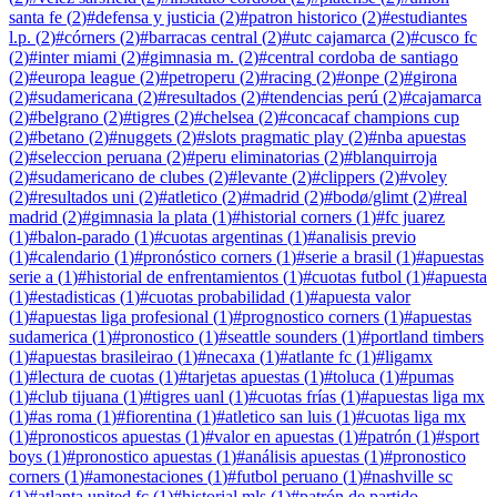
santa fe
(
2
)
#
defensa y justicia
(
2
)
#
patron historico
(
2
)
#
estudiantes
l.p.
(
2
)
#
córners
(
2
)
#
barracas central
(
2
)
#
utc cajamarca
(
2
)
#
cusco fc
(
2
)
#
inter miami
(
2
)
#
gimnasia m.
(
2
)
#
central cordoba de santiago
(
2
)
#
europa league
(
2
)
#
petroperu
(
2
)
#
racing
(
2
)
#
onpe
(
2
)
#
girona
(
2
)
#
sudamericana
(
2
)
#
resultados
(
2
)
#
tendencias perú
(
2
)
#
cajamarca
(
2
)
#
belgrano
(
2
)
#
tigres
(
2
)
#
chelsea
(
2
)
#
concacaf champions cup
(
2
)
#
betano
(
2
)
#
nuggets
(
2
)
#
slots pragmatic play
(
2
)
#
nba apuestas
(
2
)
#
seleccion peruana
(
2
)
#
peru eliminatorias
(
2
)
#
blanquirroja
(
2
)
#
sudamericano de clubes
(
2
)
#
levante
(
2
)
#
clippers
(
2
)
#
voley
(
2
)
#
resultados uni
(
2
)
#
atletico
(
2
)
#
madrid
(
2
)
#
bodø/glimt
(
2
)
#
real
madrid
(
2
)
#
gimnasia la plata
(
1
)
#
historial corners
(
1
)
#
fc juarez
(
1
)
#
balon-parado
(
1
)
#
cuotas argentinas
(
1
)
#
analisis previo
(
1
)
#
calendario
(
1
)
#
pronóstico corners
(
1
)
#
serie a brasil
(
1
)
#
apuestas
serie a
(
1
)
#
historial de enfrentamientos
(
1
)
#
cuotas futbol
(
1
)
#
apuesta
(
1
)
#
estadisticas
(
1
)
#
cuotas probabilidad
(
1
)
#
apuesta valor
(
1
)
#
apuestas liga profesional
(
1
)
#
prognostico corners
(
1
)
#
apuestas
sudamerica
(
1
)
#
pronostico
(
1
)
#
seattle sounders
(
1
)
#
portland timbers
(
1
)
#
apuestas brasileirao
(
1
)
#
necaxa
(
1
)
#
atlante fc
(
1
)
#
ligamx
(
1
)
#
lectura de cuotas
(
1
)
#
tarjetas apuestas
(
1
)
#
toluca
(
1
)
#
pumas
(
1
)
#
club tijuana
(
1
)
#
tigres uanl
(
1
)
#
cuotas frías
(
1
)
#
apuestas liga mx
(
1
)
#
as roma
(
1
)
#
fiorentina
(
1
)
#
atletico san luis
(
1
)
#
cuotas liga mx
(
1
)
#
pronosticos apuestas
(
1
)
#
valor en apuestas
(
1
)
#
patrón
(
1
)
#
sport
boys
(
1
)
#
pronostico apuestas
(
1
)
#
análisis apuestas
(
1
)
#
pronostico
corners
(
1
)
#
amonestaciones
(
1
)
#
futbol peruano
(
1
)
#
nashville sc
(
1
)
#
atlanta united fc
(
1
)
#
historial mls
(
1
)
#
patrón de partido