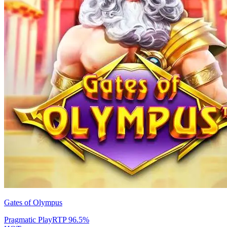
Gates of Olympus
Pragmatic Play
RTP
96.5
%