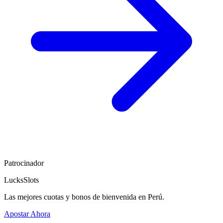
Patrocinador
LucksSlots
Las mejores cuotas y bonos de bienvenida en Perú.
Apostar Ahora