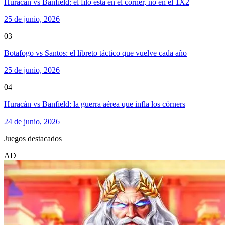
Huracán vs Banfield: el filo está en el córner, no en el 1X2
25 de junio, 2026
03
Botafogo vs Santos: el libreto táctico que vuelve cada año
25 de junio, 2026
04
Huracán vs Banfield: la guerra aérea que infla los córners
24 de junio, 2026
Juegos destacados
AD