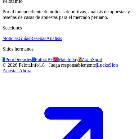
PelotaInfo
Portal independiente de noticias deportivas, análisis de apuestas y
reseñas de casas de apuestas para el mercado peruano.
Secciones
Noticias
Guías
Reseñas
Análisis
Sitios hermanos
P
PeruDeportes
F
FutbolPE
M
MatchDay
Z
ZonaSport
©
2026
PelotaInfo
|
18+ Juega responsablemente
|
LucksSlots
Apostar Ahora