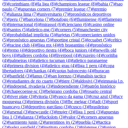
(
9
)
#
corinthians
(
8
)
#
la liga
(
8
)
#
champions league
(
8
)
#
bahia
(
7
)
#
sao
paulo
(
7
)
#
apuestas corners
(
7
)
#
premier league
(
7
)
#
gremio
(
7
)
#
alianza lima
(
7
)
#
universitario
(
7
)
#
pronósticos deportivos
(
7
)
#
peru
(
7
)
#
barcelona
(
7
)
#
botafogo
(
6
)
#
fluminense
(
6
)
#
flamengo
(
6
)
#
internacional
(
6
)
#
mirassol
(
6
)
#
cienciano
(
6
)
#
casino online
(
6
)
#
santos
(
5
)
#
atletico-mg
(
5
)
#
corners
(
5
)
#
manchester city
(
5
)
#
probabilidad implícita
(
5
)
#
tarjetas
(
5
)
#
comerciantes unidos
(
5
)
#
pronóstico apuestas
(
5
)
#
sporting cristal
(
5
)
#
ecuabet
(
5
)
#
celtics
(
5
)
#
racing club
(
4
)
#
liga mx
(
4
)
#
rb bragantino
(
4
)
#
pronóstico
(
4
)
#
remo
(
4
)
#
deportivo riestra
(
4
)
#
boca juniors
(
4
)
#
newells old
boys
(
4
)
#
talleres cordoba
(
4
)
#
liverpool
(
4
)
#
cruzeiro
(
4
)
#
coritiba
(
4
)
#
palmeiras
(
4
)
#
atletico tucuman
(
4
)
#
atletico paranaense
(
4
)
#
primera division
(
4
)
#
atletico grau
(
4
)
#
liga 1 peru
(
4
)
#
copa
libertadores
(
4
)
#
chankas
(
4
)
#
cuotas baloncesto
(
4
)
#
huracan
(
3
)
#
banfield
(
3
)
#
lanus
(
3
)
#
san lorenzo
(
3
)
#
analisis tactico
(
3
)
#
estudiantes de rio cuarto
(
3
)
#
tigre
(
3
)
#
aldosivi
(
3
)
#
gimnasia l.p.
(
3
)
#
independ. rivadavia
(
3
)
#
independiente
(
3
)
#
patrón histórico
(
3
)
#
chapecoense-sc
(
3
)
#
belgrano cordoba
(
3
)
#
rosario central
(
3
)
#
river plate
(
3
)
#
vitoria
(
3
)
#
vasco da gama
(
3
)
#
cruz azul
(
3
)
#
ucv
moquegua
(
3
)
#
primera división
(
3
)
#
fbc melgar
(
3
)
#
adt
(
3
)
#
sport
huancayo
(
3
)
#
deportivo garcilaso
(
3
)
#
cusco
(
3
)
#
brasileirao
(
3
)
#
arsenal
(
3
)
#
newcastle
(
3
)
#
mujer
(
3
)
#
liga 1 perú
(
3
)
#
apuestas
liga 1
(
3
)
#
alianza
(
3
)
#
luckslots
(
3
)
#
valor
(
2
)
#
corners apuestas
(
2
)
#
sarmiento junin
(
2
)
#
argentinos jrs
(
2
)
#
puebla
(
2
)
#
tactica
(
2
)
#
velez sarsfield
(
2
)
#
instituto cordoba
(
2
)
#
platense
(
2
)
#
union