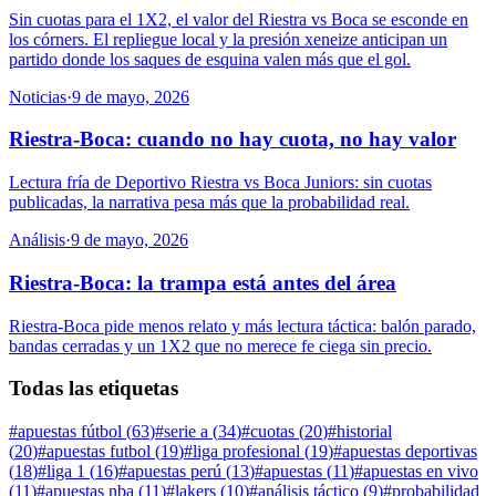
Sin cuotas para el 1X2, el valor del Riestra vs Boca se esconde en
los córners. El repliegue local y la presión xeneize anticipan un
partido donde los saques de esquina valen más que el gol.
Noticias
·
9 de mayo, 2026
Riestra-Boca: cuando no hay cuota, no hay valor
Lectura fría de Deportivo Riestra vs Boca Juniors: sin cuotas
publicadas, la narrativa pesa más que la probabilidad real.
Análisis
·
9 de mayo, 2026
Riestra-Boca: la trampa está antes del área
Riestra-Boca pide menos relato y más lectura táctica: balón parado,
bandas cerradas y un 1X2 que no merece fe ciega sin precio.
Todas las etiquetas
#
apuestas fútbol
(
63
)
#
serie a
(
34
)
#
cuotas
(
20
)
#
historial
(
20
)
#
apuestas futbol
(
19
)
#
liga profesional
(
19
)
#
apuestas deportivas
(
18
)
#
liga 1
(
16
)
#
apuestas perú
(
13
)
#
apuestas
(
11
)
#
apuestas en vivo
(
11
)
#
apuestas nba
(
11
)
#
lakers
(
10
)
#
análisis táctico
(
9
)
#
probabilidad