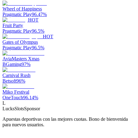
Wheel of Happiness
Pragmatic Play
96.47
%
HOT
Fruit Party
Pragmatic Play
96.5
%
HOT
Gates of Olympus
Pragmatic Play
96.5
%
AviaMasters Xmas
BGaming
97
%
Carnival Rush
Betsoft
96
%
Miko Festival
OneTouch
96.14
%
L
LucksSlots
Sponsor
Apuestas deportivas con las mejores cuotas. Bono de bienvenida
para nuevos usuarios.