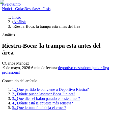
P
PelotaInfo
Noticias
Guías
Reseñas
Análisis
Inicio
›
Análisis
›
Riestra-Boca: la trampa está antes del área
Análisis
Riestra-Boca: la trampa está antes del
área
C
Carlos Méndez
·
9 de mayo, 2026
·
6 min
de lectura
·
deportivo riestra
boca juniors
liga
profesional
Contenido del artículo
1.
¿Qué partido le conviene a Deportivo Riestra?
2.
¿Dónde puede lastimar Boca Juniors?
3.
¿Qué dice el balón parado en este cruce?
4.
¿Dónde está la apuesta más sensata?
5.
¿Qué lectura final deja el cruce?