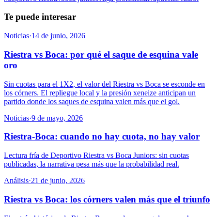
Te puede interesar
Noticias
·
14 de junio, 2026
Riestra vs Boca: por qué el saque de esquina vale
oro
Sin cuotas para el 1X2, el valor del Riestra vs Boca se esconde en
los córners. El repliegue local y la presión xeneize anticipan un
partido donde los saques de esquina valen más que el gol.
Noticias
·
9 de mayo, 2026
Riestra-Boca: cuando no hay cuota, no hay valor
Lectura fría de Deportivo Riestra vs Boca Juniors: sin cuotas
publicadas, la narrativa pesa más que la probabilidad real.
Análisis
·
21 de junio, 2026
Riestra vs Boca: los córners valen más que el triunfo