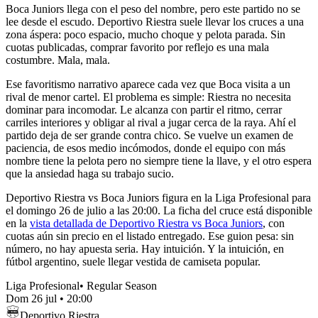
Boca Juniors llega con el peso del nombre, pero este partido no se
lee desde el escudo. Deportivo Riestra suele llevar los cruces a una
zona áspera: poco espacio, mucho choque y pelota parada. Sin
cuotas publicadas, comprar favorito por reflejo es una mala
costumbre. Mala, mala.
Ese favoritismo narrativo aparece cada vez que Boca visita a un
rival de menor cartel. El problema es simple: Riestra no necesita
dominar para incomodar. Le alcanza con partir el ritmo, cerrar
carriles interiores y obligar al rival a jugar cerca de la raya. Ahí el
partido deja de ser grande contra chico. Se vuelve un examen de
paciencia, de esos medio incómodos, donde el equipo con más
nombre tiene la pelota pero no siempre tiene la llave, y el otro espera
que la ansiedad haga su trabajo sucio.
Deportivo Riestra vs Boca Juniors figura en la Liga Profesional para
el domingo 26 de julio a las 20:00. La ficha del cruce está disponible
en la
vista detallada de Deportivo Riestra vs Boca Juniors
, con
cuotas aún sin precio en el listado entregado. Ese guion pesa: sin
número, no hay apuesta seria. Hay intuición. Y la intuición, en
fútbol argentino, suele llegar vestida de camiseta popular.
Liga Profesional
•
Regular Season
Dom 26 jul
•
20:00
Deportivo Riestra