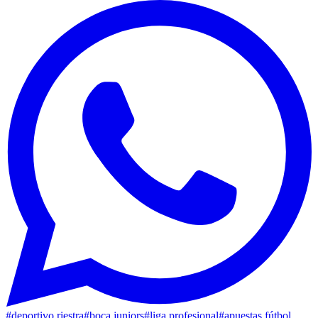
#
deportivo riestra
#
boca juniors
#
liga profesional
#
apuestas fútbol