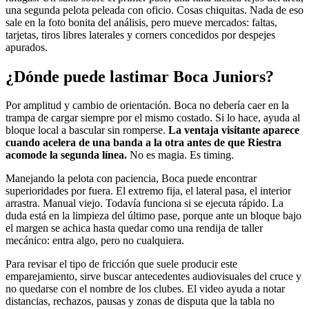
una segunda pelota peleada con oficio. Cosas chiquitas. Nada de eso
sale en la foto bonita del análisis, pero mueve mercados: faltas,
tarjetas, tiros libres laterales y corners concedidos por despejes
apurados.
¿Dónde puede lastimar Boca Juniors?
Por amplitud y cambio de orientación. Boca no debería caer en la
trampa de cargar siempre por el mismo costado. Si lo hace, ayuda al
bloque local a bascular sin romperse.
La ventaja visitante aparece
cuando acelera de una banda a la otra antes de que Riestra
acomode la segunda línea.
No es magia. Es timing.
Manejando la pelota con paciencia, Boca puede encontrar
superioridades por fuera. El extremo fija, el lateral pasa, el interior
arrastra. Manual viejo. Todavía funciona si se ejecuta rápido. La
duda está en la limpieza del último pase, porque ante un bloque bajo
el margen se achica hasta quedar como una rendija de taller
mecánico: entra algo, pero no cualquiera.
Para revisar el tipo de fricción que suele producir este
emparejamiento, sirve buscar antecedentes audiovisuales del cruce y
no quedarse con el nombre de los clubes. El video ayuda a notar
distancias, rechazos, pausas y zonas de disputa que la tabla no