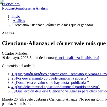
P
PelotaInfo
Noticias
Guías
Reseñas
Análisis
Inicio
›
Análisis
›
Cienciano-Alianza: el córner vale más que el ganador
Análisis
Cienciano-Alianza: el córner vale más que
C
Carlos Méndez
·
9 de mayo, 2026
·
6 min
de lectura
·
cienciano
alianza lima
historial
Contenido del artículo
1.
¿Qué patrón histórico aparece entre Cienciano y Alianza Lim
2.
¿Por qué el minuto 20 puede cambiar la apuesta?
3.
¿Dónde está el valor si no hay cuotas publicadas?
4.
¿Qué debe mirar el apostador durante el partido en vivo?
5.
¿Qué lección deja este Cienciano vs Alianza para otros partid
Minuto 20: allí suele quebrarse Cienciano-Alianza. No por un gol invent
parada. Ahí mismo.