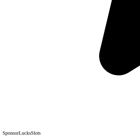
Sponsor
LucksSlots