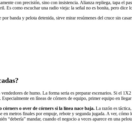
amente con precisión, sino con insistencia. Alianza repliega, tapa el p
. Es como escuchar una radio vieja: la señal no es bonita, pero dice lo 
por banda y pelota detenida, sirve mirar resúmenes del cruce sin casarse
icadas?
s vendedores de humo. La forma seria es preparar escenarios. Si el 1X2
ar. Especialmente en líneas de córners de equipo, primer equipo en llegar
 córners o over de córners si la línea nace baja.
La razón es táctica,
rse en metros finales por empuje, rebote y segunda jugada. A ver, cómo l
uién “debería” mandar, cuando el negocio a veces aparece en una pelota