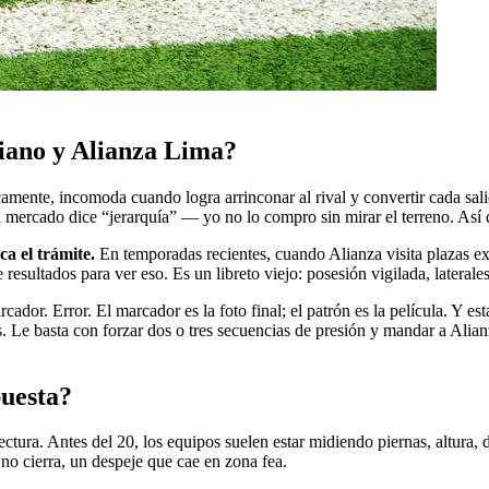
ciano y Alianza Lima?
icamente, incomoda cuando logra arrinconar al rival y convertir cada sa
l mercado dice “jerarquía” — yo no lo compro sin mirar el terreno. Así 
ca el trámite.
En temporadas recientes, cuando Alianza visita plazas exig
 resultados para ver eso. Es un libreto viejo: posesión vigilada, laterale
or. Error. El marcador es la foto final; el patrón es la película. Y est
Le basta con forzar dos o tres secuencias de presión y mandar a Alian
puesta?
ectura. Antes del 20, los equipos suelen estar midiendo piernas, altura, 
 no cierra, un despeje que cae en zona fea.