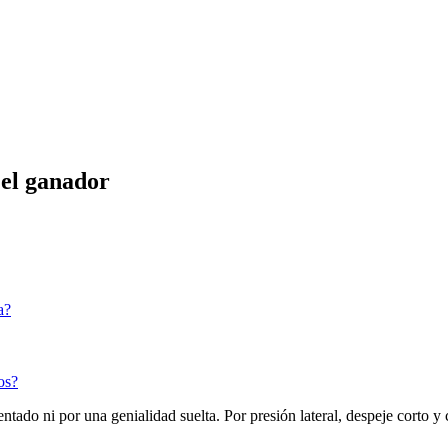
 el ganador
a?
os?
ado ni por una genialidad suelta. Por presión lateral, despeje corto y có