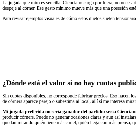
La jugada que miro es sencilla. Cienciano carga por fuera, no necesari
despeje al córner. Ese gesto mínimo mueve más que una posesión estéril
Para revisar ejemplos visuales de cómo estos duelos suelen tensionarse 
¿Dónde está el valor si no hay cuotas publ
Sin cuotas disponibles, no corresponde fabricar precios. Eso hacen lo
de córners aparece parejo o subestima al local, allí sí me interesa mir
Mi jugada preferida no sería ganador del partido: sería Cienciano
producir córners. Puede no generar ocasiones claras y aun así instala
quedan mirando quién tiene más cartel, quién llega con más prensa, q