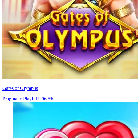
Gates of Olympus
Pragmatic Play
RTP
96.5
%