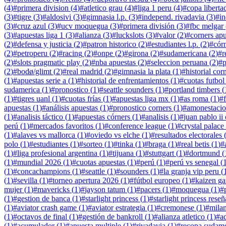
(
4
)
#
primera division
(
4
)
#
atletico grau
(
4
)
#
liga 1 peru
(
4
)
#
copa liberta
(
3
)
#
tigre
(
3
)
#
aldosivi
(
3
)
#
gimnasia l.p.
(
3
)
#
independ. rivadavia
(
3
)
#
i
(
3
)
#
cruz azul
(
3
)
#
ucv moquegua
(
3
)
#
primera división
(
3
)
#
fbc melgar
(
3
)
#
apuestas liga 1
(
3
)
#
alianza
(
3
)
#
luckslots
(
3
)
#
valor
(
2
)
#
corners apu
(
2
)
#
defensa y justicia
(
2
)
#
patron historico
(
2
)
#
estudiantes l.p.
(
2
)
#
cór
(
2
)
#
petroperu
(
2
)
#
racing
(
2
)
#
onpe
(
2
)
#
girona
(
2
)
#
sudamericana
(
2
)
#
r
(
2
)
#
slots pragmatic play
(
2
)
#
nba apuestas
(
2
)
#
seleccion peruana
(
2
)
#
p
(
2
)
#
bodø/glimt
(
2
)
#
real madrid
(
2
)
#
gimnasia la plata
(
1
)
#
historial cor
(
1
)
#
apuestas serie a
(
1
)
#
historial de enfrentamientos
(
1
)
#
cuotas futbol
sudamerica
(
1
)
#
pronostico
(
1
)
#
seattle sounders
(
1
)
#
portland timbers
(
(
1
)
#
tigres uanl
(
1
)
#
cuotas frías
(
1
)
#
apuestas liga mx
(
1
)
#
as roma
(
1
)
#
apuestas
(
1
)
#
análisis apuestas
(
1
)
#
pronostico corners
(
1
)
#
amonestacio
(
1
)
#
analisis táctico
(
1
)
#
apuestas córners
(
1
)
#
analisis
(
1
)
#
juan pablo ii
perú
(
1
)
#
mercados favoritos
(
1
)
#
conference league
(
1
)
#
crystal palace
(
1
)
#
alaves vs mallorca
(
1
)
#
oviedo vs elche
(
1
)
#
resultados electorales
polo
(
1
)
#
estudiantes
(
1
)
#
sorteo
(
1
)
#
tinka
(
1
)
#
braga
(
1
)
#
real betis
(
1
)
#
(
1
)
#
liga profesional argentina
(
1
)
#
tijuana
(
1
)
#
stuttgart
(
1
)
#
dortmund
(
(
1
)
#
mundial 2026
(
1
)
#
cuotas apuestas
(
1
)
#
perú
(
1
)
#
perú vs senegal
(
(
1
)
#
concachampions
(
1
)
#
seattle
(
1
)
#
sounders
(
1
)
#
la granja vip peru
(
(
1
)
#
sevilla
(
1
)
#
torneo apertura 2026
(
1
)
#
fútbol europeo
(
1
)
#
kaizen g
mujer
(
1
)
#
mavericks
(
1
)
#
jayson tatum
(
1
)
#
pacers
(
1
)
#
moquegua
(
1
)
#
(
1
)
#
gestion de banca
(
1
)
#
starlight princess
(
1
)
#
starlight princess reseñ
(
1
)
#
aviator crash game
(
1
)
#
aviator estrategia
(
1
)
#
cremonese
(
1
)
#
mila
(
1
)
#
octavos de final
(
1
)
#
gestión de bankroll
(
1
)
#
alianza atletico
(
1
)
#
a
(
1
)
#
acumulador
(
1
)
#
apuesta multiple
(
1
)
#
rivadavia
(
1
)
#
recopa sudam