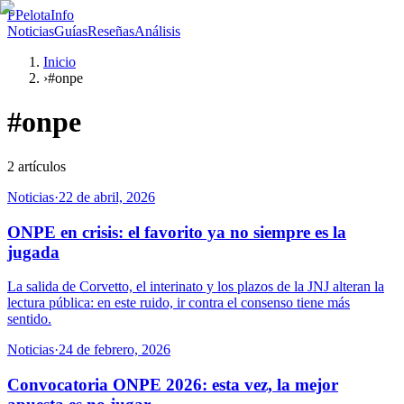
P
PelotaInfo
Noticias
Guías
Reseñas
Análisis
Inicio
›
#onpe
#
onpe
2
artículos
Noticias
·
22 de abril, 2026
ONPE en crisis: el favorito ya no siempre es la
jugada
La salida de Corvetto, el interinato y los plazos de la JNJ alteran la
lectura pública: en este ruido, ir contra el consenso tiene más
sentido.
Noticias
·
24 de febrero, 2026
Convocatoria ONPE 2026: esta vez, la mejor