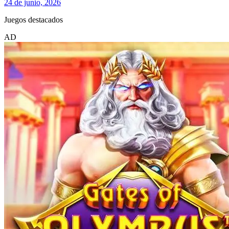
24 de junio, 2026
Juegos destacados
AD