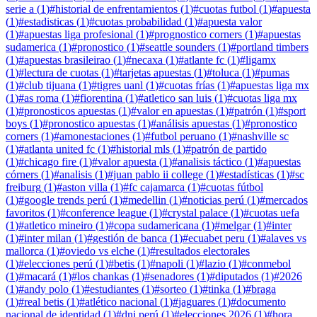
serie a
(
1
)
#
historial de enfrentamientos
(
1
)
#
cuotas futbol
(
1
)
#
apuesta
(
1
)
#
estadisticas
(
1
)
#
cuotas probabilidad
(
1
)
#
apuesta valor
(
1
)
#
apuestas liga profesional
(
1
)
#
prognostico corners
(
1
)
#
apuestas
sudamerica
(
1
)
#
pronostico
(
1
)
#
seattle sounders
(
1
)
#
portland timbers
(
1
)
#
apuestas brasileirao
(
1
)
#
necaxa
(
1
)
#
atlante fc
(
1
)
#
ligamx
(
1
)
#
lectura de cuotas
(
1
)
#
tarjetas apuestas
(
1
)
#
toluca
(
1
)
#
pumas
(
1
)
#
club tijuana
(
1
)
#
tigres uanl
(
1
)
#
cuotas frías
(
1
)
#
apuestas liga mx
(
1
)
#
as roma
(
1
)
#
fiorentina
(
1
)
#
atletico san luis
(
1
)
#
cuotas liga mx
(
1
)
#
pronosticos apuestas
(
1
)
#
valor en apuestas
(
1
)
#
patrón
(
1
)
#
sport
boys
(
1
)
#
pronostico apuestas
(
1
)
#
análisis apuestas
(
1
)
#
pronostico
corners
(
1
)
#
amonestaciones
(
1
)
#
futbol peruano
(
1
)
#
nashville sc
(
1
)
#
atlanta united fc
(
1
)
#
historial mls
(
1
)
#
patrón de partido
(
1
)
#
chicago fire
(
1
)
#
valor apuesta
(
1
)
#
analisis táctico
(
1
)
#
apuestas
córners
(
1
)
#
analisis
(
1
)
#
juan pablo ii college
(
1
)
#
estadísticas
(
1
)
#
sc
freiburg
(
1
)
#
aston villa
(
1
)
#
fc cajamarca
(
1
)
#
cuotas fútbol
(
1
)
#
google trends perú
(
1
)
#
medellin
(
1
)
#
noticias perú
(
1
)
#
mercados
favoritos
(
1
)
#
conference league
(
1
)
#
crystal palace
(
1
)
#
cuotas uefa
(
1
)
#
atletico mineiro
(
1
)
#
copa sudamericana
(
1
)
#
melgar
(
1
)
#
inter
(
1
)
#
inter milan
(
1
)
#
gestión de banca
(
1
)
#
ecuabet peru
(
1
)
#
alaves vs
mallorca
(
1
)
#
oviedo vs elche
(
1
)
#
resultados electorales
(
1
)
#
elecciones perú
(
1
)
#
betis
(
1
)
#
napoli
(
1
)
#
lazio
(
1
)
#
conmebol
(
1
)
#
macará
(
1
)
#
los chankas
(
1
)
#
senadores
(
1
)
#
diputados
(
1
)
#
2026
(
1
)
#
andy polo
(
1
)
#
estudiantes
(
1
)
#
sorteo
(
1
)
#
tinka
(
1
)
#
braga
(
1
)
#
real betis
(
1
)
#
atlético nacional
(
1
)
#
jaguares
(
1
)
#
documento
nacional de identidad
(
1
)
#
dni perú
(
1
)
#
elecciones 2026
(
1
)
#
hora