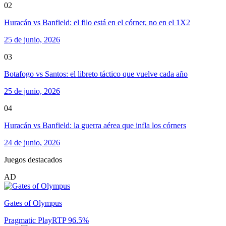
02
Huracán vs Banfield: el filo está en el córner, no en el 1X2
25 de junio, 2026
03
Botafogo vs Santos: el libreto táctico que vuelve cada año
25 de junio, 2026
04
Huracán vs Banfield: la guerra aérea que infla los córners
24 de junio, 2026
Juegos destacados
AD
Gates of Olympus
Pragmatic Play
RTP
96.5
%