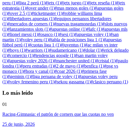
peru
(
1
)
#
liga 2 perú
(
1
)
#
jetx
(
1
)
#
jetx juego
(
1
)
#
jetx reseña
(
1
)
#
jetx
estrategia
(
1
)
#
over under
(
1
)
#
mas menos goles
(
1
)
#
apuestas goles
(
1
)
#
over 2.5
(
1
)
#
ticketmaster
(
1
)
#
robbie williams lima
(
1
)
#
libertadores apuestas
(
1
)
#
equipos peruanos libertadores
(
1
)
#
mercados de corners
(
1
)
#
nuevas tragamonedas
(
1
)
#
slots nuevos
(
1
)
#
lanzamientos slots
(
1
)
#
apuestas online
(
1
)
#
lafc
(
1
)
#
apuestas mls
(
1
)
#
lionel messi
(
1
)
#
osasco
(
1
)
#
sesi
(
1
)
#
apuestas voley
(
1
)
#
san
martin
(
1
)
#
voley peru
(
1
)
#
tabla de posiciones liga 1
(
1
)
#
apuestas
fútbol perú
(
1
)
#
cuotas liga 1
(
1
)
#
juventus
(
1
)
#
ac milan vs inter
(
1
)
#
boys
(
1
)
#
warriors
(
1
)
#
sudamericano
(
1
)
#
dolar
(
1
)
#
erick delgado
(
1
)
#
comercio
(
1
)
#
tendencias google
(
1
)
#
san martin voley
(
1
)
#
apuestas voley 2026
(
1
)
#
manchester united
(
1
)
#
cristal
(
1
)
#
paulo
londra
(
1
)
#
peru entradas
(
1
)
#
2 de mayo
(
1
)
#
benfica
(
1
)
#
psg vs
monaco
(
1
)
#
hora y canal
(
1
)
#
coar 2026
(
1
)
#
primera fase
(
1
)
#
geminis
(
1
)
#
liga peruana de voley
(
1
)
#
apuestas voley peru
(
1
)
#
voley femenino peru
(
1
)
#
sekou gassama
(
1
)
#
clasico peruano
(
1
)
Lo más leído
01
Racing-Gimnasia: el patrón de corners que las cuotas no ven
25 de junio, 2026