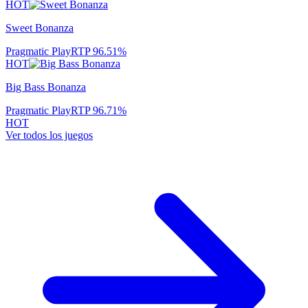
HOT
Sweet Bonanza
Pragmatic Play
RTP
96.51
%
HOT
Big Bass Bonanza
Pragmatic Play
RTP
96.71
%
HOT
Ver todos los juegos