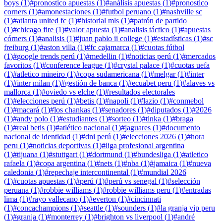
boys
(
1
)
#
pronostico apuestas
(
1
)
#
análisis apuestas
(
1
)
#
pronostico
corners
(
1
)
#
amonestaciones
(
1
)
#
futbol peruano
(
1
)
#
nashville sc
(
1
)
#
atlanta united fc
(
1
)
#
historial mls
(
1
)
#
patrón de partido
(
1
)
#
chicago fire
(
1
)
#
valor apuesta
(
1
)
#
analisis táctico
(
1
)
#
apuestas
córners
(
1
)
#
analisis
(
1
)
#
juan pablo ii college
(
1
)
#
estadísticas
(
1
)
#
sc
freiburg
(
1
)
#
aston villa
(
1
)
#
fc cajamarca
(
1
)
#
cuotas fútbol
(
1
)
#
google trends perú
(
1
)
#
medellin
(
1
)
#
noticias perú
(
1
)
#
mercados
favoritos
(
1
)
#
conference league
(
1
)
#
crystal palace
(
1
)
#
cuotas uefa
(
1
)
#
atletico mineiro
(
1
)
#
copa sudamericana
(
1
)
#
melgar
(
1
)
#
inter
(
1
)
#
inter milan
(
1
)
#
gestión de banca
(
1
)
#
ecuabet peru
(
1
)
#
alaves vs
mallorca
(
1
)
#
oviedo vs elche
(
1
)
#
resultados electorales
(
1
)
#
elecciones perú
(
1
)
#
betis
(
1
)
#
napoli
(
1
)
#
lazio
(
1
)
#
conmebol
(
1
)
#
macará
(
1
)
#
los chankas
(
1
)
#
senadores
(
1
)
#
diputados
(
1
)
#
2026
(
1
)
#
andy polo
(
1
)
#
estudiantes
(
1
)
#
sorteo
(
1
)
#
tinka
(
1
)
#
braga
(
1
)
#
real betis
(
1
)
#
atlético nacional
(
1
)
#
jaguares
(
1
)
#
documento
nacional de identidad
(
1
)
#
dni perú
(
1
)
#
elecciones 2026
(
1
)
#
hora
peru
(
1
)
#
noticias deportivas
(
1
)
#
liga profesional argentina
(
1
)
#
tijuana
(
1
)
#
stuttgart
(
1
)
#
dortmund
(
1
)
#
bundesliga
(
1
)
#
atletico
rafaela
(
1
)
#
copa argentina
(
1
)
#
nets
(
1
)
#
nba
(
1
)
#
jamaica
(
1
)
#
nueva
caledonia
(
1
)
#
repechaje intercontinental
(
1
)
#
mundial 2026
(
1
)
#
cuotas apuestas
(
1
)
#
perú
(
1
)
#
perú vs senegal
(
1
)
#
selección
peruana
(
1
)
#
robbie williams
(
1
)
#
robbie williams peru
(
1
)
#
entradas
lima
(
1
)
#
rayo vallecano
(
1
)
#
everton
(
1
)
#
cincinnati
(
1
)
#
concachampions
(
1
)
#
seattle
(
1
)
#
sounders
(
1
)
#
la granja vip peru
(
1
)
#
granja
(
1
)
#
monterrey
(
1
)
#
brighton vs liverpool
(
1
)
#
andré