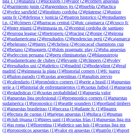
liga 1
(
3
)
#
alianza
(
3
)
#
luckslots
(
3
)
#
valor
(
2
)
#
corners apuestas
(
2
)
#
sarmiento junin
(
2
)
#
argentinos jrs
(
2
)
#
puebla
(
2
)
#
tactica
(
2
)
#
velez sarsfield
(
2
)
#
instituto cordoba
(
2
)
#
platense
(
2
)
#
union
santa fe
(
2
)
#
defensa y justicia
(
2
)
#
patron historico
(
2
)
#
estudiantes
l.p.
(
2
)
#
córners
(
2
)
#
barracas central
(
2
)
#
utc cajamarca
(
2
)
#
cusco fc
(
2
)
#
inter miami
(
2
)
#
gimnasia m.
(
2
)
#
central cordoba de santiago
(
2
)
#
europa league
(
2
)
#
petroperu
(
2
)
#
racing
(
2
)
#
onpe
(
2
)
#
girona
(
2
)
#
sudamericana
(
2
)
#
resultados
(
2
)
#
tendencias perú
(
2
)
#
cajamarca
(
2
)
#
belgrano
(
2
)
#
tigres
(
2
)
#
chelsea
(
2
)
#
concacaf champions cup
(
2
)
#
betano
(
2
)
#
nuggets
(
2
)
#
slots pragmatic play
(
2
)
#
nba apuestas
(
2
)
#
seleccion peruana
(
2
)
#
peru eliminatorias
(
2
)
#
blanquirroja
(
2
)
#
sudamericano de clubes
(
2
)
#
levante
(
2
)
#
clippers
(
2
)
#
voley
(
2
)
#
resultados uni
(
2
)
#
atletico
(
2
)
#
madrid
(
2
)
#
bodø/glimt
(
2
)
#
real
madrid
(
2
)
#
gimnasia la plata
(
1
)
#
historial corners
(
1
)
#
fc juarez
(
1
)
#
balon-parado
(
1
)
#
cuotas argentinas
(
1
)
#
analisis previo
(
1
)
#
calendario
(
1
)
#
pronóstico corners
(
1
)
#
serie a brasil
(
1
)
#
apuestas
serie a
(
1
)
#
historial de enfrentamientos
(
1
)
#
cuotas futbol
(
1
)
#
apuesta
(
1
)
#
estadisticas
(
1
)
#
cuotas probabilidad
(
1
)
#
apuesta valor
(
1
)
#
apuestas liga profesional
(
1
)
#
prognostico corners
(
1
)
#
apuestas
sudamerica
(
1
)
#
pronostico
(
1
)
#
seattle sounders
(
1
)
#
portland timbers
(
1
)
#
apuestas brasileirao
(
1
)
#
necaxa
(
1
)
#
atlante fc
(
1
)
#
ligamx
(
1
)
#
lectura de cuotas
(
1
)
#
tarjetas apuestas
(
1
)
#
toluca
(
1
)
#
pumas
(
1
)
#
club tijuana
(
1
)
#
tigres uanl
(
1
)
#
cuotas frías
(
1
)
#
apuestas liga mx
(
1
)
#
as roma
(
1
)
#
fiorentina
(
1
)
#
atletico san luis
(
1
)
#
cuotas liga mx
(
1
)
#
pronosticos apuestas
(
1
)
#
valor en apuestas
(
1
)
#
patrón
(
1
)
#
sport