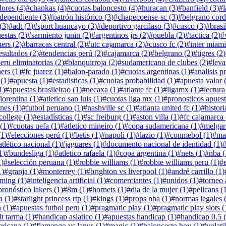
dores
(
4
)
#
chankas
(
4
)
#
cuotas baloncesto
(
4
)
#
huracan
(
3
)
#
banfield
(
3
)
#
ndependiente
(
3
)
#
patrón histórico
(
3
)
#
chapecoense-sc
(
3
)
#
belgrano cor
(
3
)
#
adt
(
3
)
#
sport huancayo
(
3
)
#
deportivo garcilaso
(
3
)
#
cusco
(
3
)
#
brasi
estas
(
2
)
#
sarmiento junin
(
2
)
#
argentinos jrs
(
2
)
#
puebla
(
2
)
#
tactica
(
2
)
#
ners
(
2
)
#
barracas central
(
2
)
#
utc cajamarca
(
2
)
#
cusco fc
(
2
)
#
inter miami
esultados
(
2
)
#
tendencias perú
(
2
)
#
cajamarca
(
2
)
#
belgrano
(
2
)
#
tigres
(
2
)
eru eliminatorias
(
2
)
#
blanquirroja
(
2
)
#
sudamericano de clubes
(
2
)
#
leva
ners
(
1
)
#
fc juarez
(
1
)
#
balon-parado
(
1
)
#
cuotas argentinas
(
1
)
#
analisis p
(
1
)
#
apuesta
(
1
)
#
estadisticas
(
1
)
#
cuotas probabilidad
(
1
)
#
apuesta valor
1
)
#
apuestas brasileirao
(
1
)
#
necaxa
(
1
)
#
atlante fc
(
1
)
#
ligamx
(
1
)
#
lectura
fiorentina
(
1
)
#
atletico san luis
(
1
)
#
cuotas liga mx
(
1
)
#
pronosticos apues
nes
(
1
)
#
futbol peruano
(
1
)
#
nashville sc
(
1
)
#
atlanta united fc
(
1
)
#
histori
 college
(
1
)
#
estadísticas
(
1
)
#
sc freiburg
(
1
)
#
aston villa
(
1
)
#
fc cajamarca
(
1
)
#
cuotas uefa
(
1
)
#
atletico mineiro
(
1
)
#
copa sudamericana
(
1
)
#
melgar
(
1
)
#
elecciones perú
(
1
)
#
betis
(
1
)
#
napoli
(
1
)
#
lazio
(
1
)
#
conmebol
(
1
)
#
ma
atlético nacional
(
1
)
#
jaguares
(
1
)
#
documento nacional de identidad
(
1
)
1
)
#
bundesliga
(
1
)
#
atletico rafaela
(
1
)
#
copa argentina
(
1
)
#
nets
(
1
)
#
nba
(
1
)
#
selección peruana
(
1
)
#
robbie williams
(
1
)
#
robbie williams peru
(
1
)
#
1
)
#
granja
(
1
)
#
monterrey
(
1
)
#
brighton vs liverpool
(
1
)
#
andré carrillo
(
1
)
aming
(
1
)
#
inteligencia artificial
(
1
)
#
comerciantes
(
1
)
#
unidos
(
1
)
#
torneo 
pronóstico lakers
(
1
)
#
8m
(
1
)
#
hornets
(
1
)
#
dia de la mujer
(
1
)
#
pelicans
(
a
(
1
)
#
starlight princess rtp
(
1
)
#
kings
(
1
)
#
props nba
(
1
)
#
normas legales
n
(
1
)
#
apuestas futbol peru
(
1
)
#
pragmatic play
(
1
)
#
pragmatic play slots
(
dt tarma
(
1
)
#
handicap asiatico
(
1
)
#
apuestas handicap
(
1
)
#
handicap 0.5
(
ericana
(
1
)
#
flamengo vs lanus
(
1
)
#
magic
(
1
)
#
baloncesto hoy
(
1
)
#
volati