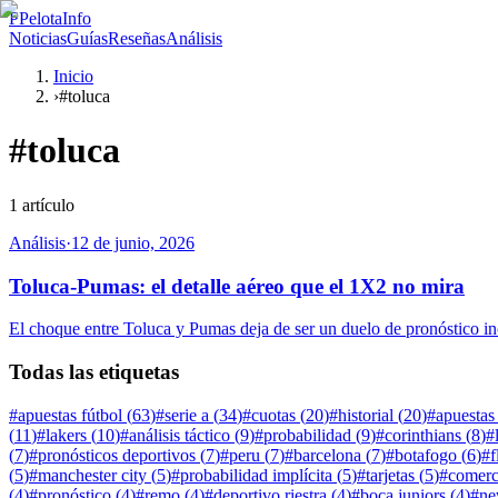
P
PelotaInfo
Noticias
Guías
Reseñas
Análisis
Inicio
›
#toluca
#
toluca
1
artículo
Análisis
·
12 de junio, 2026
Toluca-Pumas: el detalle aéreo que el 1X2 no mira
El choque entre Toluca y Pumas deja de ser un duelo de pronóstico inc
Todas las etiquetas
#
apuestas fútbol
(
63
)
#
serie a
(
34
)
#
cuotas
(
20
)
#
historial
(
20
)
#
apuestas
(
11
)
#
lakers
(
10
)
#
análisis táctico
(
9
)
#
probabilidad
(
9
)
#
corinthians
(
8
)
#
(
7
)
#
pronósticos deportivos
(
7
)
#
peru
(
7
)
#
barcelona
(
7
)
#
botafogo
(
6
)
#
f
(
5
)
#
manchester city
(
5
)
#
probabilidad implícita
(
5
)
#
tarjetas
(
5
)
#
comerc
(
4
)
#
pronóstico
(
4
)
#
remo
(
4
)
#
deportivo riestra
(
4
)
#
boca juniors
(
4
)
#
ne