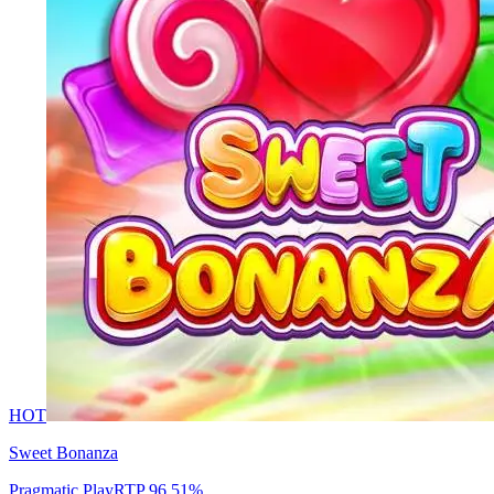
HOT
Sweet Bonanza
Pragmatic Play
RTP
96.51
%