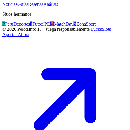
Noticias
Guías
Reseñas
Análisis
Sitios hermanos
P
PeruDeportes
F
FutbolPE
M
MatchDay
Z
ZonaSport
©
2026
PelotaInfo
|
18+ Juega responsablemente
|
LucksSlots
Apostar Ahora