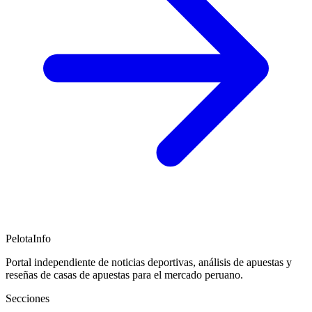
PelotaInfo
Portal independiente de noticias deportivas, análisis de apuestas y
reseñas de casas de apuestas para el mercado peruano.
Secciones