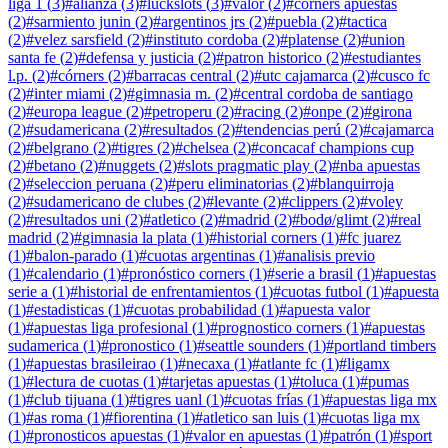
liga 1
(
3
)
#
alianza
(
3
)
#
luckslots
(
3
)
#
valor
(
2
)
#
corners apuestas
(
2
)
#
sarmiento junin
(
2
)
#
argentinos jrs
(
2
)
#
puebla
(
2
)
#
tactica
(
2
)
#
velez sarsfield
(
2
)
#
instituto cordoba
(
2
)
#
platense
(
2
)
#
union
santa fe
(
2
)
#
defensa y justicia
(
2
)
#
patron historico
(
2
)
#
estudiantes
l.p.
(
2
)
#
córners
(
2
)
#
barracas central
(
2
)
#
utc cajamarca
(
2
)
#
cusco fc
(
2
)
#
inter miami
(
2
)
#
gimnasia m.
(
2
)
#
central cordoba de santiago
(
2
)
#
europa league
(
2
)
#
petroperu
(
2
)
#
racing
(
2
)
#
onpe
(
2
)
#
girona
(
2
)
#
sudamericana
(
2
)
#
resultados
(
2
)
#
tendencias perú
(
2
)
#
cajamarca
(
2
)
#
belgrano
(
2
)
#
tigres
(
2
)
#
chelsea
(
2
)
#
concacaf champions cup
(
2
)
#
betano
(
2
)
#
nuggets
(
2
)
#
slots pragmatic play
(
2
)
#
nba apuestas
(
2
)
#
seleccion peruana
(
2
)
#
peru eliminatorias
(
2
)
#
blanquirroja
(
2
)
#
sudamericano de clubes
(
2
)
#
levante
(
2
)
#
clippers
(
2
)
#
voley
(
2
)
#
resultados uni
(
2
)
#
atletico
(
2
)
#
madrid
(
2
)
#
bodø/glimt
(
2
)
#
real
madrid
(
2
)
#
gimnasia la plata
(
1
)
#
historial corners
(
1
)
#
fc juarez
(
1
)
#
balon-parado
(
1
)
#
cuotas argentinas
(
1
)
#
analisis previo
(
1
)
#
calendario
(
1
)
#
pronóstico corners
(
1
)
#
serie a brasil
(
1
)
#
apuestas
serie a
(
1
)
#
historial de enfrentamientos
(
1
)
#
cuotas futbol
(
1
)
#
apuesta
(
1
)
#
estadisticas
(
1
)
#
cuotas probabilidad
(
1
)
#
apuesta valor
(
1
)
#
apuestas liga profesional
(
1
)
#
prognostico corners
(
1
)
#
apuestas
sudamerica
(
1
)
#
pronostico
(
1
)
#
seattle sounders
(
1
)
#
portland timbers
(
1
)
#
apuestas brasileirao
(
1
)
#
necaxa
(
1
)
#
atlante fc
(
1
)
#
ligamx
(
1
)
#
lectura de cuotas
(
1
)
#
tarjetas apuestas
(
1
)
#
toluca
(
1
)
#
pumas
(
1
)
#
club tijuana
(
1
)
#
tigres uanl
(
1
)
#
cuotas frías
(
1
)
#
apuestas liga mx
(
1
)
#
as roma
(
1
)
#
fiorentina
(
1
)
#
atletico san luis
(
1
)
#
cuotas liga mx
(
1
)
#
pronosticos apuestas
(
1
)
#
valor en apuestas
(
1
)
#
patrón
(
1
)
#
sport