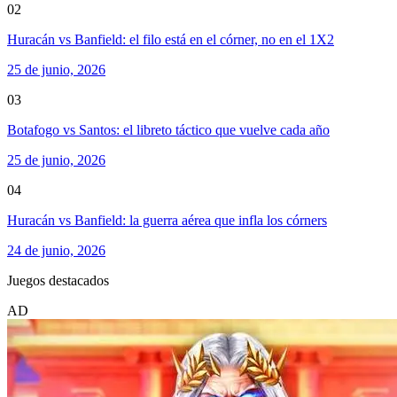
02
Huracán vs Banfield: el filo está en el córner, no en el 1X2
25 de junio, 2026
03
Botafogo vs Santos: el libreto táctico que vuelve cada año
25 de junio, 2026
04
Huracán vs Banfield: la guerra aérea que infla los córners
24 de junio, 2026
Juegos destacados
AD