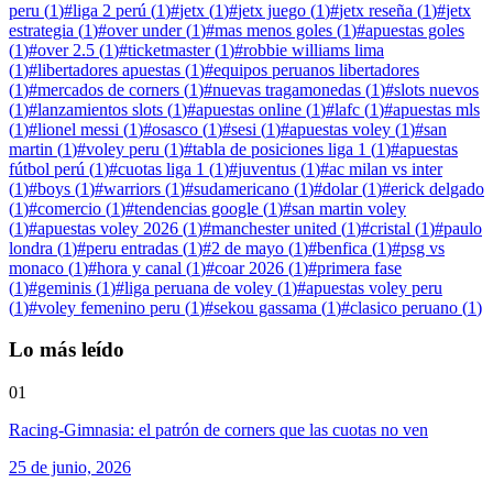
peru
(
1
)
#
liga 2 perú
(
1
)
#
jetx
(
1
)
#
jetx juego
(
1
)
#
jetx reseña
(
1
)
#
jetx
estrategia
(
1
)
#
over under
(
1
)
#
mas menos goles
(
1
)
#
apuestas goles
(
1
)
#
over 2.5
(
1
)
#
ticketmaster
(
1
)
#
robbie williams lima
(
1
)
#
libertadores apuestas
(
1
)
#
equipos peruanos libertadores
(
1
)
#
mercados de corners
(
1
)
#
nuevas tragamonedas
(
1
)
#
slots nuevos
(
1
)
#
lanzamientos slots
(
1
)
#
apuestas online
(
1
)
#
lafc
(
1
)
#
apuestas mls
(
1
)
#
lionel messi
(
1
)
#
osasco
(
1
)
#
sesi
(
1
)
#
apuestas voley
(
1
)
#
san
martin
(
1
)
#
voley peru
(
1
)
#
tabla de posiciones liga 1
(
1
)
#
apuestas
fútbol perú
(
1
)
#
cuotas liga 1
(
1
)
#
juventus
(
1
)
#
ac milan vs inter
(
1
)
#
boys
(
1
)
#
warriors
(
1
)
#
sudamericano
(
1
)
#
dolar
(
1
)
#
erick delgado
(
1
)
#
comercio
(
1
)
#
tendencias google
(
1
)
#
san martin voley
(
1
)
#
apuestas voley 2026
(
1
)
#
manchester united
(
1
)
#
cristal
(
1
)
#
paulo
londra
(
1
)
#
peru entradas
(
1
)
#
2 de mayo
(
1
)
#
benfica
(
1
)
#
psg vs
monaco
(
1
)
#
hora y canal
(
1
)
#
coar 2026
(
1
)
#
primera fase
(
1
)
#
geminis
(
1
)
#
liga peruana de voley
(
1
)
#
apuestas voley peru
(
1
)
#
voley femenino peru
(
1
)
#
sekou gassama
(
1
)
#
clasico peruano
(
1
)
Lo más leído
01
Racing-Gimnasia: el patrón de corners que las cuotas no ven
25 de junio, 2026