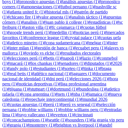
boys
(
1
)
#
pronostico apuestas
(
1
)
#
análisis apuestas
(
1
)
#
pronostico
corners
(
1
)
#
amonestaciones
(
1
)
#
futbol peruano
(
1
)
#
nashville sc
(
1
)
#
atlanta united fc
(
1
)
#
historial mls
(
1
)
#
patrón de partido
(
1
)
#
chicago fire
(
1
)
#
valor apuesta
(
1
)
#
analisis táctico
(
1
)
#
apuestas
córners
(
1
)
#
analisis
(
1
)
#
juan pablo ii college
(
1
)
#
estadísticas
(
1
)
#
sc
freiburg
(
1
)
#
aston villa
(
1
)
#
fc cajamarca
(
1
)
#
cuotas fútbol
(
1
)
#
google trends perú
(
1
)
#
medellin
(
1
)
#
noticias perú
(
1
)
#
mercados
favoritos
(
1
)
#
conference league
(
1
)
#
crystal palace
(
1
)
#
cuotas uefa
(
1
)
#
atletico mineiro
(
1
)
#
copa sudamericana
(
1
)
#
melgar
(
1
)
#
inter
(
1
)
#
inter milan
(
1
)
#
gestión de banca
(
1
)
#
ecuabet peru
(
1
)
#
alaves vs
mallorca
(
1
)
#
oviedo vs elche
(
1
)
#
resultados electorales
(
1
)
#
elecciones perú
(
1
)
#
betis
(
1
)
#
napoli
(
1
)
#
lazio
(
1
)
#
conmebol
(
1
)
#
macará
(
1
)
#
los chankas
(
1
)
#
senadores
(
1
)
#
diputados
(
1
)
#
2026
(
1
)
#
andy polo
(
1
)
#
estudiantes
(
1
)
#
sorteo
(
1
)
#
tinka
(
1
)
#
braga
(
1
)
#
real betis
(
1
)
#
atlético nacional
(
1
)
#
jaguares
(
1
)
#
documento
nacional de identidad
(
1
)
#
dni perú
(
1
)
#
elecciones 2026
(
1
)
#
hora
peru
(
1
)
#
noticias deportivas
(
1
)
#
liga profesional argentina
(
1
)
#
tijuana
(
1
)
#
stuttgart
(
1
)
#
dortmund
(
1
)
#
bundesliga
(
1
)
#
atletico
rafaela
(
1
)
#
copa argentina
(
1
)
#
nets
(
1
)
#
nba
(
1
)
#
jamaica
(
1
)
#
nueva
caledonia
(
1
)
#
repechaje intercontinental
(
1
)
#
mundial 2026
(
1
)
#
cuotas apuestas
(
1
)
#
perú
(
1
)
#
perú vs senegal
(
1
)
#
selección
peruana
(
1
)
#
robbie williams
(
1
)
#
robbie williams peru
(
1
)
#
entradas
lima
(
1
)
#
rayo vallecano
(
1
)
#
everton
(
1
)
#
cincinnati
(
1
)
#
concachampions
(
1
)
#
seattle
(
1
)
#
sounders
(
1
)
#
la granja vip peru
(
1
)
#
granja
(
1
)
#
monterrey
(
1
)
#
brighton vs liverpool
(
1
)
#
andré