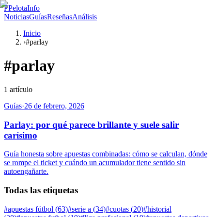
P
PelotaInfo
Noticias
Guías
Reseñas
Análisis
Inicio
›
#parlay
#
parlay
1
artículo
Guías
·
26 de febrero, 2026
Parlay: por qué parece brillante y suele salir
carísimo
Guía honesta sobre apuestas combinadas: cómo se calculan, dónde
se rompe el ticket y cuándo un acumulador tiene sentido sin
autoengañarte.
Todas las etiquetas
#
apuestas fútbol
(
63
)
#
serie a
(
34
)
#
cuotas
(
20
)
#
historial