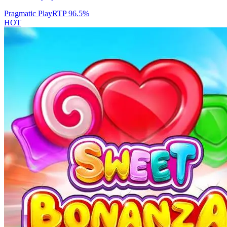
Pragmatic Play
RTP
96.5
%
HOT