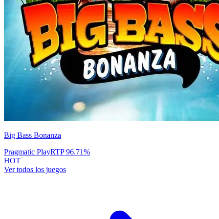
Big Bass Bonanza
Pragmatic Play
RTP
96.71
%
HOT
Ver todos los juegos