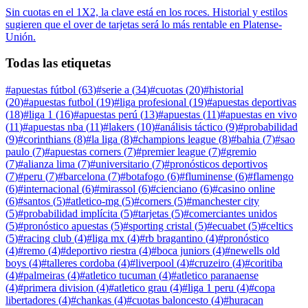
Sin cuotas en el 1X2, la clave está en los roces. Historial y estilos
sugieren que el over de tarjetas será lo más rentable en Platense-
Unión.
Todas las etiquetas
#
apuestas fútbol
(
63
)
#
serie a
(
34
)
#
cuotas
(
20
)
#
historial
(
20
)
#
apuestas futbol
(
19
)
#
liga profesional
(
19
)
#
apuestas deportivas
(
18
)
#
liga 1
(
16
)
#
apuestas perú
(
13
)
#
apuestas
(
11
)
#
apuestas en vivo
(
11
)
#
apuestas nba
(
11
)
#
lakers
(
10
)
#
análisis táctico
(
9
)
#
probabilidad
(
9
)
#
corinthians
(
8
)
#
la liga
(
8
)
#
champions league
(
8
)
#
bahia
(
7
)
#
sao
paulo
(
7
)
#
apuestas corners
(
7
)
#
premier league
(
7
)
#
gremio
(
7
)
#
alianza lima
(
7
)
#
universitario
(
7
)
#
pronósticos deportivos
(
7
)
#
peru
(
7
)
#
barcelona
(
7
)
#
botafogo
(
6
)
#
fluminense
(
6
)
#
flamengo
(
6
)
#
internacional
(
6
)
#
mirassol
(
6
)
#
cienciano
(
6
)
#
casino online
(
6
)
#
santos
(
5
)
#
atletico-mg
(
5
)
#
corners
(
5
)
#
manchester city
(
5
)
#
probabilidad implícita
(
5
)
#
tarjetas
(
5
)
#
comerciantes unidos
(
5
)
#
pronóstico apuestas
(
5
)
#
sporting cristal
(
5
)
#
ecuabet
(
5
)
#
celtics
(
5
)
#
racing club
(
4
)
#
liga mx
(
4
)
#
rb bragantino
(
4
)
#
pronóstico
(
4
)
#
remo
(
4
)
#
deportivo riestra
(
4
)
#
boca juniors
(
4
)
#
newells old
boys
(
4
)
#
talleres cordoba
(
4
)
#
liverpool
(
4
)
#
cruzeiro
(
4
)
#
coritiba
(
4
)
#
palmeiras
(
4
)
#
atletico tucuman
(
4
)
#
atletico paranaense
(
4
)
#
primera division
(
4
)
#
atletico grau
(
4
)
#
liga 1 peru
(
4
)
#
copa
libertadores
(
4
)
#
chankas
(
4
)
#
cuotas baloncesto
(
4
)
#
huracan