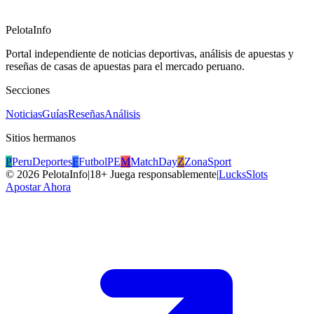
PelotaInfo
Portal independiente de noticias deportivas, análisis de apuestas y
reseñas de casas de apuestas para el mercado peruano.
Secciones
Noticias
Guías
Reseñas
Análisis
Sitios hermanos
P
PeruDeportes
F
FutbolPE
M
MatchDay
Z
ZonaSport
©
2026
PelotaInfo
|
18+ Juega responsablemente
|
LucksSlots
Apostar Ahora