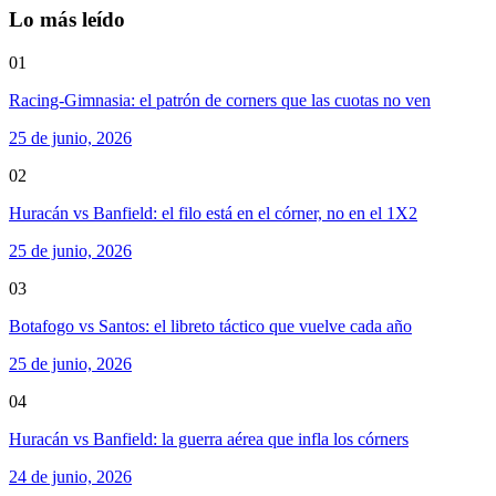
Lo más leído
01
Racing-Gimnasia: el patrón de corners que las cuotas no ven
25 de junio, 2026
02
Huracán vs Banfield: el filo está en el córner, no en el 1X2
25 de junio, 2026
03
Botafogo vs Santos: el libreto táctico que vuelve cada año
25 de junio, 2026
04
Huracán vs Banfield: la guerra aérea que infla los córners
24 de junio, 2026