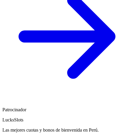
Patrocinador
LucksSlots
Las mejores cuotas y bonos de bienvenida en Perú.