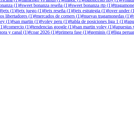
onanza
(
1
)
#
sweet bonanza reseña
(
1
)
#
sweet bonanza rtp
(
1
)
#
tragamone
#
jetx
(
1
)
#
jetx juego
(
1
)
#
jetx reseña
(
1
)
#
jetx estrategia
(
1
)
#
over under
(
os libertadores
(
1
)
#
mercados de corners
(
1
)
#
nuevas tragamonedas
(
1
)
#
ley
(
1
)
#
san martin
(
1
)
#
voley peru
(
1
)
#
tabla de posiciones liga 1
(
1
)
#
apu
(
1
)
#
comercio
(
1
)
#
tendencias google
(
1
)
#
san martin voley
(
1
)
#
apuestas 
hora y canal
(
1
)
#
coar 2026
(
1
)
#
primera fase
(
1
)
#
geminis
(
1
)
#
liga perua