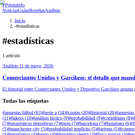
P
PelotaInfo
Noticias
Guías
Reseñas
Análisis
Inicio
›
#estadísticas
#
estadísticas
1
artículo
Análisis
·
11 de mayo, 2026
Comerciantes Unidos y Garcilaso: el detalle que man
El historial entre Comerciantes Unidos y Deportivo Garcilaso apunta 
Todas las etiquetas
#
apuestas fútbol
(
63
)
#
serie a
(
34
)
#
cuotas
(
20
)
#
historial
(
20
)
#
apuestas
(
11
)
#
lakers
(
10
)
#
análisis táctico
(
9
)
#
probabilidad
(
9
)
#
corinthians
(
8
)
#
(
7
)
#
pronósticos deportivos
(
7
)
#
peru
(
7
)
#
barcelona
(
7
)
#
botafogo
(
6
)
#
f
(
5
)
#
manchester city
(
5
)
#
probabilidad implícita
(
5
)
#
tarjetas
(
5
)
#
comerc
(
4
)
#
pronóstico
(
4
)
#
remo
(
4
)
#
deportivo riestra
(
4
)
#
boca juniors
(
4
)
#
ne