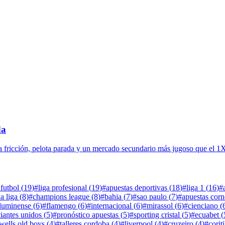
da
a fricción, pelota parada y un mercado secundario más jugoso que el 1
 futbol
(
19
)
#
liga profesional
(
19
)
#
apuestas deportivas
(
18
)
#
liga 1
(
16
)
#
la liga
(
8
)
#
champions league
(
8
)
#
bahia
(
7
)
#
sao paulo
(
7
)
#
apuestas corn
luminense
(
6
)
#
flamengo
(
6
)
#
internacional
(
6
)
#
mirassol
(
6
)
#
cienciano
(
iantes unidos
(
5
)
#
pronóstico apuestas
(
5
)
#
sporting cristal
(
5
)
#
ecuabet
(
wells old boys
(
4
)
#
talleres cordoba
(
4
)
#
liverpool
(
4
)
#
cruzeiro
(
4
)
#
corit