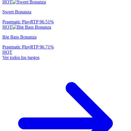
HOT
Sweet Bonanza
Pragmatic Play
RTP
96.51
%
HOT
Big Bass Bonanza
Pragmatic Play
RTP
96.71
%
HOT
Ver todos los juegos