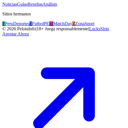
Noticias
Guías
Reseñas
Análisis
Sitios hermanos
P
PeruDeportes
F
FutbolPE
M
MatchDay
Z
ZonaSport
©
2026
PelotaInfo
|
18+ Juega responsablemente
|
LucksSlots
Apostar Ahora