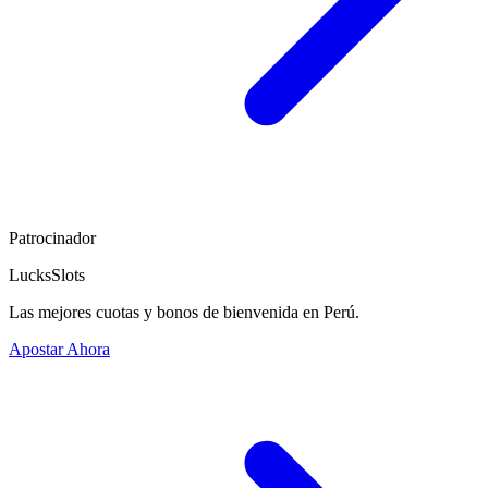
Patrocinador
LucksSlots
Las mejores cuotas y bonos de bienvenida en Perú.
Apostar Ahora