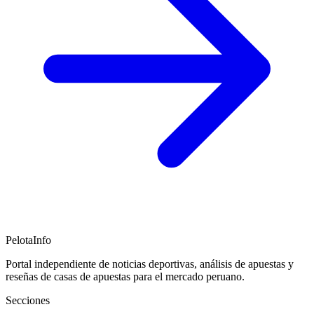
PelotaInfo
Portal independiente de noticias deportivas, análisis de apuestas y
reseñas de casas de apuestas para el mercado peruano.
Secciones