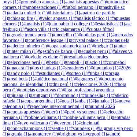
boys
(
1
)
#
pronostico apuestas
(
1
)
#
análisis apuestas
(
1
)
#
pronostico
corners
(
1
)
#
amonestaciones
(
1
)
#
futbol peruano
(
1
)
#
nashville sc
(
1
)
#
atlanta united fc
(
1
)
#
historial mls
(
1
)
#
patrón de partido
(
1
)
#
chicago fire
(
1
)
#
valor apuesta
(
1
)
#
analisis táctico
(
1
)
#
apuestas
córners
(
1
)
#
analisis
(
1
)
#
juan pablo ii college
(
1
)
#
estadísticas
(
1
)
#
sc
freiburg
(
1
)
#
aston villa
(
1
)
#
fc cajamarca
(
1
)
#
cuotas fútbol
(
1
)
#
google trends perú
(
1
)
#
medellin
(
1
)
#
noticias perú
(
1
)
#
mercados
favoritos
(
1
)
#
conference league
(
1
)
#
crystal palace
(
1
)
#
cuotas uefa
(
1
)
#
atletico mineiro
(
1
)
#
copa sudamericana
(
1
)
#
melgar
(
1
)
#
inter
(
1
)
#
inter milan
(
1
)
#
gestión de banca
(
1
)
#
ecuabet peru
(
1
)
#
alaves vs
mallorca
(
1
)
#
oviedo vs elche
(
1
)
#
resultados electorales
(
1
)
#
elecciones perú
(
1
)
#
betis
(
1
)
#
napoli
(
1
)
#
lazio
(
1
)
#
conmebol
(
1
)
#
macará
(
1
)
#
los chankas
(
1
)
#
senadores
(
1
)
#
diputados
(
1
)
#
2026
(
1
)
#
andy polo
(
1
)
#
estudiantes
(
1
)
#
sorteo
(
1
)
#
tinka
(
1
)
#
braga
(
1
)
#
real betis
(
1
)
#
atlético nacional
(
1
)
#
jaguares
(
1
)
#
documento
nacional de identidad
(
1
)
#
dni perú
(
1
)
#
elecciones 2026
(
1
)
#
hora
peru
(
1
)
#
noticias deportivas
(
1
)
#
liga profesional argentina
(
1
)
#
tijuana
(
1
)
#
stuttgart
(
1
)
#
dortmund
(
1
)
#
bundesliga
(
1
)
#
atletico
rafaela
(
1
)
#
copa argentina
(
1
)
#
nets
(
1
)
#
nba
(
1
)
#
jamaica
(
1
)
#
nueva
caledonia
(
1
)
#
repechaje intercontinental
(
1
)
#
mundial 2026
(
1
)
#
cuotas apuestas
(
1
)
#
perú
(
1
)
#
perú vs senegal
(
1
)
#
selección
peruana
(
1
)
#
robbie williams
(
1
)
#
robbie williams peru
(
1
)
#
entradas
lima
(
1
)
#
rayo vallecano
(
1
)
#
everton
(
1
)
#
cincinnati
(
1
)
#
concachampions
(
1
)
#
seattle
(
1
)
#
sounders
(
1
)
#
la granja vip peru
(
1
)
#
granja
(
1
)
#
monterrey
(
1
)
#
brighton vs liverpool
(
1
)
#
andré