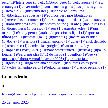
peru
(
1
)
#
liga 2 perú
(
1
)
#
jetx
(
1
)
#
jetx juego
(
1
)
#
jetx reseña
(
1
)
#
jetx
estrategia
(
1
)
#
over under
(
1
)
#
mas menos goles
(
1
)
#
apuestas goles
(
1
)
#
over 2.5
(
1
)
#
ticketmaster
(
1
)
#
robbie williams lima
(
1
)
#
libertadores apuestas
(
1
)
#
equipos peruanos libertadores
(
1
)
#
mercados de corners
(
1
)
#
nuevas tragamonedas
(
1
)
#
slots nuevos
(
1
)
#
lanzamientos slots
(
1
)
#
apuestas online
(
1
)
#
lafc
(
1
)
#
apuestas mls
(
1
)
#
lionel messi
(
1
)
#
osasco
(
1
)
#
sesi
(
1
)
#
apuestas voley
(
1
)
#
san
martin
(
1
)
#
voley peru
(
1
)
#
tabla de posiciones liga 1
(
1
)
#
apuestas
fútbol perú
(
1
)
#
cuotas liga 1
(
1
)
#
juventus
(
1
)
#
ac milan vs inter
(
1
)
#
boys
(
1
)
#
warriors
(
1
)
#
sudamericano
(
1
)
#
dolar
(
1
)
#
erick delgado
(
1
)
#
comercio
(
1
)
#
tendencias google
(
1
)
#
san martin voley
(
1
)
#
apuestas voley 2026
(
1
)
#
manchester united
(
1
)
#
cristal
(
1
)
#
paulo
londra
(
1
)
#
peru entradas
(
1
)
#
2 de mayo
(
1
)
#
benfica
(
1
)
#
psg vs
monaco
(
1
)
#
hora y canal
(
1
)
#
coar 2026
(
1
)
#
primera fase
(
1
)
#
geminis
(
1
)
#
liga peruana de voley
(
1
)
#
apuestas voley peru
(
1
)
#
voley femenino peru
(
1
)
#
sekou gassama
(
1
)
#
clasico peruano
(
1
)
Lo más leído
01
Racing-Gimnasia: el patrón de corners que las cuotas no ven
25 de junio, 2026