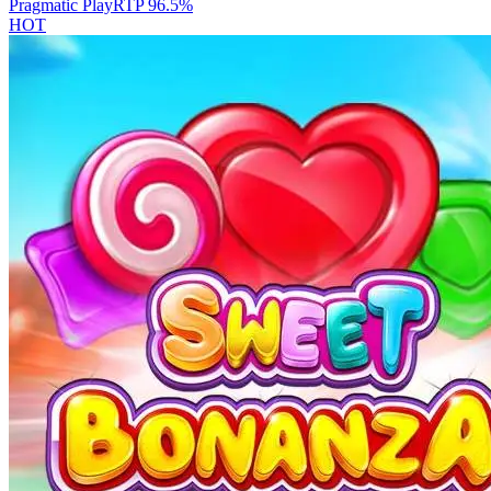
Pragmatic Play
RTP
96.5
%
HOT