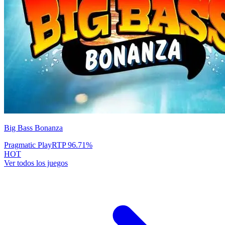
Big Bass Bonanza
Pragmatic Play
RTP
96.71
%
HOT
Ver todos los juegos