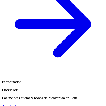
Patrocinador
LucksSlots
Las mejores cuotas y bonos de bienvenida en Perú.