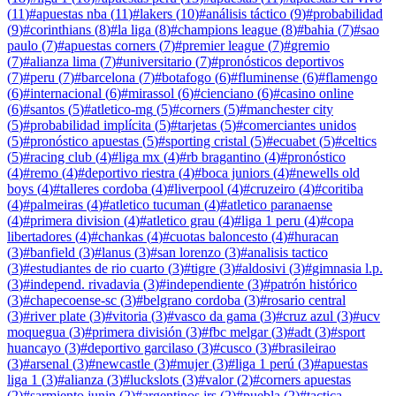
(
11
)
#
apuestas nba
(
11
)
#
lakers
(
10
)
#
análisis táctico
(
9
)
#
probabilidad
(
9
)
#
corinthians
(
8
)
#
la liga
(
8
)
#
champions league
(
8
)
#
bahia
(
7
)
#
sao
paulo
(
7
)
#
apuestas corners
(
7
)
#
premier league
(
7
)
#
gremio
(
7
)
#
alianza lima
(
7
)
#
universitario
(
7
)
#
pronósticos deportivos
(
7
)
#
peru
(
7
)
#
barcelona
(
7
)
#
botafogo
(
6
)
#
fluminense
(
6
)
#
flamengo
(
6
)
#
internacional
(
6
)
#
mirassol
(
6
)
#
cienciano
(
6
)
#
casino online
(
6
)
#
santos
(
5
)
#
atletico-mg
(
5
)
#
corners
(
5
)
#
manchester city
(
5
)
#
probabilidad implícita
(
5
)
#
tarjetas
(
5
)
#
comerciantes unidos
(
5
)
#
pronóstico apuestas
(
5
)
#
sporting cristal
(
5
)
#
ecuabet
(
5
)
#
celtics
(
5
)
#
racing club
(
4
)
#
liga mx
(
4
)
#
rb bragantino
(
4
)
#
pronóstico
(
4
)
#
remo
(
4
)
#
deportivo riestra
(
4
)
#
boca juniors
(
4
)
#
newells old
boys
(
4
)
#
talleres cordoba
(
4
)
#
liverpool
(
4
)
#
cruzeiro
(
4
)
#
coritiba
(
4
)
#
palmeiras
(
4
)
#
atletico tucuman
(
4
)
#
atletico paranaense
(
4
)
#
primera division
(
4
)
#
atletico grau
(
4
)
#
liga 1 peru
(
4
)
#
copa
libertadores
(
4
)
#
chankas
(
4
)
#
cuotas baloncesto
(
4
)
#
huracan
(
3
)
#
banfield
(
3
)
#
lanus
(
3
)
#
san lorenzo
(
3
)
#
analisis tactico
(
3
)
#
estudiantes de rio cuarto
(
3
)
#
tigre
(
3
)
#
aldosivi
(
3
)
#
gimnasia l.p.
(
3
)
#
independ. rivadavia
(
3
)
#
independiente
(
3
)
#
patrón histórico
(
3
)
#
chapecoense-sc
(
3
)
#
belgrano cordoba
(
3
)
#
rosario central
(
3
)
#
river plate
(
3
)
#
vitoria
(
3
)
#
vasco da gama
(
3
)
#
cruz azul
(
3
)
#
ucv
moquegua
(
3
)
#
primera división
(
3
)
#
fbc melgar
(
3
)
#
adt
(
3
)
#
sport
huancayo
(
3
)
#
deportivo garcilaso
(
3
)
#
cusco
(
3
)
#
brasileirao
(
3
)
#
arsenal
(
3
)
#
newcastle
(
3
)
#
mujer
(
3
)
#
liga 1 perú
(
3
)
#
apuestas
liga 1
(
3
)
#
alianza
(
3
)
#
luckslots
(
3
)
#
valor
(
2
)
#
corners apuestas
(
2
)
#
sarmiento junin
(
2
)
#
argentinos jrs
(
2
)
#
puebla
(
2
)
#
tactica