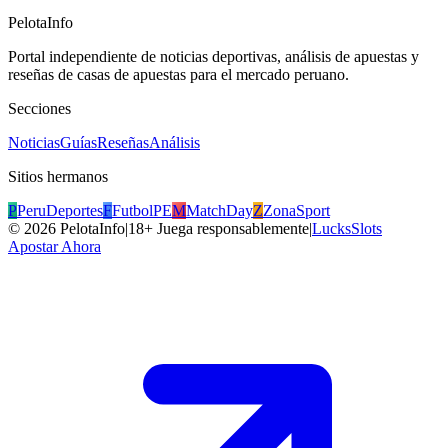
PelotaInfo
Portal independiente de noticias deportivas, análisis de apuestas y
reseñas de casas de apuestas para el mercado peruano.
Secciones
Noticias
Guías
Reseñas
Análisis
Sitios hermanos
P
PeruDeportes
F
FutbolPE
M
MatchDay
Z
ZonaSport
©
2026
PelotaInfo
|
18+ Juega responsablemente
|
LucksSlots
Apostar Ahora