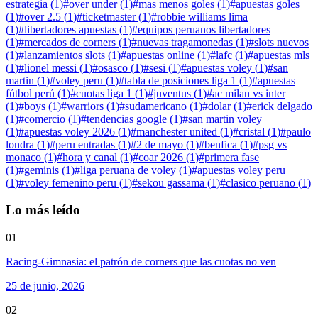
estrategia
(
1
)
#
over under
(
1
)
#
mas menos goles
(
1
)
#
apuestas goles
(
1
)
#
over 2.5
(
1
)
#
ticketmaster
(
1
)
#
robbie williams lima
(
1
)
#
libertadores apuestas
(
1
)
#
equipos peruanos libertadores
(
1
)
#
mercados de corners
(
1
)
#
nuevas tragamonedas
(
1
)
#
slots nuevos
(
1
)
#
lanzamientos slots
(
1
)
#
apuestas online
(
1
)
#
lafc
(
1
)
#
apuestas mls
(
1
)
#
lionel messi
(
1
)
#
osasco
(
1
)
#
sesi
(
1
)
#
apuestas voley
(
1
)
#
san
martin
(
1
)
#
voley peru
(
1
)
#
tabla de posiciones liga 1
(
1
)
#
apuestas
fútbol perú
(
1
)
#
cuotas liga 1
(
1
)
#
juventus
(
1
)
#
ac milan vs inter
(
1
)
#
boys
(
1
)
#
warriors
(
1
)
#
sudamericano
(
1
)
#
dolar
(
1
)
#
erick delgado
(
1
)
#
comercio
(
1
)
#
tendencias google
(
1
)
#
san martin voley
(
1
)
#
apuestas voley 2026
(
1
)
#
manchester united
(
1
)
#
cristal
(
1
)
#
paulo
londra
(
1
)
#
peru entradas
(
1
)
#
2 de mayo
(
1
)
#
benfica
(
1
)
#
psg vs
monaco
(
1
)
#
hora y canal
(
1
)
#
coar 2026
(
1
)
#
primera fase
(
1
)
#
geminis
(
1
)
#
liga peruana de voley
(
1
)
#
apuestas voley peru
(
1
)
#
voley femenino peru
(
1
)
#
sekou gassama
(
1
)
#
clasico peruano
(
1
)
Lo más leído
01
Racing-Gimnasia: el patrón de corners que las cuotas no ven
25 de junio, 2026
02