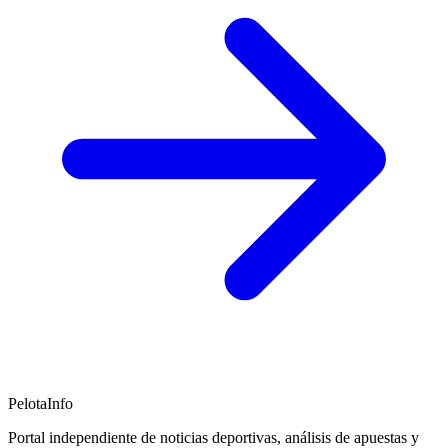
PelotaInfo
Portal independiente de noticias deportivas, análisis de apuestas y