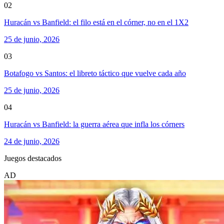
02
Huracán vs Banfield: el filo está en el córner, no en el 1X2
25 de junio, 2026
03
Botafogo vs Santos: el libreto táctico que vuelve cada año
25 de junio, 2026
04
Huracán vs Banfield: la guerra aérea que infla los córners
24 de junio, 2026
Juegos destacados
AD