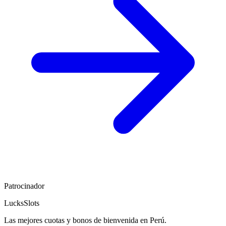
Patrocinador
LucksSlots
Las mejores cuotas y bonos de bienvenida en Perú.