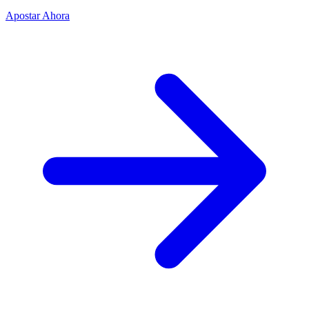
Apostar Ahora