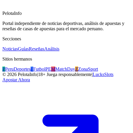
PelotaInfo
Portal independiente de noticias deportivas, análisis de apuestas y
reseñas de casas de apuestas para el mercado peruano.
Secciones
Noticias
Guías
Reseñas
Análisis
Sitios hermanos
P
PeruDeportes
F
FutbolPE
M
MatchDay
Z
ZonaSport
©
2026
PelotaInfo
|
18+ Juega responsablemente
|
LucksSlots
Apostar Ahora