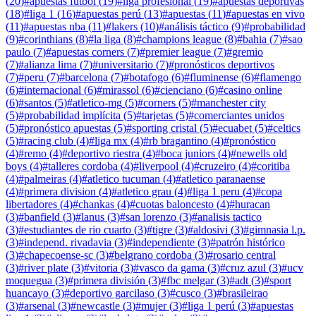
(
20
)
#
apuestas futbol
(
19
)
#
liga profesional
(
19
)
#
apuestas deportivas
(
18
)
#
liga 1
(
16
)
#
apuestas perú
(
13
)
#
apuestas
(
11
)
#
apuestas en vivo
(
11
)
#
apuestas nba
(
11
)
#
lakers
(
10
)
#
análisis táctico
(
9
)
#
probabilidad
(
9
)
#
corinthians
(
8
)
#
la liga
(
8
)
#
champions league
(
8
)
#
bahia
(
7
)
#
sao
paulo
(
7
)
#
apuestas corners
(
7
)
#
premier league
(
7
)
#
gremio
(
7
)
#
alianza lima
(
7
)
#
universitario
(
7
)
#
pronósticos deportivos
(
7
)
#
peru
(
7
)
#
barcelona
(
7
)
#
botafogo
(
6
)
#
fluminense
(
6
)
#
flamengo
(
6
)
#
internacional
(
6
)
#
mirassol
(
6
)
#
cienciano
(
6
)
#
casino online
(
6
)
#
santos
(
5
)
#
atletico-mg
(
5
)
#
corners
(
5
)
#
manchester city
(
5
)
#
probabilidad implícita
(
5
)
#
tarjetas
(
5
)
#
comerciantes unidos
(
5
)
#
pronóstico apuestas
(
5
)
#
sporting cristal
(
5
)
#
ecuabet
(
5
)
#
celtics
(
5
)
#
racing club
(
4
)
#
liga mx
(
4
)
#
rb bragantino
(
4
)
#
pronóstico
(
4
)
#
remo
(
4
)
#
deportivo riestra
(
4
)
#
boca juniors
(
4
)
#
newells old
boys
(
4
)
#
talleres cordoba
(
4
)
#
liverpool
(
4
)
#
cruzeiro
(
4
)
#
coritiba
(
4
)
#
palmeiras
(
4
)
#
atletico tucuman
(
4
)
#
atletico paranaense
(
4
)
#
primera division
(
4
)
#
atletico grau
(
4
)
#
liga 1 peru
(
4
)
#
copa
libertadores
(
4
)
#
chankas
(
4
)
#
cuotas baloncesto
(
4
)
#
huracan
(
3
)
#
banfield
(
3
)
#
lanus
(
3
)
#
san lorenzo
(
3
)
#
analisis tactico
(
3
)
#
estudiantes de rio cuarto
(
3
)
#
tigre
(
3
)
#
aldosivi
(
3
)
#
gimnasia l.p.
(
3
)
#
independ. rivadavia
(
3
)
#
independiente
(
3
)
#
patrón histórico
(
3
)
#
chapecoense-sc
(
3
)
#
belgrano cordoba
(
3
)
#
rosario central
(
3
)
#
river plate
(
3
)
#
vitoria
(
3
)
#
vasco da gama
(
3
)
#
cruz azul
(
3
)
#
ucv
moquegua
(
3
)
#
primera división
(
3
)
#
fbc melgar
(
3
)
#
adt
(
3
)
#
sport
huancayo
(
3
)
#
deportivo garcilaso
(
3
)
#
cusco
(
3
)
#
brasileirao
(
3
)
#
arsenal
(
3
)
#
newcastle
(
3
)
#
mujer
(
3
)
#
liga 1 perú
(
3
)
#
apuestas