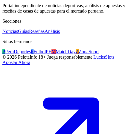
Portal independiente de noticias deportivas, análisis de apuestas y
reseñas de casas de apuestas para el mercado peruano.
Secciones
Noticias
Guías
Reseñas
Análisis
Sitios hermanos
P
PeruDeportes
F
FutbolPE
M
MatchDay
Z
ZonaSport
©
2026
PelotaInfo
|
18+ Juega responsablemente
|
LucksSlots
Apostar Ahora