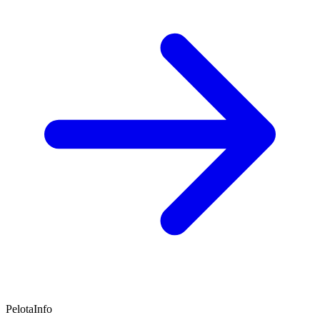
PelotaInfo