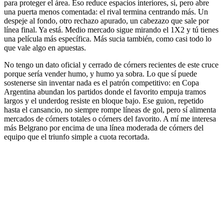
para proteger el área. Eso reduce espacios interiores, sí, pero abre
una puerta menos comentada: el rival termina centrando más. Un
despeje al fondo, otro rechazo apurado, un cabezazo que sale por
línea final. Ya está. Medio mercado sigue mirando el 1X2 y tú tienes
una película más específica. Más sucia también, como casi todo lo
que vale algo en apuestas.
No tengo un dato oficial y cerrado de córners recientes de este cruce
porque sería vender humo, y humo ya sobra. Lo que sí puede
sostenerse sin inventar nada es el patrón competitivo: en Copa
Argentina abundan los partidos donde el favorito empuja tramos
largos y el underdog resiste en bloque bajo. Ese guion, repetido
hasta el cansancio, no siempre rompe líneas de gol, pero sí alimenta
mercados de córners totales o córners del favorito. A mí me interesa
más Belgrano por encima de una línea moderada de córners del
equipo que el triunfo simple a cuota recortada.