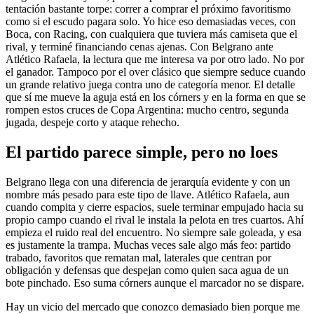
tentación bastante torpe: correr a comprar el próximo favoritismo
como si el escudo pagara solo. Yo hice eso demasiadas veces, con
Boca, con Racing, con cualquiera que tuviera más camiseta que el
rival, y terminé financiando cenas ajenas. Con Belgrano ante
Atlético Rafaela, la lectura que me interesa va por otro lado. No por
el ganador. Tampoco por el over clásico que siempre seduce cuando
un grande relativo juega contra uno de categoría menor. El detalle
que sí me mueve la aguja está en los córners y en la forma en que se
rompen estos cruces de Copa Argentina: mucho centro, segunda
jugada, despeje corto y ataque rehecho.
El partido parece simple, pero no loes
Belgrano llega con una diferencia de jerarquía evidente y con un
nombre más pesado para este tipo de llave. Atlético Rafaela, aun
cuando compita y cierre espacios, suele terminar empujado hacia su
propio campo cuando el rival le instala la pelota en tres cuartos. Ahí
empieza el ruido real del encuentro. No siempre sale goleada, y esa
es justamente la trampa. Muchas veces sale algo más feo: partido
trabado, favoritos que rematan mal, laterales que centran por
obligación y defensas que despejan como quien saca agua de un
bote pinchado. Eso suma córners aunque el marcador no se dispare.
Hay un vicio del mercado que conozco demasiado bien porque me