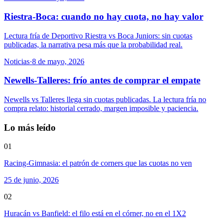
Riestra-Boca: cuando no hay cuota, no hay valor
Lectura fría de Deportivo Riestra vs Boca Juniors: sin cuotas
publicadas, la narrativa pesa más que la probabilidad real.
Noticias
·
8 de mayo, 2026
Newells-Talleres: frío antes de comprar el empate
Newells vs Talleres llega sin cuotas publicadas. La lectura fría no
compra relato: historial cerrado, margen imposible y paciencia.
Lo más leído
01
Racing-Gimnasia: el patrón de corners que las cuotas no ven
25 de junio, 2026
02
Huracán vs Banfield: el filo está en el córner, no en el 1X2