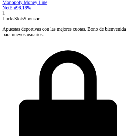
Monopoly Money Line
NetEnt
96.18
%
L
LucksSlots
Sponsor
Apuestas deportivas con las mejores cuotas. Bono de bienvenida
para nuevos usuarios.