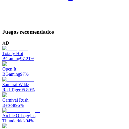
Juegos recomendados
AD
Totally Hot
BGaming
97.21
%
Open It
BGaming
97
%
Samurai Wildz
Red Tiger
95.89
%
Carnival Rush
Betsoft
96
%
Archie O Loggins
Thunderkick
94
%