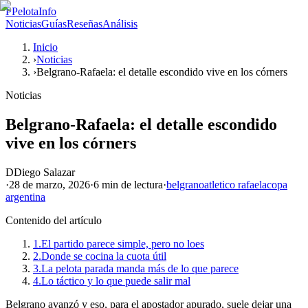
P
PelotaInfo
Noticias
Guías
Reseñas
Análisis
Inicio
›
Noticias
›
Belgrano-Rafaela: el detalle escondido vive en los córners
Noticias
Belgrano-Rafaela: el detalle escondido
vive en los córners
D
Diego Salazar
·
28 de marzo, 2026
·
6 min
de lectura
·
belgrano
atletico rafaela
copa
argentina
Contenido del artículo
1.
El partido parece simple, pero no loes
2.
Donde se cocina la cuota útil
3.
La pelota parada manda más de lo que parece
4.
Lo táctico y lo que puede salir mal
Belgrano avanzó y eso, para el apostador apurado, suele dejar una