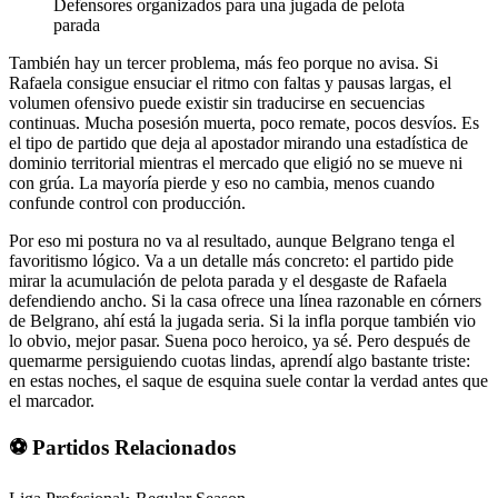
Defensores organizados para una jugada de pelota
parada
También hay un tercer problema, más feo porque no avisa. Si
Rafaela consigue ensuciar el ritmo con faltas y pausas largas, el
volumen ofensivo puede existir sin traducirse en secuencias
continuas. Mucha posesión muerta, poco remate, pocos desvíos. Es
el tipo de partido que deja al apostador mirando una estadística de
dominio territorial mientras el mercado que eligió no se mueve ni
con grúa. La mayoría pierde y eso no cambia, menos cuando
confunde control con producción.
Por eso mi postura no va al resultado, aunque Belgrano tenga el
favoritismo lógico. Va a un detalle más concreto: el partido pide
mirar la acumulación de pelota parada y el desgaste de Rafaela
defendiendo ancho. Si la casa ofrece una línea razonable en córners
de Belgrano, ahí está la jugada seria. Si la infla porque también vio
lo obvio, mejor pasar. Suena poco heroico, ya sé. Pero después de
quemarme persiguiendo cuotas lindas, aprendí algo bastante triste:
en estas noches, el saque de esquina suele contar la verdad antes que
el marcador.
⚽ Partidos Relacionados