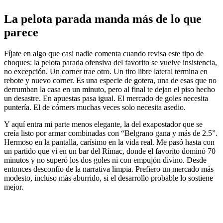
La pelota parada manda más de lo que
parece
Fíjate en algo que casi nadie comenta cuando revisa este tipo de
choques: la pelota parada ofensiva del favorito se vuelve insistencia,
no excepción. Un corner trae otro. Un tiro libre lateral termina en
rebote y nuevo corner. Es una especie de gotera, una de esas que no
derrumban la casa en un minuto, pero al final te dejan el piso hecho
un desastre. En apuestas pasa igual. El mercado de goles necesita
puntería. El de córners muchas veces solo necesita asedio.
Y aquí entra mi parte menos elegante, la del exapostador que se
creía listo por armar combinadas con “Belgrano gana y más de 2.5”.
Hermoso en la pantalla, carísimo en la vida real. Me pasó hasta con
un partido que vi en un bar del Rímac, donde el favorito dominó 70
minutos y no superó los dos goles ni con empujón divino. Desde
entonces desconfío de la narrativa limpia. Prefiero un mercado más
modesto, incluso más aburrido, si el desarrollo probable lo sostiene
mejor.