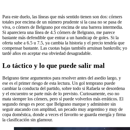
Para este duelo, las líneas que más sentido tienen son dos: córners
totales por encima de un número prudente si la casa no se pasa de
viva, o córners de Belgrano por encima de una barrera intermedia.
Si apareciera una línea de 4.5 córners de Belgrano, me parece
bastante más defendible que entrar a un handicap de goles. Si la
oferta sube a 6.5 u 7.5, ya cambia la historia y el precio tendría que
compensar bastante. Las cuotas bajas también arruinan bankrolls; yo
tardé años en aceptar esa obviedad desagradable.
Lo táctico y lo que puede salir mal
Belgrano tiene argumentos para resolver antes del asedio largo, y
ese es el primer riesgo de esta lectura. Un gol temprano puede
cambiar la conducta del partido, sobre todo si Rafaela se desordena
y el encuentro se parte más de lo previsto. Curiosamente, eso no
mata siempre los córners, pero sí puede volverlos más erráticos. El
segundo riesgo es peor: que Belgrano marque y administre sin
seguir atacando con amplitud, un pecado muy argentino y muy de
copa doméstica, donde a veces el favorito se guarda energía y firma
la clasificación sin glamour.