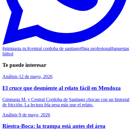
#
gimnasia m.
#
central cordoba de santiago
#
liga profesional
#
apuestas
fútbol
Te puede interesar
Análisis
·
12 de mayo, 2026
El cruce que desmiente al relato fácil en Mendoza
Gimnasia M. y Central Cordoba de Santiago chocan con un historial
de fricción. La lectura fría pesa más que el relato.
Análisis
·
9 de mayo, 2026
Riestra-Boca: la trampa está antes del área