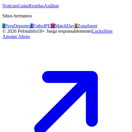
Noticias
Guías
Reseñas
Análisis
Sitios hermanos
P
PeruDeportes
F
FutbolPE
M
MatchDay
Z
ZonaSport
©
2026
PelotaInfo
|
18+ Juega responsablemente
|
LucksSlots
Apostar Ahora