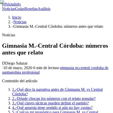
P
PelotaInfo
Noticias
Guías
Reseñas
Análisis
Inicio
›
Noticias
›
Gimnasia M.-Central Córdoba: números antes que relato
Noticias
Gimnasia M.-Central Córdoba: números
antes que relato
D
Diego Salazar
·
10 de mayo, 2026
·
6 min
de lectura
·
gimnasia m.
central cordoba de
santiago
liga profesional
Contenido del artículo
1.
¿Qué dice la narrativa antes de Gimnasia M. vs Central
Córdoba?
2.
¿Dónde chocan los números con el relato popular?
3.
¿Qué claves tácticas pueden definir el partido?
4.
¿Qué apuesta tiene sentido si aún no hay cuotas?
5.
¿Cuál es mi pronóstico para Gimnasia M. vs Central