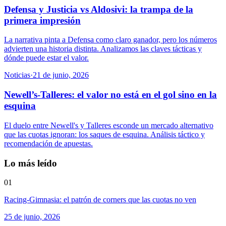
Defensa y Justicia vs Aldosivi: la trampa de la
primera impresión
La narrativa pinta a Defensa como claro ganador, pero los números
advierten una historia distinta. Analizamos las claves tácticas y
dónde puede estar el valor.
Noticias
·
21 de junio, 2026
Newell’s-Talleres: el valor no está en el gol sino en la
esquina
El duelo entre Newell's y Talleres esconde un mercado alternativo
que las cuotas ignoran: los saques de esquina. Análisis táctico y
recomendación de apuestas.
Lo más leído
01
Racing-Gimnasia: el patrón de corners que las cuotas no ven
25 de junio, 2026