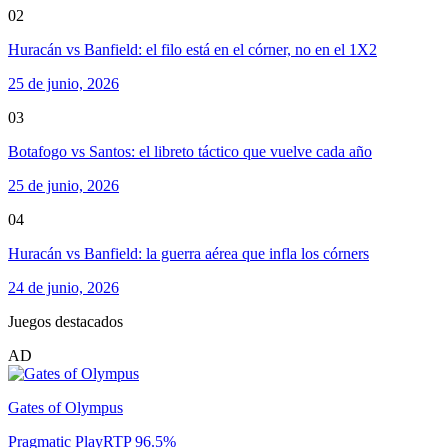
02
Huracán vs Banfield: el filo está en el córner, no en el 1X2
25 de junio, 2026
03
Botafogo vs Santos: el libreto táctico que vuelve cada año
25 de junio, 2026
04
Huracán vs Banfield: la guerra aérea que infla los córners
24 de junio, 2026
Juegos destacados
AD
Gates of Olympus
Pragmatic Play
RTP
96.5
%