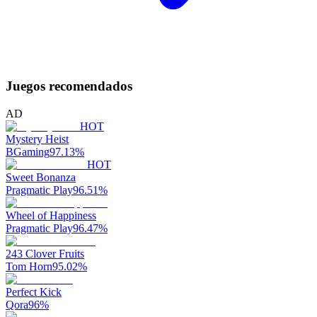
Juegos recomendados
AD
HOT
Mystery Heist
BGaming
97.13
%
HOT
Sweet Bonanza
Pragmatic Play
96.51
%
Wheel of Happiness
Pragmatic Play
96.47
%
243 Clover Fruits
Tom Horn
95.02
%
Perfect Kick
Qora
96
%