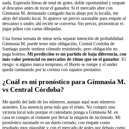
nada. Esperaría líneas de total de goles, doble oportunidad y empate
al descanso antes de tocar el ganador. Si el mercado abre con
Gimnasia M. demasiado castigado hacia abajo por la localía, me
alejo del triunfo local. Si aparece un precio razonable para empate al
descanso o under, ahí recién se conversa. Sin precio, pronosticar es
jugar póker con cartas dibujadas.
Una forma sensata de mirar sería separar intención de probabilidad.
Gimnasia M. puede tener más obligación, Central Cordoba de
Santiago puede sentirse cómodo resistiendo, pero obligación no
paga boletos.
Mi predicción es un partido de baja diferencia, con
más valor potencial en mercados de ritmo que en el ganador
. El
riesgo: si alguno marca temprano, el libreto se rompe y el under
queda caminando por la cornisa con zapatos prestados.
¿Cuál es mi pronóstico para Gimnasia M.
vs Central Córdoba?
Me quedo del lado de los números, aunque aquí sean números
ausentes. Esa ausencia pesa más que el relato. No compro una
victoria local solo porque el calendario ponga a Gimnasia M. en
casa ni compro al visitante por llevar la etiqueta de incómodo. Mi
pronóstico razonado es un duelo cerrado, con empate como
resultado muy plausible y con el mercado de goles por debajo como