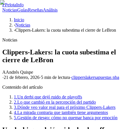
P
PelotaInfo
Noticias
Guías
Reseñas
Análisis
Inicio
›
Noticias
›
Clippers-Lakers: la cuota subestima el cierre de LeBron
Noticias
Clippers-Lakers: la cuota subestima el
cierre de LeBron
A
Andrés Quispe
·
21 de febrero, 2026
·
5 min
de lectura
·
clippers
lakers
apuestas nba
Contenido del artículo
1.
Un derbi que dejó ruido de playoffs
2.
Lo que cambió en la percepción del partido
3.
Dónde veo valor real para el próximo Clippers-Lakers
4.
La mirada contraria que también tiene argumentos
5.
Gestión de riesgo: cómo no quemar banca por emoción