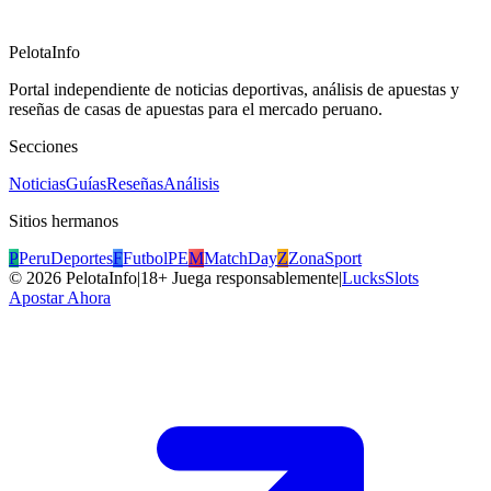
PelotaInfo
Portal independiente de noticias deportivas, análisis de apuestas y
reseñas de casas de apuestas para el mercado peruano.
Secciones
Noticias
Guías
Reseñas
Análisis
Sitios hermanos
P
PeruDeportes
F
FutbolPE
M
MatchDay
Z
ZonaSport
©
2026
PelotaInfo
|
18+ Juega responsablemente
|
LucksSlots
Apostar Ahora