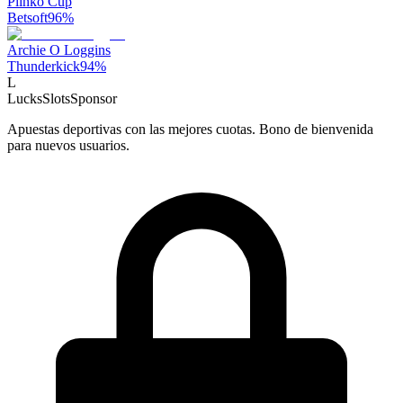
Plinko Cup
Betsoft
96
%
Archie O Loggins
Thunderkick
94
%
L
LucksSlots
Sponsor
Apuestas deportivas con las mejores cuotas. Bono de bienvenida
para nuevos usuarios.