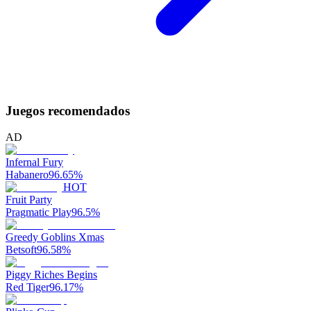
Juegos recomendados
AD
Infernal Fury
Habanero
96.65
%
HOT
Fruit Party
Pragmatic Play
96.5
%
Greedy Goblins Xmas
Betsoft
96.58
%
Piggy Riches Begins
Red Tiger
96.17
%