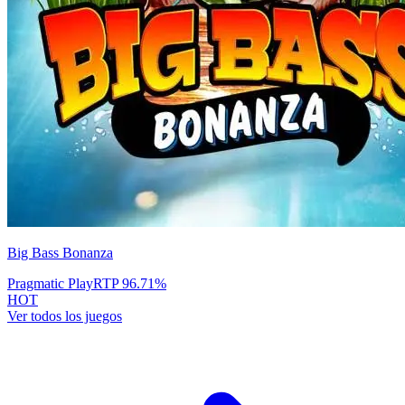
Big Bass Bonanza
Pragmatic Play
RTP
96.71
%
HOT
Ver todos los juegos