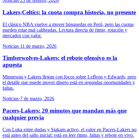
Noticias
·
23 de febrero, 2026
Lakers-Celtics: la cuota compra historia, no presente
El clásico NBA vuelve a mover búsquedas en Perú, pero las cuotas
pueden estar mal calibradas. Lectura directa de ritmo, rotación y
mercados con valor.
Noticias
·
11 de marzo, 2026
Timberwolves-Lakers: el rebote ofensivo es la
apuesta
Minnesota y Lakers llegan con focos sobre LeBron y Edwards, pero
el detalle que puede mover dinero está en segundas oportunidades y
faltas.
Noticias
·
7 de marzo, 2026
Pacers-Lakers: 20 minutos que mandan más que
cualquier previa
Con Luka entre dudas y Siakam activo, el valor en Pacers-Lakers no
está antes del salto inicial: está en leer ritmo, faltas y rebote en vivo.