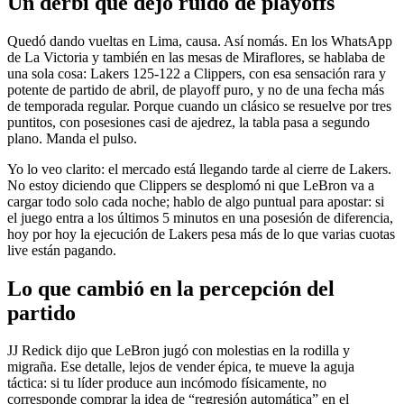
Un derbi que dejó ruido de playoffs
Quedó dando vueltas en Lima, causa. Así nomás. En los WhatsApp
de La Victoria y también en las mesas de Miraflores, se hablaba de
una sola cosa: Lakers 125-122 a Clippers, con esa sensación rara y
potente de partido de abril, de playoff puro, y no de una fecha más
de temporada regular. Porque cuando un clásico se resuelve por tres
puntitos, con posesiones casi de ajedrez, la tabla pasa a segundo
plano. Manda el pulso.
Yo lo veo clarito: el mercado está llegando tarde al cierre de Lakers.
No estoy diciendo que Clippers se desplomó ni que LeBron va a
cargar todo solo cada noche; hablo de algo puntual para apostar: si
el juego entra a los últimos 5 minutos en una posesión de diferencia,
hoy por hoy la ejecución de Lakers pesa más de lo que varias cuotas
live están pagando.
Lo que cambió en la percepción del
partido
JJ Redick dijo que LeBron jugó con molestias en la rodilla y
migraña. Ese detalle, lejos de vender épica, te mueve la aguja
táctica: si tu líder produce aun incómodo físicamente, no
corresponde comprar la idea de “regresión automática” en el