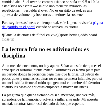
cantidad alta. Si el over de corners asiático se sitúa en 9.5 o 10, la
estadística no escrita —esa que uno recuerda mirando las
repeticiones— respalda el over. No es un grito de gol, es una
apuesta de volumen, y los cruces anteriores la sostienen.
Para seguir estas líneas en tiempo real, vale la pena revisar la
página
del partido en el portal
cuando se activen las cuotas.
![Pantalla de cuotas de fútbol en vivo](sports betting odds board
close up)
La lectura fría no es adivinación: es
disciplina
A un mes del encuentro, no hay apuro. Saltar antes de tiempo es el
error que el historial intenta evitar. Corinthians vs Remo pinta para
un partido donde la paciencia paga más que la prisa. El patrón de
pocos goles y muchas esquinas no es una promesa infalible, pero sí
un ancla sólida frente al ruido que generará el nombre del favorito
cuando las casas de apuestas empiecen a mover sus líneas.
La pregunta que queda flotando es si el mercado, una vez más,
aprenderá de la memoria o volverá a inflar al grande. Mi apuesta
mental, mientras tanto, está del lado de los que esperan.