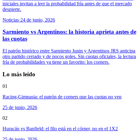
iniciales invitan a leer la probabilidad fría antes de que el mercado
despierte.
Noticias
·
24 de junio, 2026
Sarmiento vs Argentinos: la historia aprieta antes de
las cuotas
El patrón histórico entre Sarmiento Junin y Argentinos JRS anticipa
otro partido cerrado y de pocos goles. Sin cuotas oficiales, la lectura
fría de probabilidades ya tiene un favorito: los corners.
Lo más leído
01
Racing-Gimnasia: el patrón de corners que las cuotas no ven
25 de junio, 2026
02
Huracán vs Banfield: el filo está en el córner, no en el 1X2
25 de junio, 2026