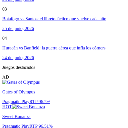
03
Botafogo vs Santos: el libreto táctico que vuelve cada año
25 de junio, 2026
04
Huracán vs Banfield: la guerra aérea que infla los córners
24 de junio, 2026
Juegos destacados
AD
Gates of Olympus
Pragmatic Play
RTP
96.5
%
HOT
Sweet Bonanza
Pragmatic Play
RTP
96.51
%