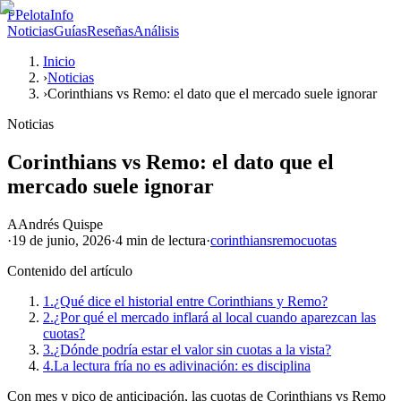
P
PelotaInfo
Noticias
Guías
Reseñas
Análisis
Inicio
›
Noticias
›
Corinthians vs Remo: el dato que el mercado suele ignorar
Noticias
Corinthians vs Remo: el dato que el
mercado suele ignorar
A
Andrés Quispe
·
19 de junio, 2026
·
4 min
de lectura
·
corinthians
remo
cuotas
Contenido del artículo
1.
¿Qué dice el historial entre Corinthians y Remo?
2.
¿Por qué el mercado inflará al local cuando aparezcan las
cuotas?
3.
¿Dónde podría estar el valor sin cuotas a la vista?
4.
La lectura fría no es adivinación: es disciplina
Con mes y pico de anticipación, las cuotas de Corinthians vs Remo