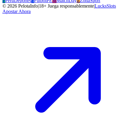
P
PeruDeportes
F
FutbolPE
M
MatchDay
Z
ZonaSport
©
2026
PelotaInfo
|
18+ Juega responsablemente
|
LucksSlots
Apostar Ahora