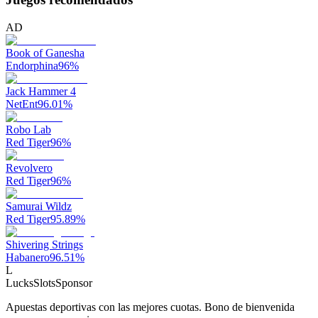
AD
Book of Ganesha
Endorphina
96
%
Jack Hammer 4
NetEnt
96.01
%
Robo Lab
Red Tiger
96
%
Revolvero
Red Tiger
96
%
Samurai Wildz
Red Tiger
95.89
%
Shivering Strings
Habanero
96.51
%
L
LucksSlots
Sponsor
Apuestas deportivas con las mejores cuotas. Bono de bienvenida