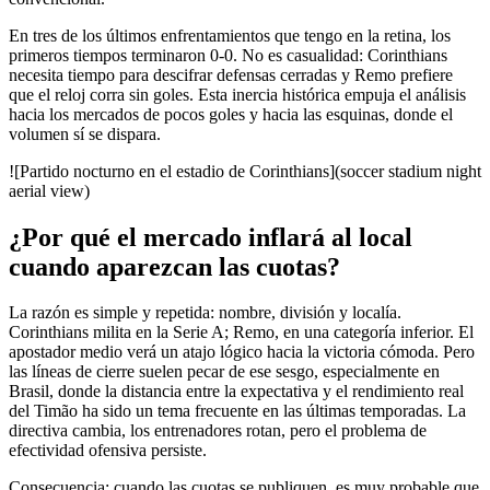
En tres de los últimos enfrentamientos que tengo en la retina, los
primeros tiempos terminaron 0-0. No es casualidad: Corinthians
necesita tiempo para descifrar defensas cerradas y Remo prefiere
que el reloj corra sin goles. Esta inercia histórica empuja el análisis
hacia los mercados de pocos goles y hacia las esquinas, donde el
volumen sí se dispara.
![Partido nocturno en el estadio de Corinthians](soccer stadium night
aerial view)
¿Por qué el mercado inflará al local
cuando aparezcan las cuotas?
La razón es simple y repetida: nombre, división y localía.
Corinthians milita en la Serie A; Remo, en una categoría inferior. El
apostador medio verá un atajo lógico hacia la victoria cómoda. Pero
las líneas de cierre suelen pecar de ese sesgo, especialmente en
Brasil, donde la distancia entre la expectativa y el rendimiento real
del Timão ha sido un tema frecuente en las últimas temporadas. La
directiva cambia, los entrenadores rotan, pero el problema de
efectividad ofensiva persiste.
Consecuencia: cuando las cuotas se publiquen, es muy probable que