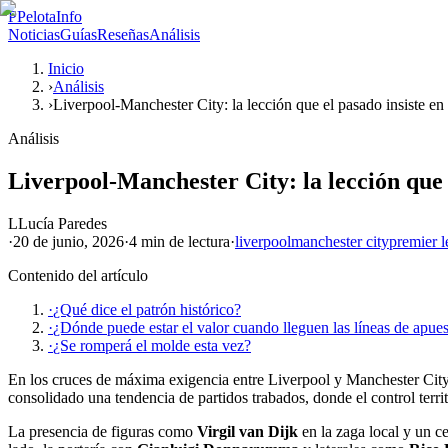
P
PelotaInfo
Noticias
Guías
Reseñas
Análisis
Inicio
›
Análisis
›
Liverpool-Manchester City: la lección que el pasado insiste en
Análisis
Liverpool-Manchester City: la lección que 
L
Lucía Paredes
·
20 de junio, 2026
·
4 min
de lectura
·
liverpool
manchester city
premier 
Contenido del artículo
·
¿Qué dice el patrón histórico?
·
¿Dónde puede estar el valor cuando lleguen las líneas de apues
·
¿Se romperá el molde esta vez?
En los cruces de máxima exigencia entre Liverpool y Manchester City, 
consolidado una tendencia de partidos trabados, donde el control terr
La presencia de figuras como
Virgil van Dijk
en la zaga local y un c