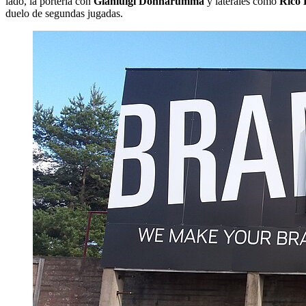
lado, la portería con
Gianluigi Donnarumma
y laterales como
Rico 
duelo de segundas jugadas.