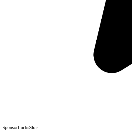
Sponsor
LucksSlots