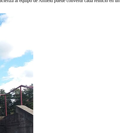
racteriza al equipo de Anfield puede convertir cada reinicio en un