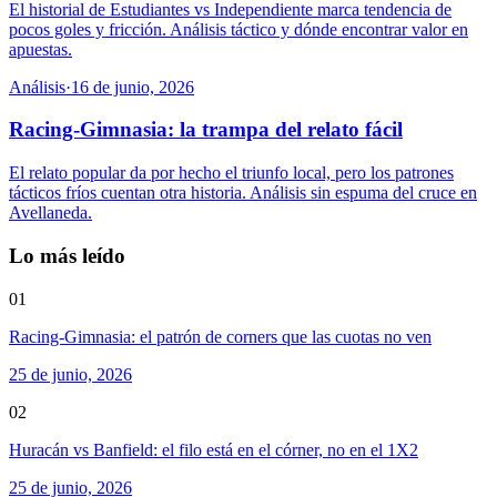
El historial de Estudiantes vs Independiente marca tendencia de
pocos goles y fricción. Análisis táctico y dónde encontrar valor en
apuestas.
Análisis
·
16 de junio, 2026
Racing-Gimnasia: la trampa del relato fácil
El relato popular da por hecho el triunfo local, pero los patrones
tácticos fríos cuentan otra historia. Análisis sin espuma del cruce en
Avellaneda.
Lo más leído
01
Racing-Gimnasia: el patrón de corners que las cuotas no ven
25 de junio, 2026
02
Huracán vs Banfield: el filo está en el córner, no en el 1X2
25 de junio, 2026