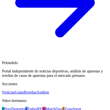
PelotaInfo
Portal independiente de noticias deportivas, análisis de apuestas y
reseñas de casas de apuestas para el mercado peruano.
Secciones
Noticias
Guías
Reseñas
Análisis
Sitios hermanos
P
PeruDeportes
F
FutbolPE
M
MatchDay
Z
ZonaSport