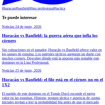
#
huracan
#
banfield
#
liga profesional
#
tactica
Te puede interesar
Noticias
·
24 de junio, 2026
Huracán vs Banfield: la guerra aérea que infla los
córners
Sin cotizaciones en el ganador, Huracán vs Banfield ofrece valor en
los saques de esquina. Los patrones tácticos aseguran un duelo con
muchos corners. Descubre dónde está la apuesta más rentable este
domingo en la Liga Profesional.
Noticias
·
25 de junio, 2026
Huracán vs Banfield: el filo está en el córner, no en el
1X2
El partido de este domingo en el Tomás Ducó esconde el mejor
valor en las esquinas. Historia, postura táctica y ausencia de cuotas
iniciales invitan a leer la probabilidad fría antes de que el mercado