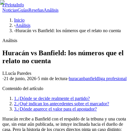
P
PelotaInfo
Noticias
Guías
Reseñas
Análisis
Inicio
›
Análisis
›
Huracán vs Banfield: los números que el relato no cuenta
Análisis
Huracán vs Banfield: los números que el
relato no cuenta
L
Lucía Paredes
·
21 de junio, 2026
·
5 min
de lectura
·
huracan
banfield
liga profesional
Contenido del artículo
1.
¿Dónde se decide realmente el partido?
2.
¿Qué indican los antecedentes sobre el marcador?
3.
¿Dónde aparece el valor para el apostador?
Huracán recibe a Banfield con el respaldo de la tribuna y una cuota
que, sin estar aún publicada, se intuye inclinada hacia el dueño de
casa. Pero la historia de los cruces directos pinta un caso distinto: