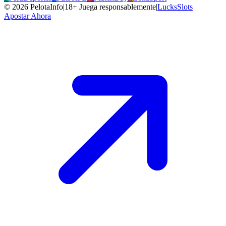
©
2026
PelotaInfo
|
18+ Juega responsablemente
|
LucksSlots
Apostar Ahora