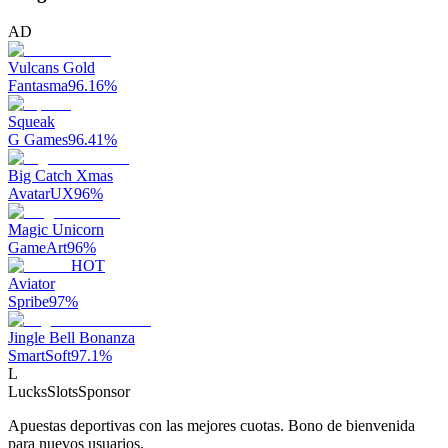
AD
Vulcans Gold
Fantasma
96.16
%
Squeak
G Games
96.41
%
Big Catch Xmas
AvatarUX
96
%
Magic Unicorn
GameArt
96
%
HOT
Aviator
Spribe
97
%
Jingle Bell Bonanza
SmartSoft
97.1
%
L
LucksSlots
Sponsor
Apuestas deportivas con las mejores cuotas. Bono de bienvenida
para nuevos usuarios.