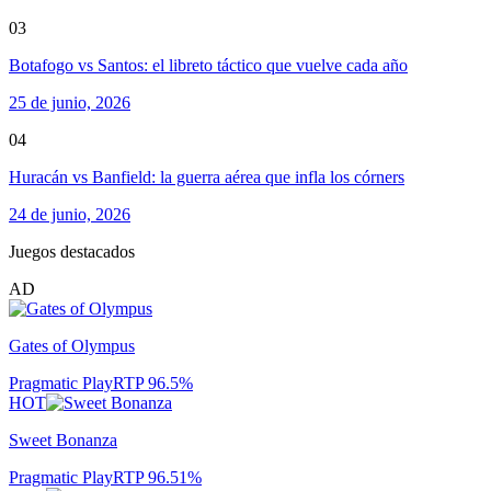
03
Botafogo vs Santos: el libreto táctico que vuelve cada año
25 de junio, 2026
04
Huracán vs Banfield: la guerra aérea que infla los córners
24 de junio, 2026
Juegos destacados
AD
Gates of Olympus
Pragmatic Play
RTP
96.5
%
HOT
Sweet Bonanza
Pragmatic Play
RTP
96.51
%