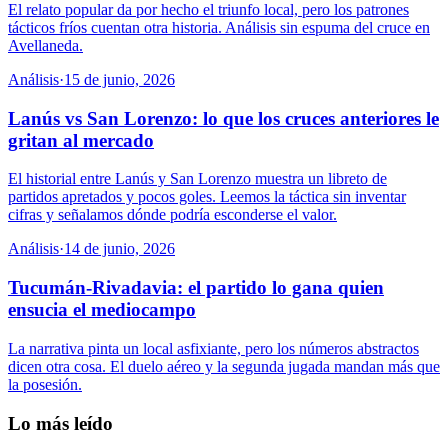
El relato popular da por hecho el triunfo local, pero los patrones
tácticos fríos cuentan otra historia. Análisis sin espuma del cruce en
Avellaneda.
Análisis
·
15 de junio, 2026
Lanús vs San Lorenzo: lo que los cruces anteriores le
gritan al mercado
El historial entre Lanús y San Lorenzo muestra un libreto de
partidos apretados y pocos goles. Leemos la táctica sin inventar
cifras y señalamos dónde podría esconderse el valor.
Análisis
·
14 de junio, 2026
Tucumán-Rivadavia: el partido lo gana quien
ensucia el mediocampo
La narrativa pinta un local asfixiante, pero los números abstractos
dicen otra cosa. El duelo aéreo y la segunda jugada mandan más que
la posesión.
Lo más leído