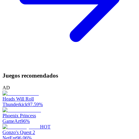
Juegos recomendados
AD
Heads Will Roll
Thunderkick
97.59
%
Phoenix Princess
GameArt
96
%
HOT
Gonzo's Quest 2
NetEnt
96.06
%