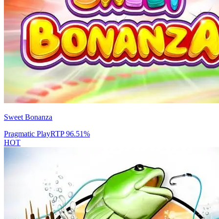
Sweet Bonanza
Pragmatic Play
RTP
96.51
%
HOT