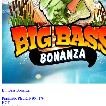
Big Bass Bonanza
Pragmatic Play
RTP
96.71
%
HOT