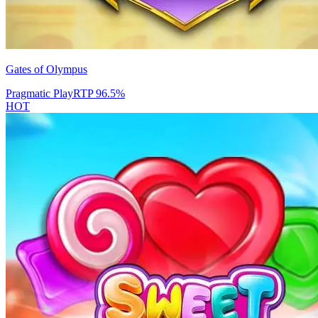
Gates of Olympus
Pragmatic Play
RTP
96.5
%
HOT