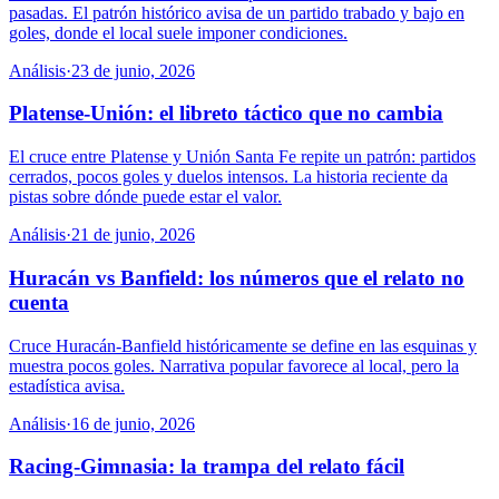
pasadas. El patrón histórico avisa de un partido trabado y bajo en
goles, donde el local suele imponer condiciones.
Análisis
·
23 de junio, 2026
Platense-Unión: el libreto táctico que no cambia
El cruce entre Platense y Unión Santa Fe repite un patrón: partidos
cerrados, pocos goles y duelos intensos. La historia reciente da
pistas sobre dónde puede estar el valor.
Análisis
·
21 de junio, 2026
Huracán vs Banfield: los números que el relato no
cuenta
Cruce Huracán-Banfield históricamente se define en las esquinas y
muestra pocos goles. Narrativa popular favorece al local, pero la
estadística avisa.
Análisis
·
16 de junio, 2026
Racing-Gimnasia: la trampa del relato fácil