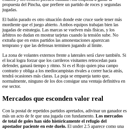
propuesta del Pincha, que prefiere un partido de roces y segundas
jugadas.
El balón parado es otro situación donde este cruce suele tener más
mordiente que el juego abierto. Ambos equipos trabajan bien las
jugadas de estrategia. Las marcas se vuelven más físicas, y los
árbitros no dudan en mostrar tarjetas cuando la tensión sube. No
extraña que en estos partidos las amonestaciones aparezcan
temprano y que las defensas terminen jugando al límite.
La zona de volantes externos frente a laterales será clave también. Si
el local logra forzar que los carrileros visitantes retrocedan para
defender, ganará tiempo y ritmo. Si es el Rojo quien pisa campo
contrario y obliga a los mediocampistas rivales a correr hacia atrás,
tendrá ocasiones más claras. La puja se empareja tanto que,
normalmente, ninguno de los dos consigue una ventaja definitiva en
ese sector.
Mercados que esconden valor real
Con la postal de repetidos partidos apretados, adivinar un ganador es
más un acto de fe que una jugada con fundamento.
Los mercados
de total de goles han sido históricamente el refugio del
apostador paciente en este duelo.
El under 2.5 aparece como una