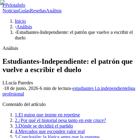
P
PelotaInfo
Noticias
Guías
Reseñas
Análisis
Inicio
›
Análisis
›
Estudiantes-Independiente: el patrón que vuelve a escribir el
duelo
Análisis
Estudiantes-Independiente: el patrón que
vuelve a escribir el duelo
L
Lucía Paredes
·
18 de junio, 2026
·
6 min
de lectura
·
estudiantes l.p.
independiente
liga
profesional
Contenido del artículo
1.
El guion que insiste en repetirse
2.
¿Por qué el historial pesa tanto en este cruce?
3.
Dónde se decidirá el partido
4.
Mercados que esconden valor real
5.
Conclusión: la lógica antes que la espuma