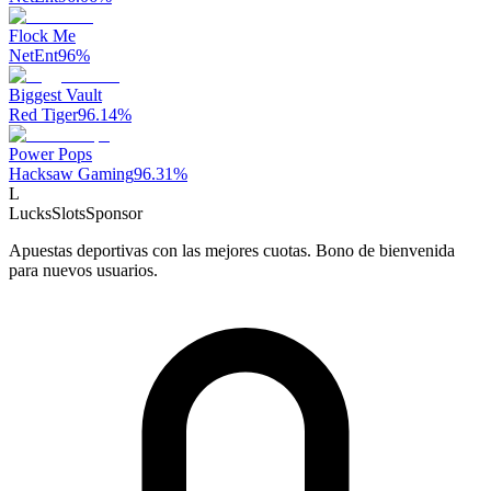
Flock Me
NetEnt
96
%
Biggest Vault
Red Tiger
96.14
%
Power Pops
Hacksaw Gaming
96.31
%
L
LucksSlots
Sponsor
Apuestas deportivas con las mejores cuotas. Bono de bienvenida
para nuevos usuarios.