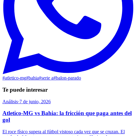
#
atletico-mg
#
bahia
#
serie a
#
balon-parado
Te puede interesar
Análisis
·
7 de junio, 2026
Atletico-MG vs Bahia: la fricción que paga antes del
gol
El roce físico supera al fútbol vistoso cada vez que se cruzan. El