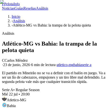
P
PelotaInfo
Noticias
Guías
Reseñas
Análisis
Inicio
›
Análisis
›
Atlético-MG vs Bahia: la trampa de la pelota quieta
Análisis
Atlético-MG vs Bahia: la trampa de la
pelota quieta
C
Carlos Méndez
·
23 de junio, 2026
·
6 min
de lectura
·
atletico-mg
bahia
serie a
El partido en Mineirão no se va a definir con el balón en juego. Va a
ser un lío de cabezazos, empujones y un tiro libre mal defendido. La
segunda pelota vale más que cualquier transición rápida.
Serie A
•
Regular Season
Mié 22 jul
•
20:00
Atletico-MG
Bahia