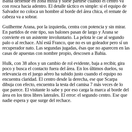
Bahia defiende en zona mixta y suele partirse cuando el centro va
con rosca hacia adentro. El detalle táctico es simple: si el equipo de
Salvador no coloca un hombre al borde del área chica, el remate de
cabeza va a sobrar.
Guilherme Arana, por la izquierda, centra con potencia y sin mirar.
En partidos de este tipo, sus balones pasan de largo y Arana se
convierte en un asistente involuntario. La pelota le cae al segundo
palo o al rechace. Ahí está Franco, que no es un goleador pero sí un
recuperador nato. Las segundas jugadas, ésas que no aparecen en las
casas de apuestas con nombre propio, descosen a Bahia.
Hulk, con 38 años y un cambio de rol evidente, baja a recibir, gira
poco y busca el contacto fuera del área. En los últimos duelos, su
relevancia en el juego aéreo ha subido justo cuando el equipo no
encuentra claridad. El centro desde la derecha, ese que Scarpa
dibuja con efecto, encuentra la testa del camisa 7 más veces de lo
que parece. El visitante lo sabe y por eso carga la marca al borde del
área en los tiros libres laterales. El error: el segundo centro. Ese que
nadie espera y que surge del rechace.