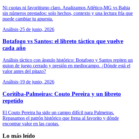
Ni cuotas ni favoritismo claro. Analizamos Atlético-MG vs Bahia
sin números prestados: solo hechos, contexto y una lectura fría que
puede cambiar tu apuesta.
Análisis
·
25 de junio, 2026
Botafogo vs Santos: el libreto táctico que vuelve
cada año
Análisis táctico con ángulo histórico: Botafogo y Santos repiten un
guion de juego cerrado y presión en mediocampo. ¿Dónde está el
valor antes del pitazo?
Análisis
·
19 de junio, 2026
Coritiba-Palmeiras: Couto Pereira y un libreto
repetido
El Couto Pereira ha sido un campo difícil para Palmeiras.
Repasamos el patrón histórico que frena al favorito y dónde
encontrar valor en las cuotas.
Lo más leído