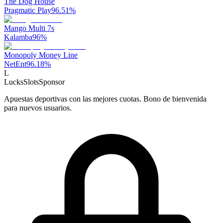
The Dog House
Pragmatic Play
96.51
%
Mango Multi 7s
Kalamba
96
%
Monopoly Money Line
NetEnt
96.18
%
L
LucksSlots
Sponsor
Apuestas deportivas con las mejores cuotas. Bono de bienvenida
para nuevos usuarios.