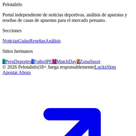
PelotaInfo
Portal independiente de noticias deportivas, análisis de apuestas y
reseñas de casas de apuestas para el mercado peruano.
Secciones
Noticias
Guías
Reseñas
Análisis
Sitios hermanos
P
PeruDeportes
F
FutbolPE
M
MatchDay
Z
ZonaSport
©
2026
PelotaInfo
|
18+ Juega responsablemente
|
LucksSlots
Apostar Ahora