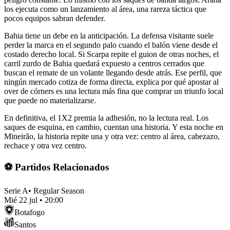
los ejecuta como un lanzamiento al área, una rareza táctica que
pocos equipos sabran defender.
Bahia tiene un debe en la anticipación. La defensa visitante suele
perder la marca en el segundo palo cuando el balón viene desde el
costado derecho local. Si Scarpa repite el guion de otras noches, el
carril zurdo de Bahia quedará expuesto a centros cerrados que
buscan el remate de un volante llegando desde atrás. Ese perfil, que
ningún mercado cotiza de forma directa, explica por qué apostar al
over de córners es una lectura más fina que comprar un triunfo local
que puede no materializarse.
En definitiva, el 1X2 premia la adhesión, no la lectura real. Los
saques de esquina, en cambio, cuentan una historia. Y esta noche en
Mineirão, la historia repite una y otra vez: centro al área, cabezazo,
rechace y otra vez centro.
⚽ Partidos Relacionados
Serie A
•
Regular Season
Mié 22 jul
•
20:00
Botafogo
Santos