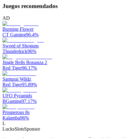
Juegos recomendados
AD
Burning Flower
CT Gaming
96.4
%
Sword of Shoguns
Thunderkick
96
%
Jingle Bells Bonanza 2
Red Tiger
96.17
%
Samurai Wildz
Red Tiger
95.89
%
UFO Pyramids
BGaming
97.17
%
Prosperous 8s
Kalamba
96
%
L
LucksSlots
Sponsor