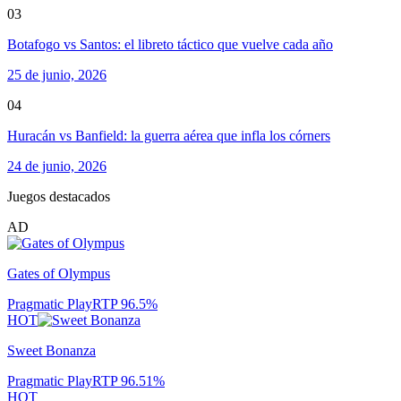
03
Botafogo vs Santos: el libreto táctico que vuelve cada año
25 de junio, 2026
04
Huracán vs Banfield: la guerra aérea que infla los córners
24 de junio, 2026
Juegos destacados
AD
Gates of Olympus
Pragmatic Play
RTP
96.5
%
HOT
Sweet Bonanza
Pragmatic Play
RTP
96.51
%
HOT