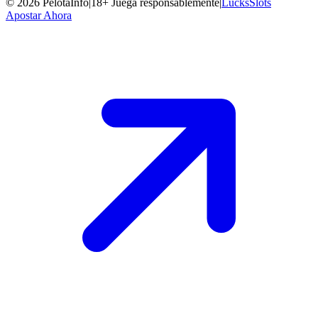
©
2026
PelotaInfo
|
18+ Juega responsablemente
|
LucksSlots
Apostar Ahora