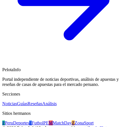
PelotaInfo
Portal independiente de noticias deportivas, análisis de apuestas y
reseñas de casas de apuestas para el mercado peruano.
Secciones
Noticias
Guías
Reseñas
Análisis
Sitios hermanos
P
PeruDeportes
F
FutbolPE
M
MatchDay
Z
ZonaSport