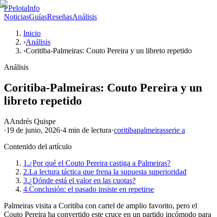
P
PelotaInfo
Noticias
Guías
Reseñas
Análisis
Inicio
›
Análisis
›
Coritiba-Palmeiras: Couto Pereira y un libreto repetido
Análisis
Coritiba-Palmeiras: Couto Pereira y un
libreto repetido
A
Andrés Quispe
·
19 de junio, 2026
·
4 min
de lectura
·
coritiba
palmeiras
serie a
Contenido del artículo
1.
¿Por qué el Couto Pereira castiga a Palmeiras?
2.
La lectura táctica que frena la supuesta superioridad
3.
¿Dónde está el valor en las cuotas?
4.
Conclusión: el pasado insiste en repetirse
Palmeiras visita a Coritiba con cartel de amplio favorito, pero el
Couto Pereira ha convertido este cruce en un partido incómodo para