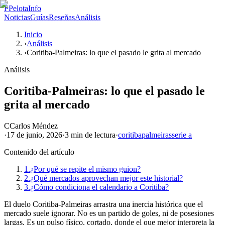
P
PelotaInfo
Noticias
Guías
Reseñas
Análisis
Inicio
›
Análisis
›
Coritiba-Palmeiras: lo que el pasado le grita al mercado
Análisis
Coritiba-Palmeiras: lo que el pasado le
grita al mercado
C
Carlos Méndez
·
17 de junio, 2026
·
3 min
de lectura
·
coritiba
palmeiras
serie a
Contenido del artículo
1.
¿Por qué se repite el mismo guion?
2.
¿Qué mercados aprovechan mejor este historial?
3.
¿Cómo condiciona el calendario a Coritiba?
El duelo Coritiba-Palmeiras arrastra una inercia histórica que el
mercado suele ignorar. No es un partido de goles, ni de posesiones
largas. Es un pulso físico, cortado, donde el que mejor interpreta la