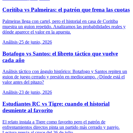
Coritiba vs Palmeiras: el patrón que frena las cuotas
Palmeiras llega con cartel, pero el historial en casa de Coritiba
muestra un guion repetido. Analizamos las probabilidades reales y
dónde aparece el valor en la apuesta.
Análisis
·
25 de junio, 2026
Botafogo vs Santos: el libreto táctico que vuelve
cada año
Análisis táctico con ángulo histórico: Botafogo y Santos repiten un
guion de juego cerrado y presión en mediocampo. ¿Dónde está el
valor antes del pitazo?
Análisis
·
23 de junio, 2026
Estudiantes RC vs Tigre: cuando el historial
desmiente al favorito
El relato instala a Tigre como favorito pero el patrón de
enfrentamientos directos pinta un partido más cerrado y parejo.
Lectura previa al cruce del 26 de julio.