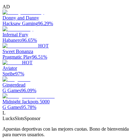
AD
Donny and Danny
Hacksaw Gaming
96.29
%
Infernal Fury
Habanero
96.65
%
HOT
Sweet Bonanza
Pragmatic Play
96.51
%
HOT
Aviator
Spribe
97
%
Gingerdead
G Games
96.09
%
Midnight Jackpots 5000
G Games
95.78
%
L
LucksSlots
Sponsor
Apuestas deportivas con las mejores cuotas. Bono de bienvenida
para nuevos usuarios.