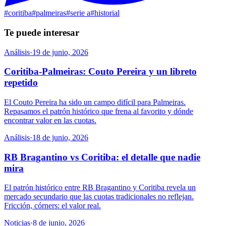
#
coritiba
#
palmeiras
#
serie a
#
historial
Te puede interesar
Análisis
·
19 de junio, 2026
Coritiba-Palmeiras: Couto Pereira y un libreto
repetido
El Couto Pereira ha sido un campo difícil para Palmeiras.
Repasamos el patrón histórico que frena al favorito y dónde
encontrar valor en las cuotas.
Análisis
·
18 de junio, 2026
RB Bragantino vs Coritiba: el detalle que nadie
mira
El patrón histórico entre RB Bragantino y Coritiba revela un
mercado secundario que las cuotas tradicionales no reflejan.
Fricción, córners: el valor real.
Noticias
·
8 de junio, 2026