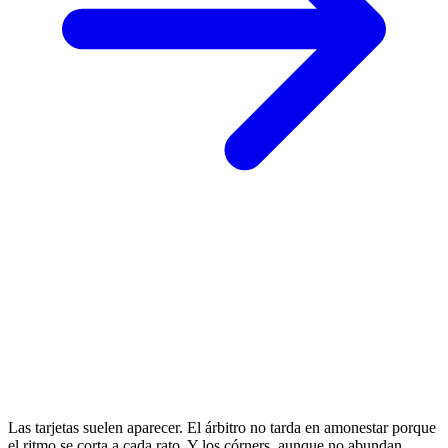
Las tarjetas suelen aparecer. El árbitro no tarda en amonestar porque
el ritmo se corta a cada rato. Y los córners, aunque no abundan,