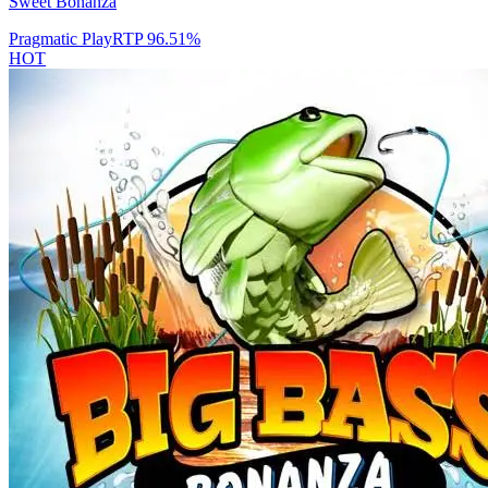
Sweet Bonanza
Pragmatic Play
RTP
96.51
%
HOT