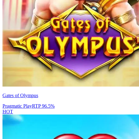
Gates of Olympus
Pragmatic Play
RTP
96.5
%
HOT