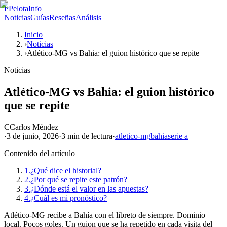
P
PelotaInfo
Noticias
Guías
Reseñas
Análisis
Inicio
›
Noticias
›
Atlético-MG vs Bahia: el guion histórico que se repite
Noticias
Atlético-MG vs Bahia: el guion histórico
que se repite
C
Carlos Méndez
·
3 de junio, 2026
·
3 min
de lectura
·
atletico-mg
bahia
serie a
Contenido del artículo
1.
¿Qué dice el historial?
2.
¿Por qué se repite este patrón?
3.
¿Dónde está el valor en las apuestas?
4.
¿Cuál es mi pronóstico?
Atlético-MG recibe a Bahía con el libreto de siempre. Dominio
local. Pocos goles. Un guion que se ha repetido en cada visita del