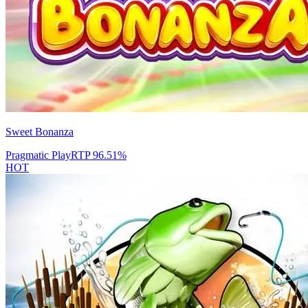
Sweet Bonanza
Pragmatic Play
RTP
96.51
%
HOT