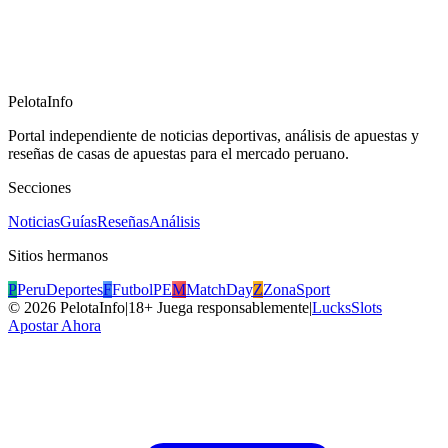
PelotaInfo
Portal independiente de noticias deportivas, análisis de apuestas y
reseñas de casas de apuestas para el mercado peruano.
Secciones
Noticias
Guías
Reseñas
Análisis
Sitios hermanos
P
PeruDeportes
F
FutbolPE
M
MatchDay
Z
ZonaSport
©
2026
PelotaInfo
|
18+ Juega responsablemente
|
LucksSlots
Apostar Ahora