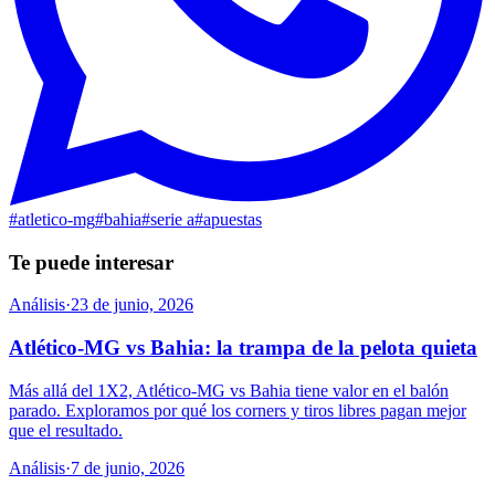
#
atletico-mg
#
bahia
#
serie a
#
apuestas
Te puede interesar
Análisis
·
23 de junio, 2026
Atlético-MG vs Bahia: la trampa de la pelota quieta
Más allá del 1X2, Atlético-MG vs Bahia tiene valor en el balón
parado. Exploramos por qué los corners y tiros libres pagan mejor
que el resultado.
Análisis
·
7 de junio, 2026