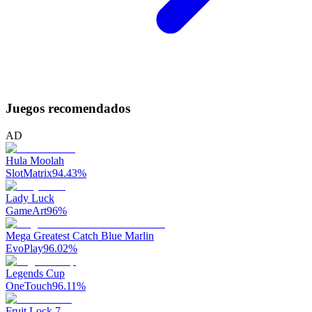
Juegos recomendados
AD
Hula Moolah
SlotMatrix
94.43
%
Lady Luck
GameArt
96
%
Mega Greatest Catch Blue Marlin
EvoPlay
96.02
%
Legends Cup
OneTouch
96.11
%
Fruit Lock 7