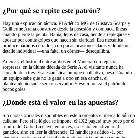
¿Por qué se repite este patrón?
Hay una explicación táctica. El Atlético-MG de Gustavo Scarpa y
Guilherme Arana construye desde la posesión y compacta líneas
cuando pierde la pelota. Bahía, lejos de casa, tiende a replegarse y
apostar por contragolpes que nacen sin claridad. Esa mecánica
produce partidos cerrados, con pocas ocasiones claras y donde un
detalle individual —una falta, un córner— desequilibra.
Además, el historial entre ambos en el Mineirão no registra
sorpresas: en la última década de Serie A, el visitante nunca ha
sumado de a tres. Esa estadística, aunque cualitativa, pesa. Cuando
un equipo sabe que no le gana a otro en esa cancha, el
planteamiento suele ser conservador. Y eso refuerza el patrón de
pocos goles.
¿Dónde está el valor en las apuestas?
Sin cuotas oficiales disponibles en este momento, el mercado aún no
calienta. Pero si la lógica se impone, el 1X2 pagará muy poco por el
triunfo del Galo. La clave, entonces, no estará en adivinar al
ganador, sino en leer la diferencia. El hándicap asiático -1, por
ejemplo, podría no salir si el patrón de victoria mínima se repite.