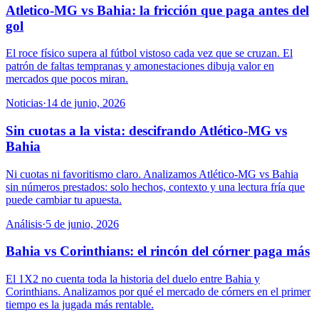
Atletico-MG vs Bahia: la fricción que paga antes del
gol
El roce físico supera al fútbol vistoso cada vez que se cruzan. El
patrón de faltas tempranas y amonestaciones dibuja valor en
mercados que pocos miran.
Noticias
·
14 de junio, 2026
Sin cuotas a la vista: descifrando Atlético-MG vs
Bahia
Ni cuotas ni favoritismo claro. Analizamos Atlético-MG vs Bahia
sin números prestados: solo hechos, contexto y una lectura fría que
puede cambiar tu apuesta.
Análisis
·
5 de junio, 2026
Bahia vs Corinthians: el rincón del córner paga más
El 1X2 no cuenta toda la historia del duelo entre Bahia y
Corinthians. Analizamos por qué el mercado de córners en el primer
tiempo es la jugada más rentable.