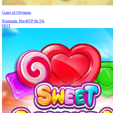
Gates of Olympus
Pragmatic Play
RTP
96.5
%
HOT