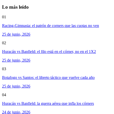
Lo más leído
01
Racing-Gimnasia: el patrón de corners que las cuotas no ven
25 de junio, 2026
02
Huracán vs Banfield: el filo está en el córner, no en el 1X2
25 de junio, 2026
03
Botafogo vs Santos: el libreto táctico que vuelve cada año
25 de junio, 2026
04
Huracán vs Banfield: la guerra aérea que infla los córners
24 de junio, 2026