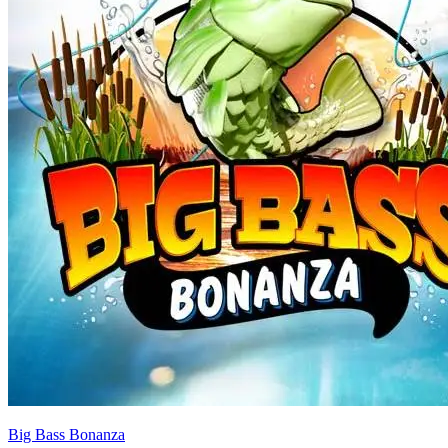
Big Bass Bonanza