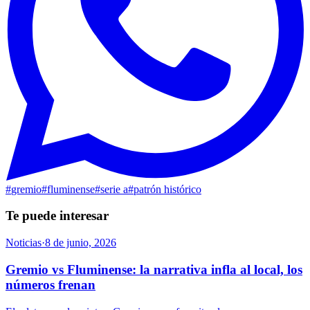
#
gremio
#
fluminense
#
serie a
#
patrón histórico
Te puede interesar
Noticias
·
8 de junio, 2026
Gremio vs Fluminense: la narrativa infla al local, los
números frenan