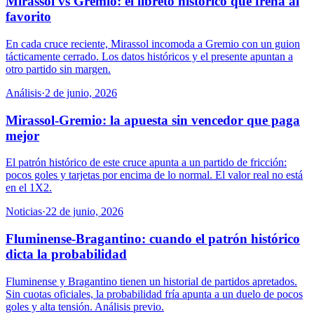
Mirassol vs Gremio: el libreto histórico que frena al
favorito
En cada cruce reciente, Mirassol incomoda a Gremio con un guion
tácticamente cerrado. Los datos históricos y el presente apuntan a
otro partido sin margen.
Análisis
·
2 de junio, 2026
Mirassol-Gremio: la apuesta sin vencedor que paga
mejor
El patrón histórico de este cruce apunta a un partido de fricción:
pocos goles y tarjetas por encima de lo normal. El valor real no está
en el 1X2.
Noticias
·
22 de junio, 2026
Fluminense-Bragantino: cuando el patrón histórico
dicta la probabilidad
Fluminense y Bragantino tienen un historial de partidos apretados.
Sin cuotas oficiales, la probabilidad fría apunta a un duelo de pocos
goles y alta tensión. Análisis previo.