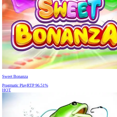
Sweet Bonanza
Pragmatic Play
RTP
96.51
%
HOT