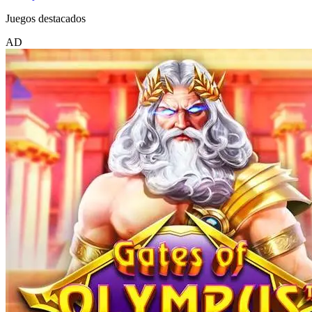
Juegos destacados
AD