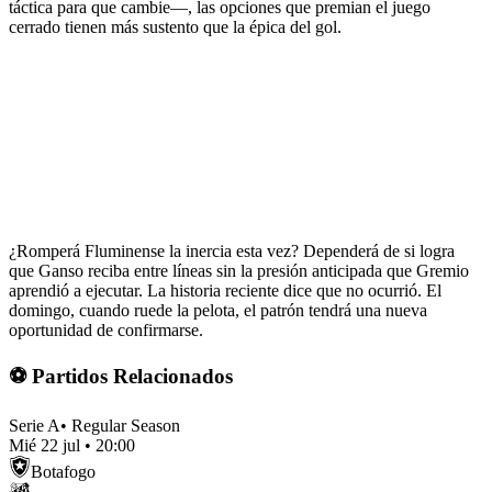
táctica para que cambie—, las opciones que premian el juego
cerrado tienen más sustento que la épica del gol.
¿Romperá Fluminense la inercia esta vez? Dependerá de si logra
que Ganso reciba entre líneas sin la presión anticipada que Gremio
aprendió a ejecutar. La historia reciente dice que no ocurrió. El
domingo, cuando ruede la pelota, el patrón tendrá una nueva
oportunidad de confirmarse.
⚽ Partidos Relacionados
Serie A
•
Regular Season
Mié 22 jul
•
20:00
Botafogo