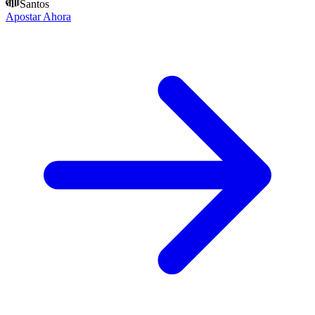
Santos
Apostar Ahora