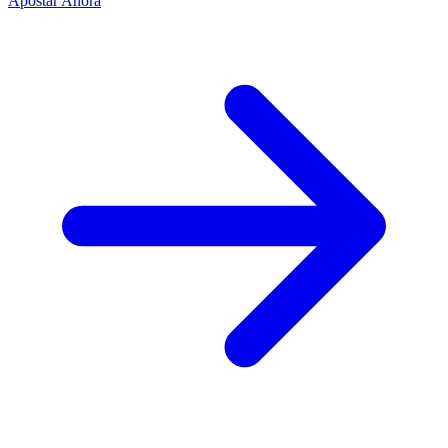
Apostar Ahora