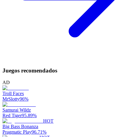
Juegos recomendados
AD
Troll Faces
MrSlotty
96
%
Samurai Wildz
Red Tiger
95.89
%
HOT
Big Bass Bonanza
Pragmatic Play
96.71
%