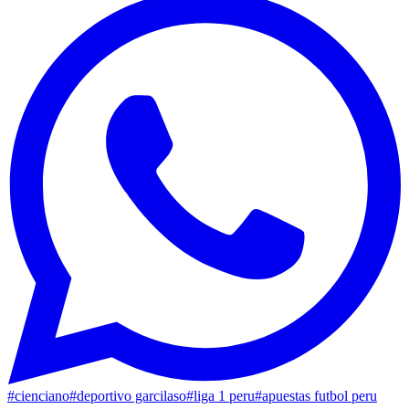
#
cienciano
#
deportivo garcilaso
#
liga 1 peru
#
apuestas futbol peru