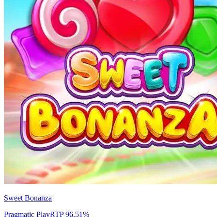
Sweet Bonanza
Pragmatic Play
RTP
96.51
%