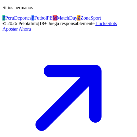
Sitios hermanos
P
PeruDeportes
F
FutbolPE
M
MatchDay
Z
ZonaSport
©
2026
PelotaInfo
|
18+ Juega responsablemente
|
LucksSlots
Apostar Ahora