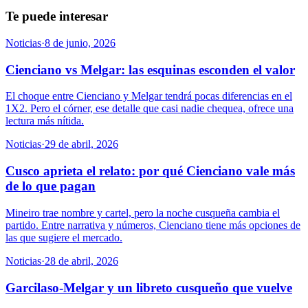
Te puede interesar
Noticias
·
8 de junio, 2026
Cienciano vs Melgar: las esquinas esconden el valor
El choque entre Cienciano y Melgar tendrá pocas diferencias en el
1X2. Pero el córner, ese detalle que casi nadie chequea, ofrece una
lectura más nítida.
Noticias
·
29 de abril, 2026
Cusco aprieta el relato: por qué Cienciano vale más
de lo que pagan
Mineiro trae nombre y cartel, pero la noche cusqueña cambia el
partido. Entre narrativa y números, Cienciano tiene más opciones de
las que sugiere el mercado.
Noticias
·
28 de abril, 2026
Garcilaso-Melgar y un libreto cusqueño que vuelve