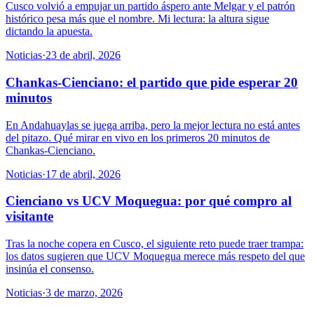
Cusco volvió a empujar un partido áspero ante Melgar y el patrón
histórico pesa más que el nombre. Mi lectura: la altura sigue
dictando la apuesta.
Noticias
·
23 de abril, 2026
Chankas-Cienciano: el partido que pide esperar 20
minutos
En Andahuaylas se juega arriba, pero la mejor lectura no está antes
del pitazo. Qué mirar en vivo en los primeros 20 minutos de
Chankas-Cienciano.
Noticias
·
17 de abril, 2026
Cienciano vs UCV Moquegua: por qué compro al
visitante
Tras la noche copera en Cusco, el siguiente reto puede traer trampa:
los datos sugieren que UCV Moquegua merece más respeto del que
insinúa el consenso.
Noticias
·
3 de marzo, 2026