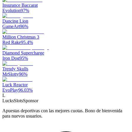
Insurance Baccarat
Evolution
97
%
Dancing Lion
GameArt
96
%
Million Christmas 3
Red Rake
95.4
%
Diamond Supercharge
Iron Dog
95
%
Trendy Skulls
MrSlotty
96
%
Luck Reactor
EvoPlay
96.03
%
L
LucksSlots
Sponsor
Apuestas deportivas con las mejores cuotas. Bono de bienvenida
para nuevos usuarios.