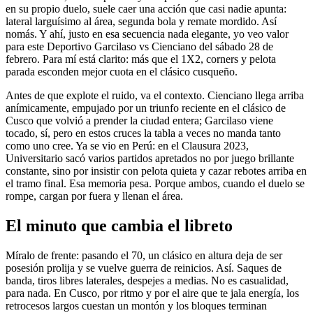
en su propio duelo, suele caer una acción que casi nadie apunta:
lateral larguísimo al área, segunda bola y remate mordido. Así
nomás. Y ahí, justo en esa secuencia nada elegante, yo veo valor
para este Deportivo Garcilaso vs Cienciano del sábado 28 de
febrero. Para mí está clarito: más que el 1X2, corners y pelota
parada esconden mejor cuota en el clásico cusqueño.
Antes de que explote el ruido, va el contexto. Cienciano llega arriba
anímicamente, empujado por un triunfo reciente en el clásico de
Cusco que volvió a prender la ciudad entera; Garcilaso viene
tocado, sí, pero en estos cruces la tabla a veces no manda tanto
como uno cree. Ya se vio en Perú: en el Clausura 2023,
Universitario sacó varios partidos apretados no por juego brillante
constante, sino por insistir con pelota quieta y cazar rebotes arriba en
el tramo final. Esa memoria pesa. Porque ambos, cuando el duelo se
rompe, cargan por fuera y llenan el área.
El minuto que cambia el libreto
Míralo de frente: pasando el 70, un clásico en altura deja de ser
posesión prolija y se vuelve guerra de reinicios. Así. Saques de
banda, tiros libres laterales, despejes a medias. No es casualidad,
para nada. En Cusco, por ritmo y por el aire que te jala energía, los
retrocesos largos cuestan un montón y los bloques terminan