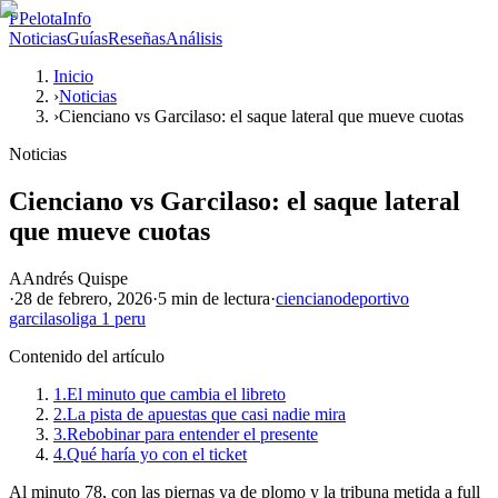
P
PelotaInfo
Noticias
Guías
Reseñas
Análisis
Inicio
›
Noticias
›
Cienciano vs Garcilaso: el saque lateral que mueve cuotas
Noticias
Cienciano vs Garcilaso: el saque lateral
que mueve cuotas
A
Andrés Quispe
·
28 de febrero, 2026
·
5 min
de lectura
·
cienciano
deportivo
garcilaso
liga 1 peru
Contenido del artículo
1.
El minuto que cambia el libreto
2.
La pista de apuestas que casi nadie mira
3.
Rebobinar para entender el presente
4.
Qué haría yo con el ticket
Al minuto 78, con las piernas ya de plomo y la tribuna metida a full