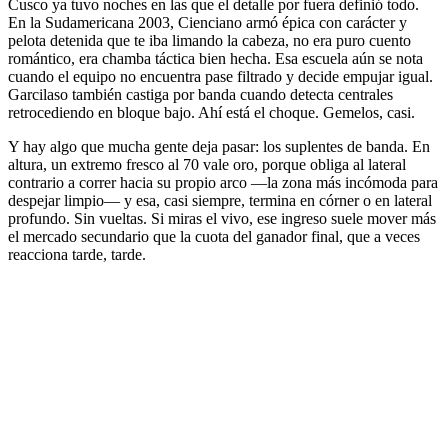
Cusco ya tuvo noches en las que el detalle por fuera definió todo.
En la Sudamericana 2003, Cienciano armó épica con carácter y
pelota detenida que te iba limando la cabeza, no era puro cuento
romántico, era chamba táctica bien hecha. Esa escuela aún se nota
cuando el equipo no encuentra pase filtrado y decide empujar igual.
Garcilaso también castiga por banda cuando detecta centrales
retrocediendo en bloque bajo. Ahí está el choque. Gemelos, casi.
Y hay algo que mucha gente deja pasar: los suplentes de banda. En
altura, un extremo fresco al 70 vale oro, porque obliga al lateral
contrario a correr hacia su propio arco —la zona más incómoda para
despejar limpio— y esa, casi siempre, termina en córner o en lateral
profundo. Sin vueltas. Si miras el vivo, ese ingreso suele mover más
el mercado secundario que la cuota del ganador final, que a veces
reacciona tarde, tarde.