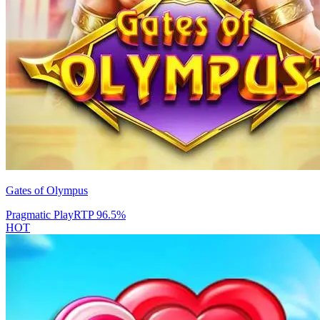
Gates of Olympus
Pragmatic Play
RTP
96.5
%
HOT