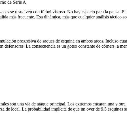
urno de Serie A
veces se resuelven con fútbol vistoso. No hay espacio para la pausa. 
 salida más frecuente. Esa dinámica, más que cualquier análisis táctico so
cumulación progresiva de saques de esquina en ambos arcos. Incluso cua
tan en defensores. La consecuencia es un goteo constante de córners, a m
rales son una vía de ataque principal. Los extremos encaran una y otra v
rza de local. La probabilidad implícita de que un over de 9.5 esquinas s