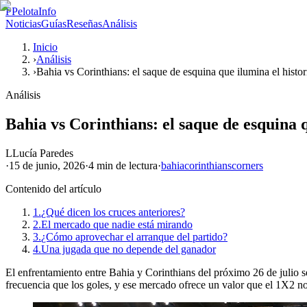
P
PelotaInfo
Noticias
Guías
Reseñas
Análisis
Inicio
›
Análisis
›
Bahia vs Corinthians: el saque de esquina que ilumina el histor
Análisis
Bahia vs Corinthians: el saque de esquina q
L
Lucía Paredes
·
15 de junio, 2026
·
4 min
de lectura
·
bahia
corinthians
corners
Contenido del artículo
1.
¿Qué dicen los cruces anteriores?
2.
El mercado que nadie está mirando
3.
¿Cómo aprovechar el arranque del partido?
4.
Una jugada que no depende del ganador
El enfrentamiento entre Bahia y Corinthians del próximo 26 de julio se
frecuencia que los goles, y ese mercado ofrece un valor que el 1X2 no