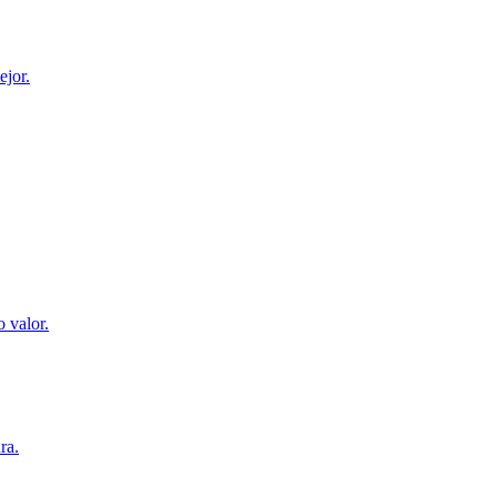
ejor.
o valor.
ra.