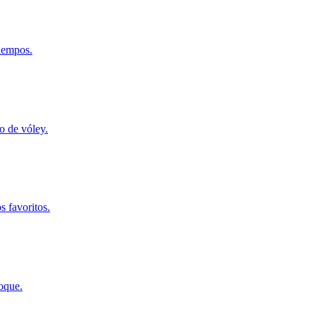
tiempos.
o de vóley.
s favoritos.
hoque.