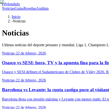
P
PelotaInfo
Noticias
Guías
Reseñas
Análisis
Inicio
›
Noticias
Noticias
Ultimas noticias del deporte peruano y mundial. Liga 1, Champions Lea
Noticias
·
22 de febrero, 2026
Osasco vs SESI: hora, TV y la apuesta fina para la fi
Osasco y SESI definen el Sudamericano de Clubes de Vóley 2026. Revi
Noticias
·
22 de febrero, 2026
Barcelona vs Levante: la cuota castiga poco al visitan
Barcelona llega con presión máxima y Levante con menos ruido. El merca
Noticias
·
22 de febrero, 2026