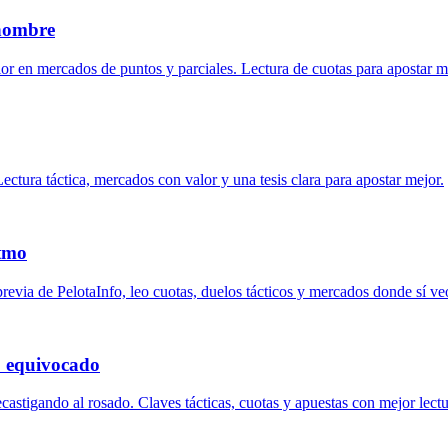
 nombre
or en mercados de puntos y parciales. Lectura de cuotas para apostar m
ectura táctica, mercados con valor y una tesis clara para apostar mejor.
itmo
 previa de PelotaInfo, leo cuotas, duelos tácticos y mercados donde sí ve
o equivocado
astigando al rosado. Claves tácticas, cuotas y apuestas con mejor lectu