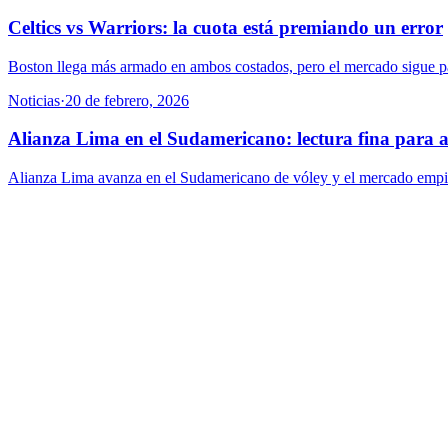
Celtics vs Warriors: la cuota está premiando un error
Boston llega más armado en ambos costados, pero el mercado sigue pag
Noticias
·
20 de febrero, 2026
Alianza Lima en el Sudamericano: lectura fina para 
Alianza Lima avanza en el Sudamericano de vóley y el mercado empie