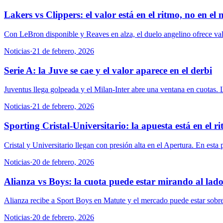
Lakers vs Clippers: el valor está en el ritmo, no en el
Con LeBron disponible y Reaves en alza, el duelo angelino ofrece val
Noticias
·
21 de febrero, 2026
Serie A: la Juve se cae y el valor aparece en el derbi
Juventus llega golpeada y el Milan-Inter abre una ventana en cuotas. L
Noticias
·
21 de febrero, 2026
Sporting Cristal-Universitario: la apuesta está en el r
Cristal y Universitario llegan con presión alta en el Apertura. En esta
Noticias
·
20 de febrero, 2026
Alianza vs Boys: la cuota puede estar mirando al lad
Alianza recibe a Sport Boys en Matute y el mercado puede estar sobrec
Noticias
·
20 de febrero, 2026