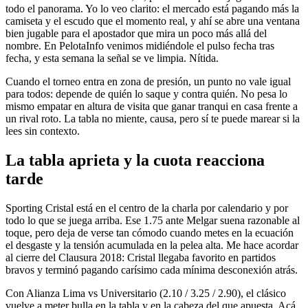
todo el panorama. Yo lo veo clarito: el mercado está pagando más la
camiseta y el escudo que el momento real, y ahí se abre una ventana
bien jugable para el apostador que mira un poco más allá del
nombre. En PelotaInfo venimos midiéndole el pulso fecha tras
fecha, y esta semana la señal se ve limpia. Nítida.
Cuando el torneo entra en zona de presión, un punto no vale igual
para todos: depende de quién lo saque y contra quién. No pesa lo
mismo empatar en altura de visita que ganar tranqui en casa frente a
un rival roto. La tabla no miente, causa, pero sí te puede marear si la
lees sin contexto.
La tabla aprieta y la cuota reacciona
tarde
Sporting Cristal está en el centro de la charla por calendario y por
todo lo que se juega arriba. Ese 1.75 ante Melgar suena razonable al
toque, pero deja de verse tan cómodo cuando metes en la ecuación
el desgaste y la tensión acumulada en la pelea alta. Me hace acordar
al cierre del Clausura 2018: Cristal llegaba favorito en partidos
bravos y terminó pagando carísimo cada mínima desconexión atrás.
Con Alianza Lima vs Universitario (2.10 / 3.25 / 2.90), el clásico
vuelve a meter bulla en la tabla y en la cabeza del que apuesta. Acá