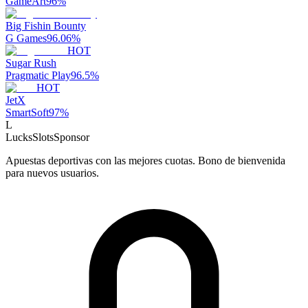
GameArt
96
%
Big Fishin Bounty
G Games
96.06
%
HOT
Sugar Rush
Pragmatic Play
96.5
%
HOT
JetX
SmartSoft
97
%
L
LucksSlots
Sponsor
Apuestas deportivas con las mejores cuotas. Bono de bienvenida
para nuevos usuarios.