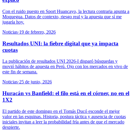
Con el ruido puesto en Sport Huancayo, la lectura contraria apunta a
Moquegua. Datos de contexto, riesgo real y la apuesta que sí me
jugaría hoy.
Noticias
·
19 de febrero, 2026
Resultados UNI: la fiebre digital que ya impacta
cuotas
La publicación de resultados UNI 2026-I disparó búsquedas y
movió hábitos de apuesta en Perú. Ojo con los mercados en vivo de
este fin de semana.
Noticias
·
25 de junio, 2026
Huracán vs Banfield: el filo está en el córner, no en el
1X2
El partido de este domingo en el Tomás Ducó esconde el mejor
valor en las esquinas. Historia, postura táctica y ausencia de cuotas
iniciales invitan a leer la probabilidad fría antes de que el mercado
despierte.