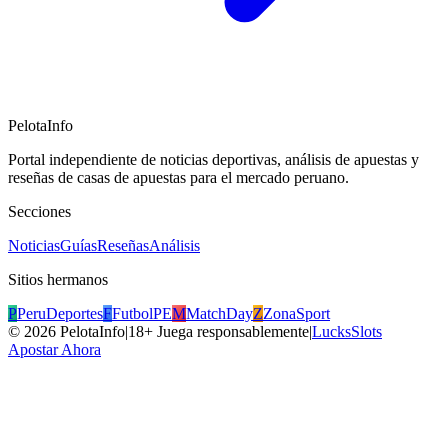
PelotaInfo
Portal independiente de noticias deportivas, análisis de apuestas y
reseñas de casas de apuestas para el mercado peruano.
Secciones
Noticias
Guías
Reseñas
Análisis
Sitios hermanos
P
PeruDeportes
F
FutbolPE
M
MatchDay
Z
ZonaSport
©
2026
PelotaInfo
|
18+ Juega responsablemente
|
LucksSlots
Apostar Ahora