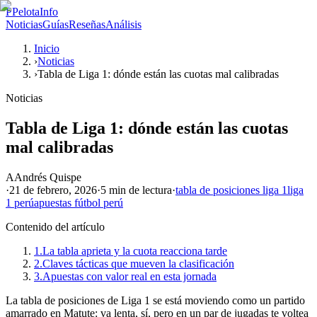
P
PelotaInfo
Noticias
Guías
Reseñas
Análisis
Inicio
›
Noticias
›
Tabla de Liga 1: dónde están las cuotas mal calibradas
Noticias
Tabla de Liga 1: dónde están las cuotas
mal calibradas
A
Andrés Quispe
·
21 de febrero, 2026
·
5 min
de lectura
·
tabla de posiciones liga 1
liga
1 perú
apuestas fútbol perú
Contenido del artículo
1.
La tabla aprieta y la cuota reacciona tarde
2.
Claves tácticas que mueven la clasificación
3.
Apuestas con valor real en esta jornada
La tabla de posiciones de Liga 1 se está moviendo como un partido
amarrado en Matute: va lenta, sí, pero en un par de jugadas te voltea