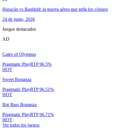
Huracán vs Banfield: la guerra aérea que infla los córners
24 de junio, 2026
Juegos destacados
AD
Gates of Olympus
Pragmatic Play
RTP
96.5
%
HOT
Sweet Bonanza
Pragmatic Play
RTP
96.51
%
HOT
Big Bass Bonanza
Pragmatic Play
RTP
96.71
%
HOT
Ver todos los juegos