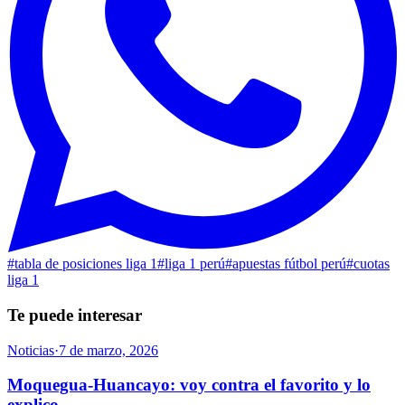
#
tabla de posiciones liga 1
#
liga 1 perú
#
apuestas fútbol perú
#
cuotas
liga 1
Te puede interesar
Noticias
·
7 de marzo, 2026
Moquegua-Huancayo: voy contra el favorito y lo
explico