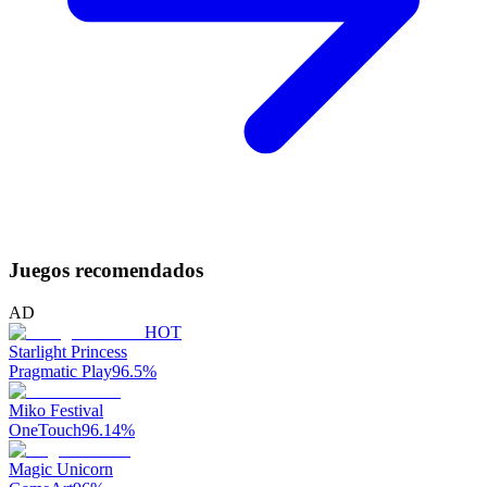
Juegos recomendados
AD
HOT
Starlight Princess
Pragmatic Play
96.5
%
Miko Festival
OneTouch
96.14
%
Magic Unicorn