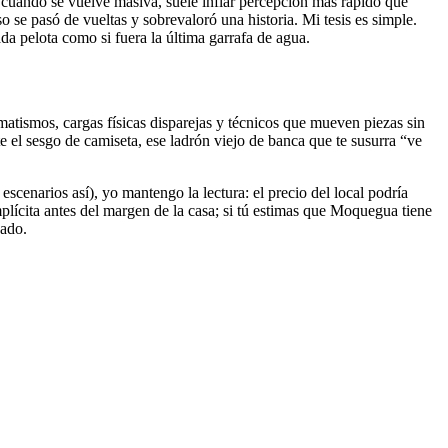
 cuando se vuelve masiva, suele inflar percepción más rápido que
o se pasó de vueltas y sobrevaloró una historia. Mi tesis es simple.
da pelota como si fuera la última garrafa de agua.
omatismos, cargas físicas disparejas y técnicos que mueven piezas sin
e el sesgo de camiseta, ese ladrón viejo de banca que te susurra “ve
scenarios así), yo mantengo la lectura: el precio del local podría
lícita antes del margen de la casa; si tú estimas que Moquegua tiene
cado.