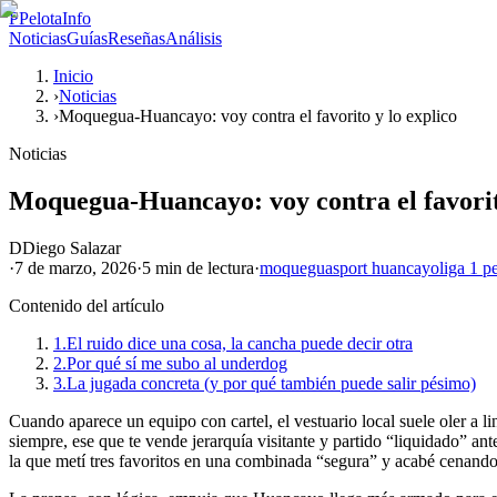
P
PelotaInfo
Noticias
Guías
Reseñas
Análisis
Inicio
›
Noticias
›
Moquegua-Huancayo: voy contra el favorito y lo explico
Noticias
Moquegua-Huancayo: voy contra el favorito
D
Diego Salazar
·
7 de marzo, 2026
·
5 min
de lectura
·
moquegua
sport huancayo
liga 1 p
Contenido del artículo
1.
El ruido dice una cosa, la cancha puede decir otra
2.
Por qué sí me subo al underdog
3.
La jugada concreta (y por qué también puede salir pésimo)
Cuando aparece un equipo con cartel, el vestuario local suele oler a
siempre, ese que te vende jerarquía visitante y partido “liquidado” ant
la que metí tres favoritos en una combinada “segura” y acabé cenando 