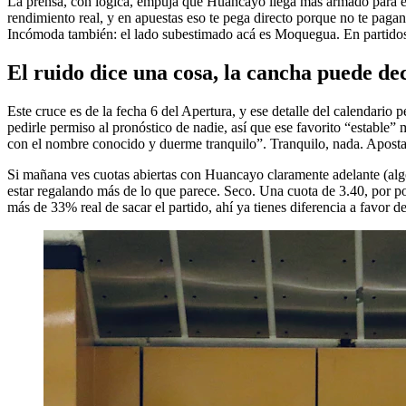
La prensa, con lógica, empuja que Huancayo llega más armado para est
rendimiento real, y en apuestas eso te pega directo porque no te pagan
Incómoda también: el lado subestimado acá es Moquegua. En partidos así
El ruido dice una cosa, la cancha puede dec
Este cruce es de la fecha 6 del Apertura, y ese detalle del calendario
pedirle permiso al pronóstico de nadie, así que ese favorito “estable”
con el nombre conocido y duerme tranquilo”. Tranquilo, nada. Aposta
Si mañana ves cuotas abiertas con Huancayo claramente adelante (algo t
estar regalando más de lo que parece. Seco. Una cuota de 3.40, por p
más de 33% real de sacar el partido, ahí ya tienes diferencia a favor