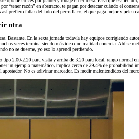
e tipo de cruces por plantel y rodaje en Primera. Pasa que esa lectura,
 por “tener razón” en abstracto, te pagan por detectar cuándo el consens
 prefiero fallar del lado del perro flaco, el que paga mejor y pelea ca
ir otra
 pesa. Bastante. En la sexta jornada todavía hay equipos corrigiendo aut
 muchas veces termina siendo más idea que realidad concreta. Ahí se met
ndo no se duerme, yo eso lo aprendí perdiendo.
ipo 2.00-2.20 para visita y arriba de 3.20 para local, rango normal en e
oner un ejemplo matemático, implica cerca de 29.4% de probabilidad imp
 del apostador. No es adivinar marcador. Es medir malentendidos del mer