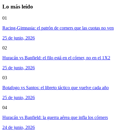
Lo más leído
01
Racing-Gimnasia: el patrón de corners que las cuotas no ven
25 de junio, 2026
02
Huracán vs Banfield: el filo está en el córner, no en el 1X2
25 de junio, 2026
03
Botafogo vs Santos: el libreto táctico que vuelve cada año
25 de junio, 2026
04
Huracán vs Banfield: la guerra aérea que infla los córners
24 de junio, 2026