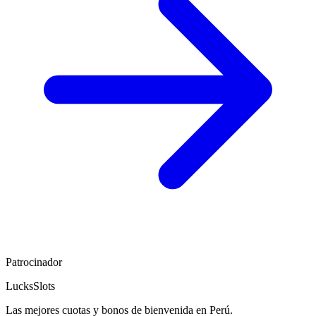
Patrocinador
LucksSlots
Las mejores cuotas y bonos de bienvenida en Perú.