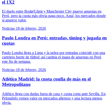
el 1X2
El duelo entre Bodø/Glimt y Manchester City mueve apuestas en
Perú, pero la cuota más obvia paga poco. Aquí, los mercados donde
sí aparece valor.
Noticias
·
18 de febrero, 2026
Paulo Londra en Perú: entradas, timing y jugada en
cuotas
Paulo Londra llega a Lima y la pelea por entradas coincide con una
cartelera fuerte de fútbol: así cambia el mapa de apuestas en Perú
este fin de semana.
Noticias
·
18 de febrero, 2026
Atlético Madrid: la cuota confía de más en el
Metropolitano
Atlético llega con dudas fuera de casa y cuota corta ante Sevilla. En
PelotaInfo vemos valor en mercados alternos y una lectura menos
obvia.