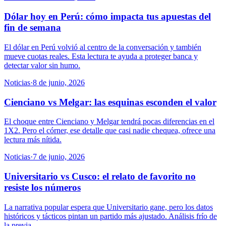
Dólar hoy en Perú: cómo impacta tus apuestas del
fin de semana
El dólar en Perú volvió al centro de la conversación y también
mueve cuotas reales. Esta lectura te ayuda a proteger banca y
detectar valor sin humo.
Noticias
·
8 de junio, 2026
Cienciano vs Melgar: las esquinas esconden el valor
El choque entre Cienciano y Melgar tendrá pocas diferencias en el
1X2. Pero el córner, ese detalle que casi nadie chequea, ofrece una
lectura más nítida.
Noticias
·
7 de junio, 2026
Universitario vs Cusco: el relato de favorito no
resiste los números
La narrativa popular espera que Universitario gane, pero los datos
históricos y tácticos pintan un partido más ajustado. Análisis frío de
la previa.