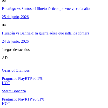
03
Botafogo vs Santos: el libreto táctico que vuelve cada año
25 de junio, 2026
04
Huracán vs Banfield: la guerra aérea que infla los córners
24 de junio, 2026
Juegos destacados
AD
Gates of Olympus
Pragmatic Play
RTP
96.5
%
HOT
Sweet Bonanza
Pragmatic Play
RTP
96.51
%
HOT