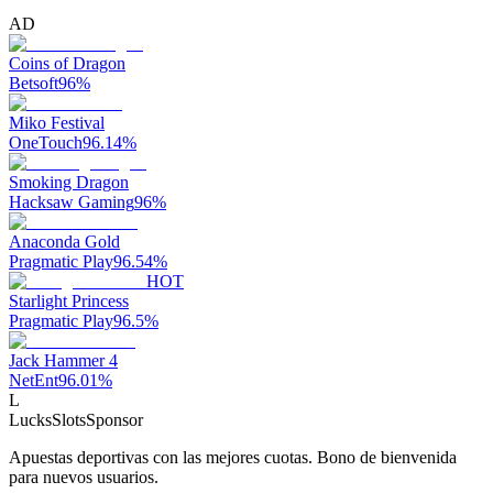
AD
Coins of Dragon
Betsoft
96
%
Miko Festival
OneTouch
96.14
%
Smoking Dragon
Hacksaw Gaming
96
%
Anaconda Gold
Pragmatic Play
96.54
%
HOT
Starlight Princess
Pragmatic Play
96.5
%
Jack Hammer 4
NetEnt
96.01
%
L
LucksSlots
Sponsor
Apuestas deportivas con las mejores cuotas. Bono de bienvenida
para nuevos usuarios.