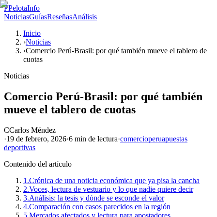
P
PelotaInfo
Noticias
Guías
Reseñas
Análisis
Inicio
›
Noticias
›
Comercio Perú-Brasil: por qué también mueve el tablero de
cuotas
Noticias
Comercio Perú-Brasil: por qué también
mueve el tablero de cuotas
C
Carlos Méndez
·
19 de febrero, 2026
·
6 min
de lectura
·
comercio
peru
apuestas
deportivas
Contenido del artículo
1.
Crónica de una noticia económica que ya pisa la cancha
2.
Voces, lectura de vestuario y lo que nadie quiere decir
3.
Análisis: la tesis y dónde se esconde el valor
4.
Comparación con casos parecidos en la región
5.
Mercados afectados y lectura para apostadores