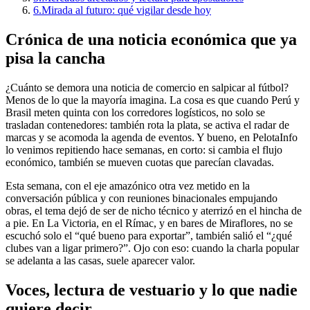
6.
Mirada al futuro: qué vigilar desde hoy
Crónica de una noticia económica que ya
pisa la cancha
¿Cuánto se demora una noticia de comercio en salpicar al fútbol?
Menos de lo que la mayoría imagina. La cosa es que cuando Perú y
Brasil meten quinta con los corredores logísticos, no solo se
trasladan contenedores: también rota la plata, se activa el radar de
marcas y se acomoda la agenda de eventos. Y bueno, en PelotaInfo
lo venimos repitiendo hace semanas, en corto: si cambia el flujo
económico, también se mueven cuotas que parecían clavadas.
Esta semana, con el eje amazónico otra vez metido en la
conversación pública y con reuniones binacionales empujando
obras, el tema dejó de ser de nicho técnico y aterrizó en el hincha de
a pie. En La Victoria, en el Rímac, y en bares de Miraflores, no se
escuchó solo el “qué bueno para exportar”, también salió el “¿qué
clubes van a ligar primero?”. Ojo con eso: cuando la charla popular
se adelanta a las casas, suele aparecer valor.
Voces, lectura de vestuario y lo que nadie
quiere decir