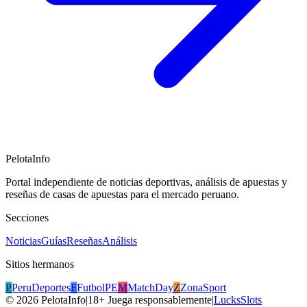
PelotaInfo
Portal independiente de noticias deportivas, análisis de apuestas y
reseñas de casas de apuestas para el mercado peruano.
Secciones
Noticias
Guías
Reseñas
Análisis
Sitios hermanos
P
PeruDeportes
F
FutbolPE
M
MatchDay
Z
ZonaSport
©
2026
PelotaInfo
|
18+ Juega responsablemente
|
LucksSlots