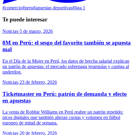
#
comercio
#
peru
#
apuestas deportivas
#
liga 1
Te puede interesar
Noticias
·
5 de marzo, 2026
8M en Perú: el sesgo del favorito también se apuesta
mal
En el Día de la Mujer en Perú, los datos de brecha salarial explican
un patrón de apuestas: el mercado sobrepaga jerarquías y castiga al
underdog.
Noticias
·
23 de febrero, 2026
Ticketmaster en Perú: patrón de demanda y efecto
en apuestas
La venta de Robbie Williams en Perú reabre un patrón repetido:
picos digitales que también alteran cuotas y volumen en fútbol
europeo de mitad de semana.
Noticias
·
20 de febrero, 2026