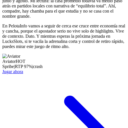
junio y agosto. Mi lectura: la casa promedio todavía va medio paso
atrás en partidos locales con narrativa de “equilibrio total”. Ahí,
compadre, hay chamba para el que estudia y no se casa con el
nombre grande.
En PelotaInfo vamos a seguir de cerca ese cruce entre economía real
y cancha, porque el apostador serio no vive solo de highlights. Vive
de contexto. Dato. Y mientras esperas la próxima jornada en
LucksSlots, si te vacila la adrenalina corta y control de retiro rápido,
puedes mirar este juego de ritmo alto.
Aviator
HOT
Spribe
|
RTP
97
%
|
crash
Jugar ahora