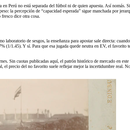
 en Perú no está separada del fútbol ni de quien apuesta. Así nomás. Si
 peso: la percepción de “capacidad esperada” sigue manchada por jerarqu
fresco dice otra cosa.
o laboratorio de sesgos, la enseñanza para apostar sale directa: cuando 
7% (1/1.45). Y sí. Para que esa jugada quede neutra en EV, el favorito t
in cuotas publicadas aquí, el patrón histórico de mercado en este cruc
 el precio del no favorito suele reflejar mejor la incertidumbre real. N