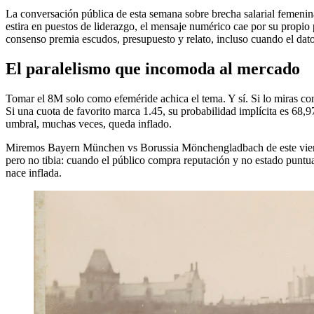
La conversación pública de esta semana sobre brecha salarial femenina
estira en puestos de liderazgo, el mensaje numérico cae por su propio
consenso premia escudos, presupuesto y relato, incluso cuando el dato 
El paralelismo que incomoda al mercado
Tomar el 8M solo como efeméride achica el tema. Y sí. Si lo miras com
Si una cuota de favorito marca 1.45, su probabilidad implícita es 68,9
umbral, muchas veces, queda inflado.
Miremos Bayern München vs Borussia Mönchengladbach de este viernes. S
pero no tibia: cuando el público compra reputación y no estado puntual,
nace inflada.