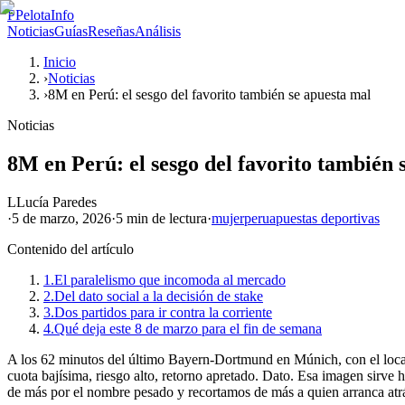
P
PelotaInfo
Noticias
Guías
Reseñas
Análisis
Inicio
›
Noticias
›
8M en Perú: el sesgo del favorito también se apuesta mal
Noticias
8M en Perú: el sesgo del favorito también 
L
Lucía Paredes
·
5 de marzo, 2026
·
5 min
de lectura
·
mujer
peru
apuestas deportivas
Contenido del artículo
1.
El paralelismo que incomoda al mercado
2.
Del dato social a la decisión de stake
3.
Dos partidos para ir contra la corriente
4.
Qué deja este 8 de marzo para el fin de semana
A los 62 minutos del último Bayern-Dortmund en Múnich, con el local y
cuota bajísima, riesgo alto, retorno apretado. Dato. Esa imagen sirv
de más por el nombre pesado y recortamos de más a quien arranca atr