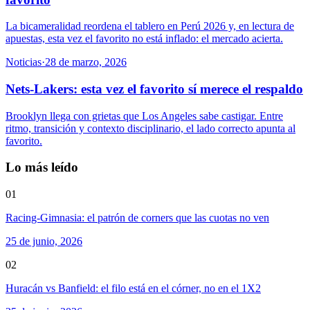
La bicameralidad reordena el tablero en Perú 2026 y, en lectura de
apuestas, esta vez el favorito no está inflado: el mercado acierta.
Noticias
·
28 de marzo, 2026
Nets-Lakers: esta vez el favorito sí merece el respaldo
Brooklyn llega con grietas que Los Angeles sabe castigar. Entre
ritmo, transición y contexto disciplinario, el lado correcto apunta al
favorito.
Lo más leído
01
Racing-Gimnasia: el patrón de corners que las cuotas no ven
25 de junio, 2026
02
Huracán vs Banfield: el filo está en el córner, no en el 1X2