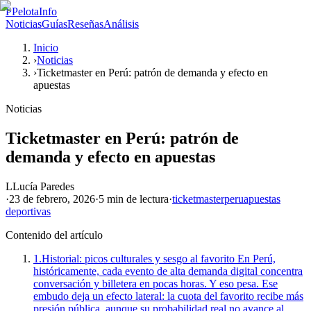
P
PelotaInfo
Noticias
Guías
Reseñas
Análisis
Inicio
›
Noticias
›
Ticketmaster en Perú: patrón de demanda y efecto en
apuestas
Noticias
Ticketmaster en Perú: patrón de
demanda y efecto en apuestas
L
Lucía Paredes
·
23 de febrero, 2026
·
5 min
de lectura
·
ticketmaster
peru
apuestas
deportivas
Contenido del artículo
1.
Historial: picos culturales y sesgo al favorito En Perú,
históricamente, cada evento de alta demanda digital concentra
conversación y billetera en pocas horas. Y eso pesa. Ese
embudo deja un efecto lateral: la cuota del favorito recibe más
presión pública, aunque su probabilidad real no avance al