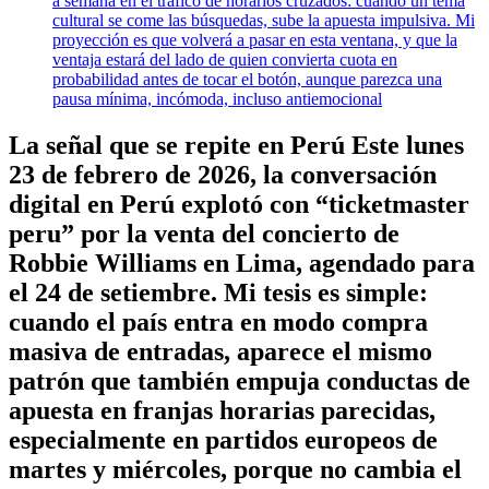
a semana en el tráfico de horarios cruzados: cuando un tema
cultural se come las búsquedas, sube la apuesta impulsiva. Mi
proyección es que volverá a pasar en esta ventana, y que la
ventaja estará del lado de quien convierta cuota en
probabilidad antes de tocar el botón, aunque parezca una
pausa mínima, incómoda, incluso antiemocional
La señal que se repite en Perú Este lunes
23 de febrero de 2026, la conversación
digital en Perú explotó con “ticketmaster
peru” por la venta del concierto de
Robbie Williams en Lima, agendado para
el 24 de setiembre. Mi tesis es simple:
cuando el país entra en modo compra
masiva de entradas, aparece el mismo
patrón que también empuja conductas de
apuesta en franjas horarias parecidas,
especialmente en partidos europeos de
martes y miércoles, porque no cambia el