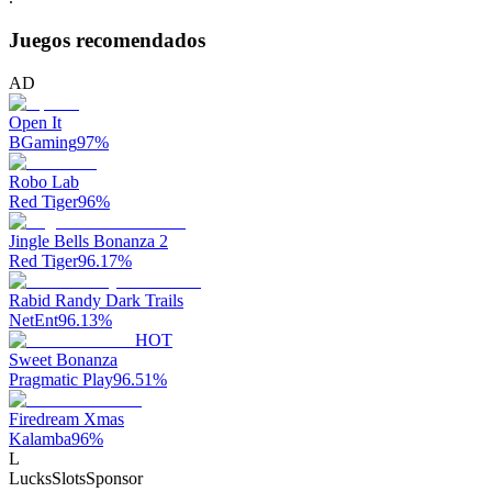
Juegos recomendados
AD
Open It
BGaming
97
%
Robo Lab
Red Tiger
96
%
Jingle Bells Bonanza 2
Red Tiger
96.17
%
Rabid Randy Dark Trails
NetEnt
96.13
%
HOT
Sweet Bonanza
Pragmatic Play
96.51
%
Firedream Xmas
Kalamba
96
%
L
LucksSlots
Sponsor