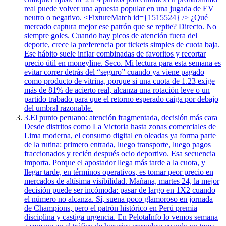
real puede volver una apuesta popular en una jugada de EV
neutro o negativo. <FixtureMatch id={1515524} /> ¿Qué
mercado captura mejor ese patrón que se repite? Directo. No
siempre goles. Cuando hay picos de atención fuera del
deporte, crece la preferencia por tickets simples de cuota baja.
Ese hábito suele inflar combinadas de favoritos y recortar
precio útil en moneyline. Seco. Mi lectura para esta semana es
evitar correr detrás del “seguro” cuando ya viene pagado
como producto de vitrina, porque si una cuota de 1.23 exige
más de 81% de acierto real, alcanza una rotación leve o un
partido trabado para que el retorno esperado caiga por debajo
del umbral razonable.
3.
El punto peruano: atención fragmentada, decisión más cara
Desde distritos como La Victoria hasta zonas comerciales de
Lima moderna, el consumo digital en oleadas ya forma parte
de la rutina: primero entrada, luego transporte, luego pagos
fraccionados y recién después ocio deportivo. Esa secuencia
importa. Porque el apostador llega más tarde a la cuota, y
llegar tarde, en términos operativos, es tomar peor precio en
mercados de altísima visibilidad. Mañana, martes 24, la mejor
decisión puede ser incómoda: pasar de largo en 1X2 cuando
el número no alcanza. Sí, suena poco glamoroso en jornada
de Champions, pero el patrón histórico en Perú premia
disciplina y castiga urgencia. En PelotaInfo lo vemos semana