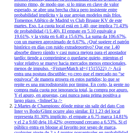
mismo ritmo, de modo que, si lo miras en clave de valor
esperado, se abre una brecha chica pero insistente entre
probabilidad implícita y la que arrojan modelos más fríos.
Tomemos Atlético de Madrid vs Club Brugge KV de este
martes. Eso. La cuota local está en 1.40, que implica 71.43%
de probabilidad (1/1.40). El empate en 5.10 equivale a
19.61%, y la visita en 6.40 a 15.63%. La suma da 106.67%,
con un margen aproximado de 6.67%. ¿Qué sugiere el patrón
histórico en días con ruido extradeportivo? Que ese 1.40
absorbe dinero rápido y casi nunca mejora para el apostador
tardío: tiende a comprimirse o quedarse quieto, mientras el
valor relativo se mueve hacia mercados menos emocionales,
menos de impulso. <FixtureMatch id={1515522} /> Acá
entra una postura discutible: yo creo que el mercado no “se
equivoca” de manera grosera en estos partidos; lo que se
repite es una microdistorsión por timing. En corto, la gente no
compra mala cuota por ignorancia total, la compra por apuro.
Y el apuro, en apuestas, casi nunca paga prima positiva a
largo plazo. <InlineCta />
2.
Martes de Champions: dónde mirar sin salir del dato Con
Inter vs Bodo/Glimt ocurre algo similar. El 1.23 del local
representa 81.30% implícito, el empate a 6.75 marca 14.81%
y el 2 a 9.60 deja 10.42%; overround cercano a 6.53%. Si el
público entra en bloque al favorito por sesgo de marca,
cualquier ajuste de 2 a 4 puntos porcentuales en probabilidad