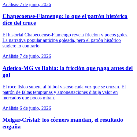
Análisis
·
7 de junio, 2026
Chapecoense-Flamengo: lo que el patrón histórico
dice del cruce
El historial Chapecoense-Flamengo revela fricción y pocos goles.
La narrativa popular anticipa goleada, pero el patrón histórico
sugiere lo contrario.
Análisis
·
7 de junio, 2026
Atletico-MG vs Bahia: la fricción que paga antes del
gol
El roce físico supera al fútbol vistoso cada vez que se cruzan. El
patrón de faltas tempranas y amonestaciones dibuja valor en
mercados que pocos miran.
Análisis
·
6 de junio, 2026
Melgar-Cristal: los córners mandan, el resultado
engaña