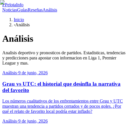
P
PelotaInfo
Noticias
Guías
Reseñas
Análisis
Inicio
›
Análisis
Análisis
Analisis deportivo y pronosticos de partidos. Estadisticas, tendencias
y predicciones para apostar con informacion en Liga 1, Premier
League y mas.
Análisis
·
9 de junio, 2026
Grau vs UTC: el historial que desinfla la narrativa
del favorito
Los números cualitativos de los enfrentamientos entre Grau y UTC
muestran una tendencia a partidos cerrados y de pocos goles. ¿Por
qué el relato de favorito local podría estar inflado?
Análisis
·
9 de junio, 2026