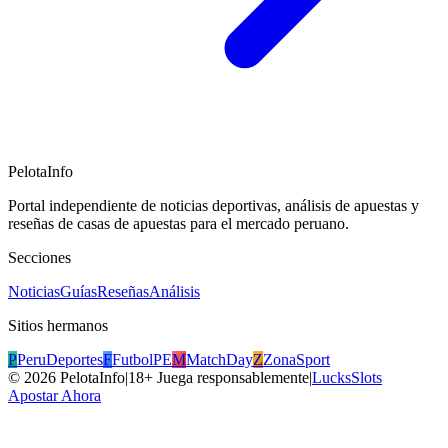
PelotaInfo
Portal independiente de noticias deportivas, análisis de apuestas y
reseñas de casas de apuestas para el mercado peruano.
Secciones
Noticias
Guías
Reseñas
Análisis
Sitios hermanos
P
PeruDeportes
F
FutbolPE
M
MatchDay
Z
ZonaSport
©
2026
PelotaInfo
|
18+ Juega responsablemente
|
LucksSlots
Apostar Ahora