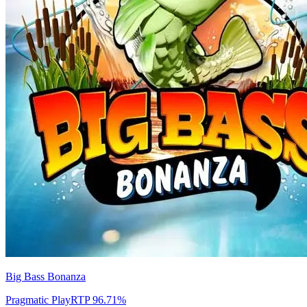
Big Bass Bonanza
Pragmatic Play
RTP
96.71
%