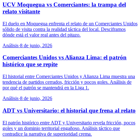
UCV Moquegua vs Comerciantes: la trampa del
relato visitante
El duelo en Moquegua enfrenta el relato de un Comerciantes Unidos
sólido de visita contra la realidad táctica del local. Desciframos
dónde está el valor real antes del pitazo.
Análisis
·
8 de junio, 2026
Comerciantes Unidos vs Alianza Lima: el patrón
histórico que se repite
El historial entre Comerciantes Unidos y Alianza Lima muestra una
tendencia de partidos cerrados, fricción y pocos goles. Análisis de
por qué el patrón se mantendrá en la Liga 1.
Análisis
·
8 de junio, 2026
ADT vs Universitario: el historial que frena al relato
El patrón histórico entre ADT y Universitario revela fricción, pocos
goles y un dominio territorial engañoso. Análisis táctico que
contradice la narrativa de superioridad crema.