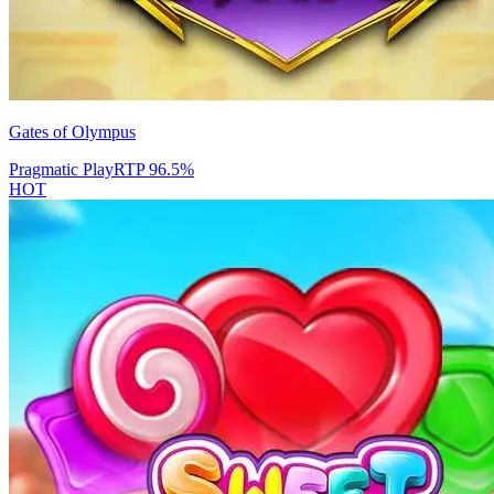
Gates of Olympus
Pragmatic Play
RTP
96.5
%
HOT