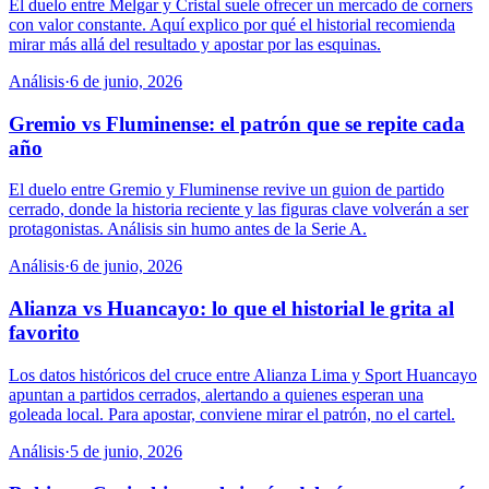
El duelo entre Melgar y Cristal suele ofrecer un mercado de corners
con valor constante. Aquí explico por qué el historial recomienda
mirar más allá del resultado y apostar por las esquinas.
Análisis
·
6 de junio, 2026
Gremio vs Fluminense: el patrón que se repite cada
año
El duelo entre Gremio y Fluminense revive un guion de partido
cerrado, donde la historia reciente y las figuras clave volverán a ser
protagonistas. Análisis sin humo antes de la Serie A.
Análisis
·
6 de junio, 2026
Alianza vs Huancayo: lo que el historial le grita al
favorito
Los datos históricos del cruce entre Alianza Lima y Sport Huancayo
apuntan a partidos cerrados, alertando a quienes esperan una
goleada local. Para apostar, conviene mirar el patrón, no el cartel.
Análisis
·
5 de junio, 2026