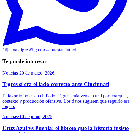
#
tijuana
#
tigres
#
liga mx
#
apuestas fútbol
Te puede interesar
Noticias
·
20 de marzo, 2026
Tigres sí era el lado correcto ante Cincinnati
El favorito no estaba inflado: Tigres tenía ventaja real por jerarquía,
contexto y producción ofensiva. Los datos sugieren que seguirlo era
lógico.
Noticias
·
10 de junio, 2026
Cruz Azul vs Puebla: el libreto que la historia insiste