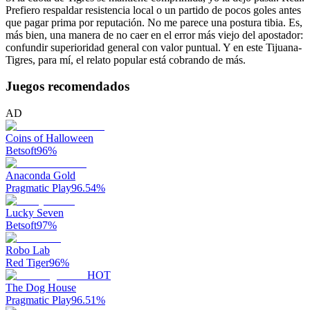
Prefiero respaldar resistencia local o un partido de pocos goles antes
que pagar prima por reputación. No me parece una postura tibia. Es,
más bien, una manera de no caer en el error más viejo del apostador:
confundir superioridad general con valor puntual. Y en este Tijuana-
Tigres, para mí, el relato popular está cobrando de más.
Juegos recomendados
AD
Coins of Halloween
Betsoft
96
%
Anaconda Gold
Pragmatic Play
96.54
%
Lucky Seven
Betsoft
97
%
Robo Lab
Red Tiger
96
%
HOT
The Dog House
Pragmatic Play
96.51
%