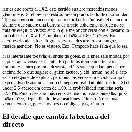
Antes que correr al 1X2, este partido sugiere mercados menos
glamorosos. Si el favorito está sobrecomprado, la doble oportunidad
Tijuana o empate puede capturar mejor la fricción real del encuentro,
siempre que supere una barrera de precio coherente, porque no se
trata de elegir lo vistoso sino lo que mejor conversa con el desarrollo
probable. Un 1X a 1.75 implica 57.14%; a 1.80, 55.56%. En
choques donde el local logra espesar el desarrollo, ese rango ya
merece atención. No es vistoso. Eso. Tampoco hace falta que lo sea.
Más interesante todavía: el under de goles, si la línea sale inflada por
el prestigio ofensivo visitante. En partidos donde uno tiene más
nombre y el otro propone desgaste, el 2.5 suele quedar apenas por
encima de lo que sugiere el guion táctico, y ahí, mmm, no sé si esto
es tan elegante de explicar, pero muchas veces el mercado compra
expectativa de ataque cuando el juego en realidad pide fricción. Si el
under 2.5 apareciera cerca de 1.90, la probabilidad implícita sería
52.63%. Para mí estaría más cerca de una moneda al aire alta, quizá
54% o 55%, dependiendo de alineaciones. Directo. No es una
ventaja enorme, pero al menos no obliga a pagar humo.
El detalle que cambia la lectura del
directo