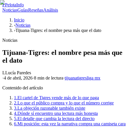
P
PelotaInfo
Noticias
Guías
Reseñas
Análisis
Inicio
›
Noticias
›
Tijuana-Tigres: el nombre pesa más que el dato
Noticias
Tijuana-Tigres: el nombre pesa más que
el dato
L
Lucía Paredes
·
4 de abril, 2026
·
8 min
de lectura
·
tijuana
tigres
liga mx
Contenido del artículo
1.
El cartel de Tigres vende más de lo que paga
2.
Lo que el público compra y lo que el número corrige
3.
La objeción razonable también existe
4.
Dónde sí encuentro una lectura más honesta
5.
El detalle que cambia la lectura del directo
6.
Mi posición: esta vez la narrativa compra una camiseta cara