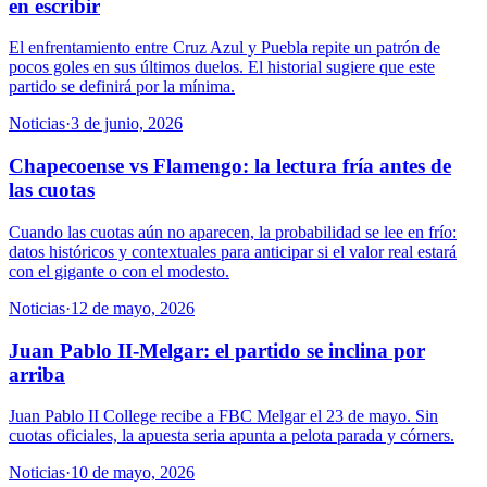
en escribir
El enfrentamiento entre Cruz Azul y Puebla repite un patrón de
pocos goles en sus últimos duelos. El historial sugiere que este
partido se definirá por la mínima.
Noticias
·
3 de junio, 2026
Chapecoense vs Flamengo: la lectura fría antes de
las cuotas
Cuando las cuotas aún no aparecen, la probabilidad se lee en frío:
datos históricos y contextuales para anticipar si el valor real estará
con el gigante o con el modesto.
Noticias
·
12 de mayo, 2026
Juan Pablo II-Melgar: el partido se inclina por
arriba
Juan Pablo II College recibe a FBC Melgar el 23 de mayo. Sin
cuotas oficiales, la apuesta seria apunta a pelota parada y córners.
Noticias
·
10 de mayo, 2026