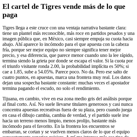
El cartel de Tigres vende más de lo que
paga
Tigres llega a este cruce con una ventaja narrativa bastante clara:
tiene un plantel más reconocible, más roce en partidos pesados y una
imagen pública que, en México, casi siempre empuja su cuota hacia
abajo. Ahí aparece lo incómodo para el que apuesta con la cabeza
fría, porque ser mejor equipo no siempre significa tener mejor
precio, y esa diferencia, que parece menor cuando uno la lee rápido,
termina siendo la grieta por donde se escapa el valor. Si la cuota por
el triunfo visitante ronda 2.00, la probabilidad implícita es 50%; si
cae a 1.85, sube a 54.05%. Parece poco. No da. Pero ese salto de
cuatro puntos, en apuestas, marca una frontera muy real. Los datos
dejan una sospecha bastante constante: muchas veces el apostador
termina pagando el escudo, no solo el rendimiento.
Tijuana, en cambio, vive en esa zona medio gris del análisis porque
al final corto. Así. No suele llevarse titulares generosos y casi nunca
concentra apuestas recreativas fuera de su plaza, pero cuando juega
en casa el dibujo cambia, cambia de verdad, y el partido suele irse
hacia un terreno menos limpio, menos prolijo, bastante más
incómodo para el favorito. En la frontera los encuentros se
embarran, se cortan y se vuelven menos claros de lo que el equipo