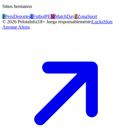
Sitios hermanos
P
PeruDeportes
F
FutbolPE
M
MatchDay
Z
ZonaSport
©
2026
PelotaInfo
|
18+ Juega responsablemente
|
LucksSlots
Apostar Ahora