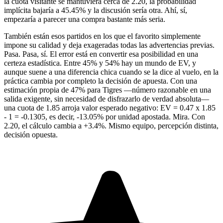
la cuota visitante se mantuviera cerca de 2.20, la probabilidad
implícita bajaría a 45.45% y la discusión sería otra. Ahí, sí,
empezaría a parecer una compra bastante más seria.
También están esos partidos en los que el favorito simplemente
impone su calidad y deja exageradas todas las advertencias previas.
Pasa. Pasa, sí. El error está en convertir esa posibilidad en una
certeza estadística. Entre 45% y 54% hay un mundo de EV, y
aunque suene a una diferencia chica cuando se la dice al vuelo, en la
práctica cambia por completo la decisión de apuesta. Con una
estimación propia de 47% para Tigres —número razonable en una
salida exigente, sin necesidad de disfrazarlo de verdad absoluta—
una cuota de 1.85 arroja valor esperado negativo: EV = 0.47 x 1.85
- 1 = -0.1305, es decir, -13.05% por unidad apostada. Mira. Con
2.20, el cálculo cambia a +3.4%. Mismo equipo, percepción distinta,
decisión opuesta.