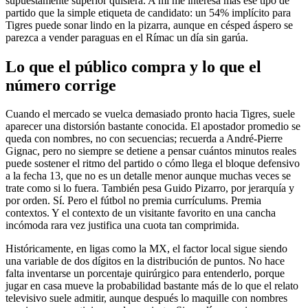
supuestamente superior quisiera. A mí me interesa más ese tipo de
partido que la simple etiqueta de candidato: un 54% implícito para
Tigres puede sonar lindo en la pizarra, aunque en césped áspero se
parezca a vender paraguas en el Rímac un día sin garúa.
Lo que el público compra y lo que el
número corrige
Cuando el mercado se vuelca demasiado pronto hacia Tigres, suele
aparecer una distorsión bastante conocida. El apostador promedio se
queda con nombres, no con secuencias; recuerda a André-Pierre
Gignac, pero no siempre se detiene a pensar cuántos minutos reales
puede sostener el ritmo del partido o cómo llega el bloque defensivo
a la fecha 13, que no es un detalle menor aunque muchas veces se
trate como si lo fuera. También pesa Guido Pizarro, por jerarquía y
por orden. Sí. Pero el fútbol no premia currículums. Premia
contextos. Y el contexto de un visitante favorito en una cancha
incómoda rara vez justifica una cuota tan comprimida.
Históricamente, en ligas como la MX, el factor local sigue siendo
una variable de dos dígitos en la distribución de puntos. No hace
falta inventarse un porcentaje quirúrgico para entenderlo, porque
jugar en casa mueve la probabilidad bastante más de lo que el relato
televisivo suele admitir, aunque después lo maquille con nombres