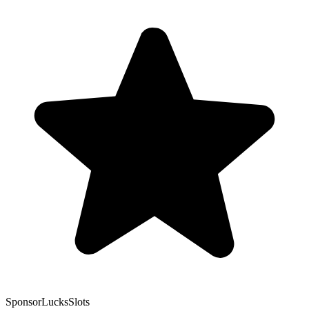
Sponsor
LucksSlots