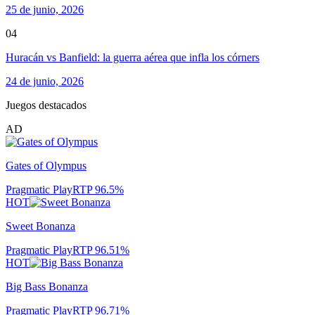
25 de junio, 2026
04
Huracán vs Banfield: la guerra aérea que infla los córners
24 de junio, 2026
Juegos destacados
AD
Gates of Olympus
Pragmatic Play
RTP
96.5
%
HOT
Sweet Bonanza
Pragmatic Play
RTP
96.51
%
HOT
Big Bass Bonanza
Pragmatic Play
RTP
96.71
%