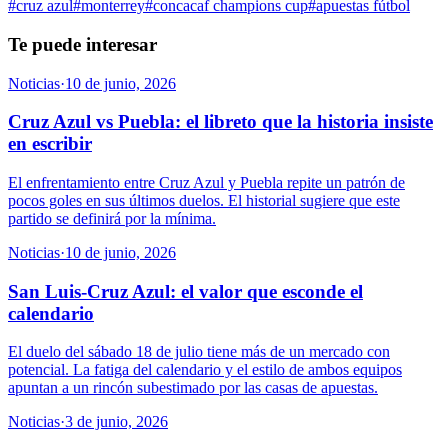
#
cruz azul
#
monterrey
#
concacaf champions cup
#
apuestas fútbol
Te puede interesar
Noticias
·
10 de junio, 2026
Cruz Azul vs Puebla: el libreto que la historia insiste
en escribir
El enfrentamiento entre Cruz Azul y Puebla repite un patrón de
pocos goles en sus últimos duelos. El historial sugiere que este
partido se definirá por la mínima.
Noticias
·
10 de junio, 2026
San Luis-Cruz Azul: el valor que esconde el
calendario
El duelo del sábado 18 de julio tiene más de un mercado con
potencial. La fatiga del calendario y el estilo de ambos equipos
apuntan a un rincón subestimado por las casas de apuestas.
Noticias
·
3 de junio, 2026