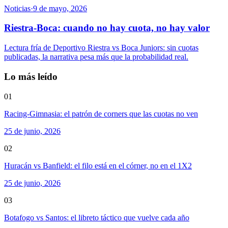
Noticias
·
9 de mayo, 2026
Riestra-Boca: cuando no hay cuota, no hay valor
Lectura fría de Deportivo Riestra vs Boca Juniors: sin cuotas
publicadas, la narrativa pesa más que la probabilidad real.
Lo más leído
01
Racing-Gimnasia: el patrón de corners que las cuotas no ven
25 de junio, 2026
02
Huracán vs Banfield: el filo está en el córner, no en el 1X2
25 de junio, 2026
03
Botafogo vs Santos: el libreto táctico que vuelve cada año