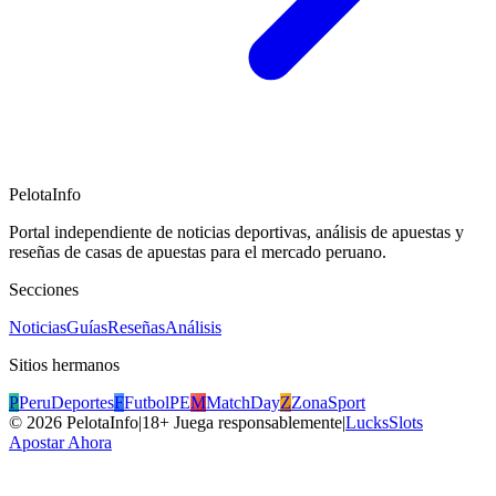
PelotaInfo
Portal independiente de noticias deportivas, análisis de apuestas y
reseñas de casas de apuestas para el mercado peruano.
Secciones
Noticias
Guías
Reseñas
Análisis
Sitios hermanos
P
PeruDeportes
F
FutbolPE
M
MatchDay
Z
ZonaSport
©
2026
PelotaInfo
|
18+ Juega responsablemente
|
LucksSlots
Apostar Ahora