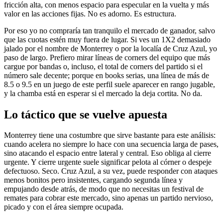
fricción alta, con menos espacio para especular en la vuelta y más
valor en las acciones fijas. No es adorno. Es estructura.
Por eso yo no compraría tan tranquilo el mercado de ganador, salvo
que las cuotas estén muy fuera de lugar. Si ves un 1X2 demasiado
jalado por el nombre de Monterrey o por la localía de Cruz Azul, yo
paso de largo. Prefiero mirar líneas de corners del equipo que más
cargue por bandas o, incluso, el total de corners del partido si el
número sale decente; porque en books serias, una línea de más de
8.5 o 9.5 en un juego de este perfil suele aparecer en rango jugable,
y la chamba está en esperar si el mercado la deja cortita. No da.
Lo táctico que se vuelve apuesta
Monterrey tiene una costumbre que sirve bastante para este análisis:
cuando acelera no siempre lo hace con una secuencia larga de pases,
sino atacando el espacio entre lateral y central. Eso obliga al cierre
urgente. Y cierre urgente suele significar pelota al córner o despeje
defectuoso. Seco. Cruz Azul, a su vez, puede responder con ataques
menos bonitos pero insistentes, cargando segunda línea y
empujando desde atrás, de modo que no necesitas un festival de
remates para cobrar este mercado, sino apenas un partido nervioso,
picado y con el área siempre ocupada.