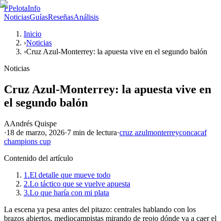
P
PelotaInfo
Noticias
Guías
Reseñas
Análisis
Inicio
›
Noticias
›
Cruz Azul-Monterrey: la apuesta vive en el segundo balón
Noticias
Cruz Azul-Monterrey: la apuesta vive en
el segundo balón
A
Andrés Quispe
·
18 de marzo, 2026
·
7 min
de lectura
·
cruz azul
monterrey
concacaf
champions cup
Contenido del artículo
1.
El detalle que mueve todo
2.
Lo táctico que se vuelve apuesta
3.
Lo que haría con mi plata
La escena ya pesa antes del pitazo: centrales hablando con los
brazos abiertos, mediocampistas mirando de reojo dónde va a caer el