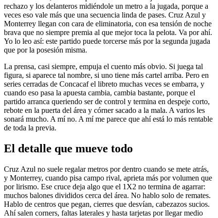
rechazo y los delanteros midiéndole un metro a la jugada, porque a
veces eso vale más que una secuencia linda de pases. Cruz Azul y
Monterrey llegan con cara de eliminatoria, con esa tensión de noche
brava que no siempre premia al que mejor toca la pelota. Va por ahí.
Yo lo leo así: este partido puede torcerse más por la segunda jugada
que por la posesión misma.
La prensa, casi siempre, empuja el cuento más obvio. Si juega tal
figura, si aparece tal nombre, si uno tiene más cartel arriba. Pero en
series cerradas de Concacaf el libreto muchas veces se embarra, y
cuando eso pasa la apuesta cambia, cambia bastante, porque el
partido arranca queriendo ser de control y termina en despeje corto,
rebote en la puerta del área y córner sacado a la mala. A varios les
sonará mucho. A mí no. A mí me parece que ahí está lo más rentable
de toda la previa.
El detalle que mueve todo
Cruz Azul no suele regalar metros por dentro cuando se mete atrás,
y Monterrey, cuando pisa campo rival, aprieta más por volumen que
por lirismo. Ese cruce deja algo que el 1X2 no termina de agarrar:
muchos balones divididos cerca del área. No hablo solo de remates.
Hablo de centros que pegan, cierres que desvían, cabezazos sucios.
Ahí salen corners, faltas laterales y hasta tarjetas por llegar medio