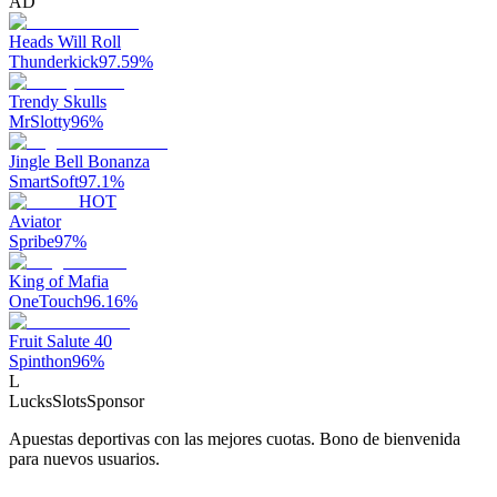
AD
Heads Will Roll
Thunderkick
97.59
%
Trendy Skulls
MrSlotty
96
%
Jingle Bell Bonanza
SmartSoft
97.1
%
HOT
Aviator
Spribe
97
%
King of Mafia
OneTouch
96.16
%
Fruit Salute 40
Spinthon
96
%
L
LucksSlots
Sponsor
Apuestas deportivas con las mejores cuotas. Bono de bienvenida
para nuevos usuarios.