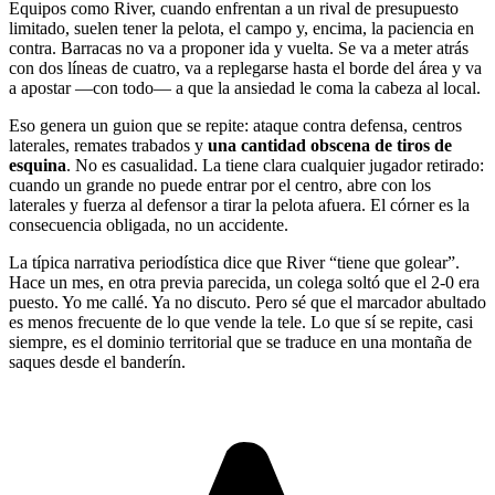
Equipos como River, cuando enfrentan a un rival de presupuesto
limitado, suelen tener la pelota, el campo y, encima, la paciencia en
contra. Barracas no va a proponer ida y vuelta. Se va a meter atrás
con dos líneas de cuatro, va a replegarse hasta el borde del área y va
a apostar —con todo— a que la ansiedad le coma la cabeza al local.
Eso genera un guion que se repite: ataque contra defensa, centros
laterales, remates trabados y
una cantidad obscena de tiros de
esquina
. No es casualidad. La tiene clara cualquier jugador retirado:
cuando un grande no puede entrar por el centro, abre con los
laterales y fuerza al defensor a tirar la pelota afuera. El córner es la
consecuencia obligada, no un accidente.
La típica narrativa periodística dice que River “tiene que golear”.
Hace un mes, en otra previa parecida, un colega soltó que el 2-0 era
puesto. Yo me callé. Ya no discuto. Pero sé que el marcador abultado
es menos frecuente de lo que vende la tele. Lo que sí se repite, casi
siempre, es el dominio territorial que se traduce en una montaña de
saques desde el banderín.