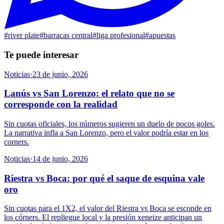
#
river plate
#
barracas central
#
liga profesional
#
apuestas
Te puede interesar
Noticias
·
23 de junio, 2026
Lanús vs San Lorenzo: el relato que no se
corresponde con la realidad
Sin cuotas oficiales, los números sugieren un duelo de pocos goles.
La narrativa infla a San Lorenzo, pero el valor podría estar en los
corners.
Noticias
·
14 de junio, 2026
Riestra vs Boca: por qué el saque de esquina vale
oro
Sin cuotas para el 1X2, el valor del Riestra vs Boca se esconde en
los córners. El repliegue local y la presión xeneize anticipan un