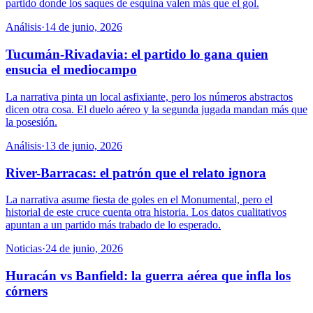
partido donde los saques de esquina valen más que el gol.
Análisis
·
14 de junio, 2026
Tucumán-Rivadavia: el partido lo gana quien
ensucia el mediocampo
La narrativa pinta un local asfixiante, pero los números abstractos
dicen otra cosa. El duelo aéreo y la segunda jugada mandan más que
la posesión.
Análisis
·
13 de junio, 2026
River-Barracas: el patrón que el relato ignora
La narrativa asume fiesta de goles en el Monumental, pero el
historial de este cruce cuenta otra historia. Los datos cualitativos
apuntan a un partido más trabado de lo esperado.
Noticias
·
24 de junio, 2026
Huracán vs Banfield: la guerra aérea que infla los
córners