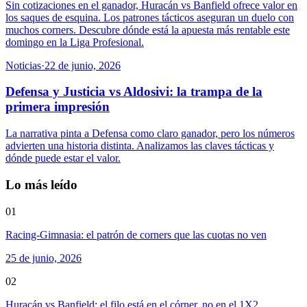
Sin cotizaciones en el ganador, Huracán vs Banfield ofrece valor en
los saques de esquina. Los patrones tácticos aseguran un duelo con
muchos corners. Descubre dónde está la apuesta más rentable este
domingo en la Liga Profesional.
Noticias
·
22 de junio, 2026
Defensa y Justicia vs Aldosivi: la trampa de la
primera impresión
La narrativa pinta a Defensa como claro ganador, pero los números
advierten una historia distinta. Analizamos las claves tácticas y
dónde puede estar el valor.
Lo más leído
01
Racing-Gimnasia: el patrón de corners que las cuotas no ven
25 de junio, 2026
02
Huracán vs Banfield: el filo está en el córner, no en el 1X2