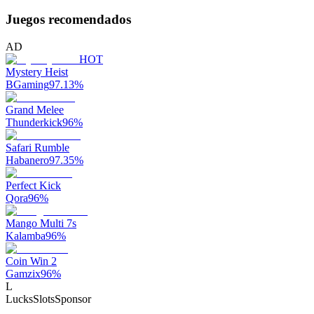
Juegos recomendados
AD
HOT
Mystery Heist
BGaming
97.13
%
Grand Melee
Thunderkick
96
%
Safari Rumble
Habanero
97.35
%
Perfect Kick
Qora
96
%
Mango Multi 7s
Kalamba
96
%
Coin Win 2
Gamzix
96
%
L
LucksSlots
Sponsor