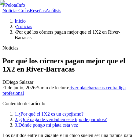
P
PelotaInfo
Noticias
Guías
Reseñas
Análisis
Inicio
›
Noticias
›
Por qué los córners pagan mejor que el 1X2 en River-
Barracas
Noticias
Por qué los córners pagan mejor que el
1X2 en River-Barracas
D
Diego Salazar
·
1 de junio, 2026
·
5 min
de lectura
·
river plate
barracas central
liga
profesional
Contenido del artículo
1.
¿Por qué el 1X2 es un espejismo?
2.
¿Qué paga de verdad en este tipo de partidos?
3.
Dónde pongo mi plata esta vez
Los partidos entre un gigante y un chico suelen ser una trampa para