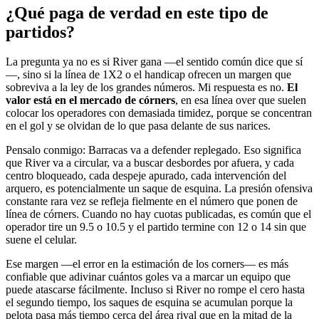
¿Qué paga de verdad en este tipo de
partidos?
La pregunta ya no es si River gana —el sentido común dice que sí
—, sino si la línea de 1X2 o el handicap ofrecen un margen que
sobreviva a la ley de los grandes números. Mi respuesta es no.
El
valor está en el mercado de córners
, en esa línea over que suelen
colocar los operadores con demasiada timidez, porque se concentran
en el gol y se olvidan de lo que pasa delante de sus narices.
Pensalo conmigo: Barracas va a defender replegado. Eso significa
que River va a circular, va a buscar desbordes por afuera, y cada
centro bloqueado, cada despeje apurado, cada intervención del
arquero, es potencialmente un saque de esquina. La presión ofensiva
constante rara vez se refleja fielmente en el número que ponen de
línea de córners. Cuando no hay cuotas publicadas, es común que el
operador tire un 9.5 o 10.5 y el partido termine con 12 o 14 sin que
suene el celular.
Ese margen —el error en la estimación de los corners— es más
confiable que adivinar cuántos goles va a marcar un equipo que
puede atascarse fácilmente. Incluso si River no rompe el cero hasta
el segundo tiempo, los saques de esquina se acumulan porque la
pelota pasa más tiempo cerca del área rival que en la mitad de la