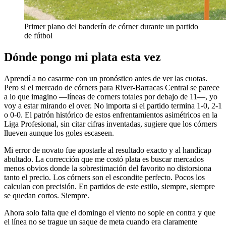
Primer plano del banderín de córner durante un partido
de fútbol
Dónde pongo mi plata esta vez
Aprendí a no casarme con un pronóstico antes de ver las cuotas.
Pero si el mercado de córners para River-Barracas Central se parece
a lo que imagino —líneas de corners totales por debajo de 11—, yo
voy a estar mirando el over. No importa si el partido termina 1-0, 2-1
o 0-0. El patrón histórico de estos enfrentamientos asimétricos en la
Liga Profesional, sin citar cifras inventadas, sugiere que los córners
llueven aunque los goles escaseen.
Mi error de novato fue apostarle al resultado exacto y al handicap
abultado. La corrección que me costó plata es buscar mercados
menos obvios donde la sobrestimación del favorito no distorsiona
tanto el precio. Los córners son el escondite perfecto. Pocos los
calculan con precisión. En partidos de este estilo, siempre, siempre
se quedan cortos. Siempre.
Ahora solo falta que el domingo el viento no sople en contra y que
el línea no se trague un saque de meta cuando era claramente