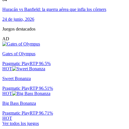
Huracán vs Banfield: la guerra aérea que infla los córners
24 de junio, 2026
Juegos destacados
AD
Gates of Olympus
Pragmatic Play
RTP
96.5
%
HOT
Sweet Bonanza
Pragmatic Play
RTP
96.51
%
HOT
Big Bass Bonanza
Pragmatic Play
RTP
96.71
%
HOT
Ver todos los juegos