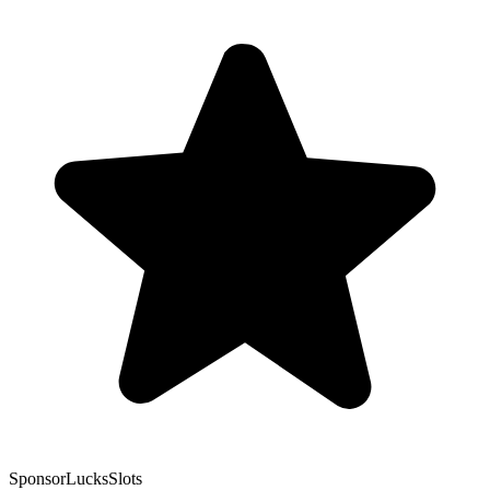
Sponsor
LucksSlots