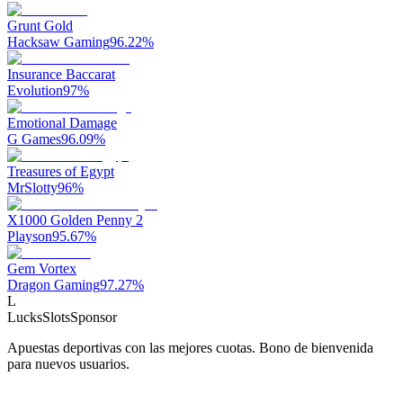
Grunt Gold
Hacksaw Gaming
96.22
%
Insurance Baccarat
Evolution
97
%
Emotional Damage
G Games
96.09
%
Treasures of Egypt
MrSlotty
96
%
X1000 Golden Penny 2
Playson
95.67
%
Gem Vortex
Dragon Gaming
97.27
%
L
LucksSlots
Sponsor
Apuestas deportivas con las mejores cuotas. Bono de bienvenida
para nuevos usuarios.