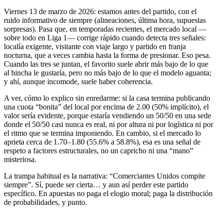
Viernes 13 de marzo de 2026: estamos antes del partido, con el
ruido informativo de siempre (alineaciones, última hora, supuestas
sorpresas). Pasa que, en temporadas recientes, el mercado local —
sobre todo en Liga 1— corrige rápido cuando detecta tres señales:
localía exigente, visitante con viaje largo y partido en franja
nocturna, que a veces cambia hasta la forma de presionar. Eso pesa.
Cuando las tres se juntan, el favorito suele abrir más bajo de lo que
al hincha le gustaría, pero no más bajo de lo que el modelo aguanta;
y ahí, aunque incomode, suele haber coherencia.
A ver, cómo lo explico sin enredarme: si la casa termina publicando
una cuota “bonita” del local por encima de 2.00 (50% implícito), el
valor sería evidente, porque estaría vendiendo un 50/50 en una sede
donde el 50/50 casi nunca es real, ni por altura ni por logística ni por
el ritmo que se termina imponiendo. En cambio, si el mercado lo
aprieta cerca de 1.70–1.80 (55.6% a 58.8%), esa es una señal de
respeto a factores estructurales, no un capricho ni una “mano”
misteriosa.
La trampa habitual es la narrativa: “Comerciantes Unidos compite
siempre”. Sí, puede ser cierta… y aun así perder este partido
específico. En apuestas no paga el elogio moral; paga la distribución
de probabilidades, y punto.