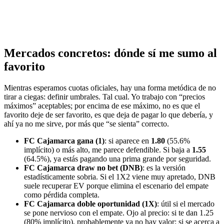
Mercados concretos: dónde sí me sumo al
favorito
Mientras esperamos cuotas oficiales, hay una forma metódica de no
tirar a ciegas: definir umbrales. Tal cual. Yo trabajo con “precios
máximos” aceptables; por encima de ese máximo, no es que el
favorito deje de ser favorito, es que deja de pagar lo que debería, y
ahí ya no me sirve, por más que “se sienta” correcto.
FC Cajamarca gana (1)
: si aparece en
1.80
(55.6%
implícito) o más alto, me parece defendible. Si baja a
1.55
(64.5%), ya estás pagando una prima grande por seguridad.
FC Cajamarca draw no bet (DNB)
: es la versión
estadísticamente sobria. Si el 1X2 viene muy apretado, DNB
suele recuperar EV porque elimina el escenario del empate
como pérdida completa.
FC Cajamarca doble oportunidad (1X)
: útil si el mercado
se pone nervioso con el empate. Ojo al precio: si te dan 1.25
(80% implícito), probablemente ya no hay valor; si se acerca a