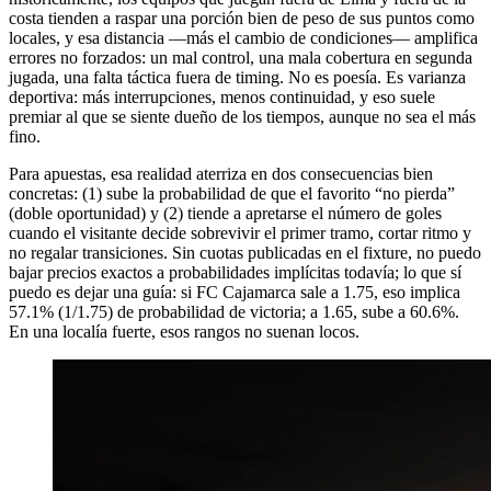
costa tienden a raspar una porción bien de peso de sus puntos como
locales, y esa distancia —más el cambio de condiciones— amplifica
errores no forzados: un mal control, una mala cobertura en segunda
jugada, una falta táctica fuera de timing. No es poesía. Es varianza
deportiva: más interrupciones, menos continuidad, y eso suele
premiar al que se siente dueño de los tiempos, aunque no sea el más
fino.
Para apuestas, esa realidad aterriza en dos consecuencias bien
concretas: (1) sube la probabilidad de que el favorito “no pierda”
(doble oportunidad) y (2) tiende a apretarse el número de goles
cuando el visitante decide sobrevivir el primer tramo, cortar ritmo y
no regalar transiciones. Sin cuotas publicadas en el fixture, no puedo
bajar precios exactos a probabilidades implícitas todavía; lo que sí
puedo es dejar una guía: si FC Cajamarca sale a 1.75, eso implica
57.1% (1/1.75) de probabilidad de victoria; a 1.65, sube a 60.6%.
En una localía fuerte, esos rangos no suenan locos.