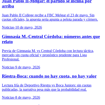
Juan Pablo II-Melgar: el partido se inclina por
arriba
Juan Pablo II College recibe a FBC Melgar el 23 de mayo. Sin
cuotas oficiales, la apuesta seria apunta a pelota parada y córners.
Noticias
·
10 de mayo, 2026
Gimnasia M.-Central Córdoba: números antes que
relato
Previa de Gimnasia M. vs Central Córdoba con lectura táctica,
mercado sin cuota oficial y pronóstico prudente para Liga
Profesional.
Noticias
·
9 de mayo, 2026
Riestra-Boca: cuando no hay cuota, no hay valor
Lectura fría de Deportivo Riestra vs Boca Juniors: sin cuotas
publicadas, la narrativa pesa más que la probabilidad real.
Noticias
·
8 de mayo, 2026