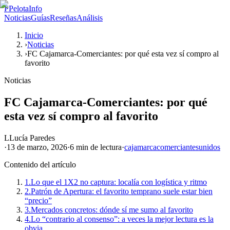
P
PelotaInfo
Noticias
Guías
Reseñas
Análisis
Inicio
›
Noticias
›
FC Cajamarca-Comerciantes: por qué esta vez sí compro al
favorito
Noticias
FC Cajamarca-Comerciantes: por qué
esta vez sí compro al favorito
L
Lucía Paredes
·
13 de marzo, 2026
·
6 min
de lectura
·
cajamarca
comerciantes
unidos
Contenido del artículo
1.
Lo que el 1X2 no captura: localía con logística y ritmo
2.
Patrón de Apertura: el favorito temprano suele estar bien
“precio”
3.
Mercados concretos: dónde sí me sumo al favorito
4.
Lo “contrario al consenso”: a veces la mejor lectura es la
obvia