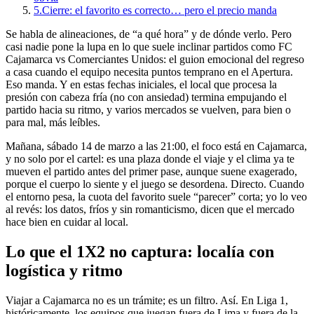
5.
Cierre: el favorito es correcto… pero el precio manda
Se habla de alineaciones, de “a qué hora” y de dónde verlo. Pero
casi nadie pone la lupa en lo que suele inclinar partidos como FC
Cajamarca vs Comerciantes Unidos: el guion emocional del regreso
a casa cuando el equipo necesita puntos temprano en el Apertura.
Eso manda. Y en estas fechas iniciales, el local que procesa la
presión con cabeza fría (no con ansiedad) termina empujando el
partido hacia su ritmo, y varios mercados se vuelven, para bien o
para mal, más leíbles.
Mañana, sábado 14 de marzo a las 21:00, el foco está en Cajamarca,
y no solo por el cartel: es una plaza donde el viaje y el clima ya te
mueven el partido antes del primer pase, aunque suene exagerado,
porque el cuerpo lo siente y el juego se desordena. Directo. Cuando
el entorno pesa, la cuota del favorito suele “parecer” corta; yo lo veo
al revés: los datos, fríos y sin romanticismo, dicen que el mercado
hace bien en cuidar al local.
Lo que el 1X2 no captura: localía con
logística y ritmo
Viajar a Cajamarca no es un trámite; es un filtro. Así. En Liga 1,
históricamente, los equipos que juegan fuera de Lima y fuera de la