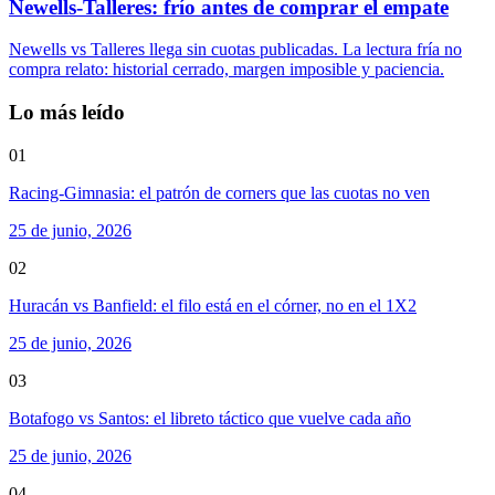
Newells-Talleres: frío antes de comprar el empate
Newells vs Talleres llega sin cuotas publicadas. La lectura fría no
compra relato: historial cerrado, margen imposible y paciencia.
Lo más leído
01
Racing-Gimnasia: el patrón de corners que las cuotas no ven
25 de junio, 2026
02
Huracán vs Banfield: el filo está en el córner, no en el 1X2
25 de junio, 2026
03
Botafogo vs Santos: el libreto táctico que vuelve cada año
25 de junio, 2026
04