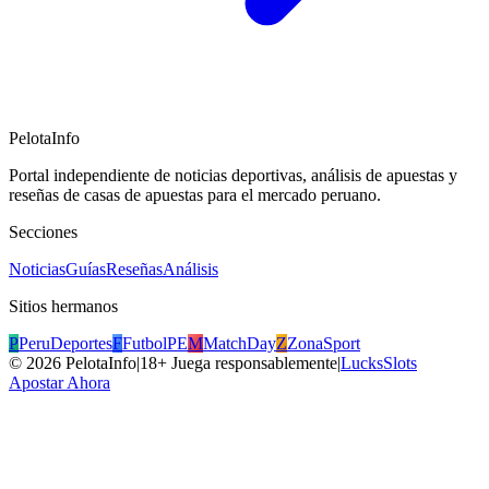
PelotaInfo
Portal independiente de noticias deportivas, análisis de apuestas y
reseñas de casas de apuestas para el mercado peruano.
Secciones
Noticias
Guías
Reseñas
Análisis
Sitios hermanos
P
PeruDeportes
F
FutbolPE
M
MatchDay
Z
ZonaSport
©
2026
PelotaInfo
|
18+ Juega responsablemente
|
LucksSlots
Apostar Ahora