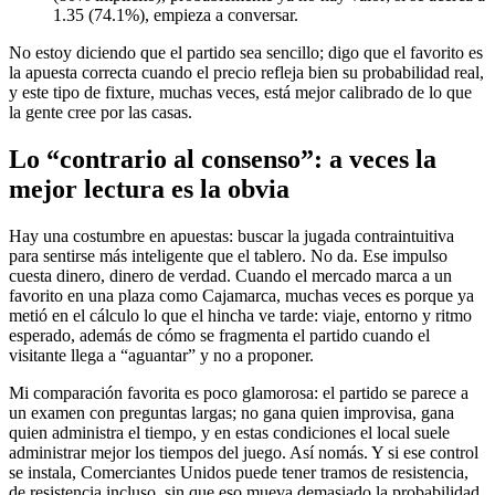
1.35 (74.1%), empieza a conversar.
No estoy diciendo que el partido sea sencillo; digo que el favorito es
la apuesta correcta cuando el precio refleja bien su probabilidad real,
y este tipo de fixture, muchas veces, está mejor calibrado de lo que
la gente cree por las casas.
Lo “contrario al consenso”: a veces la
mejor lectura es la obvia
Hay una costumbre en apuestas: buscar la jugada contraintuitiva
para sentirse más inteligente que el tablero. No da. Ese impulso
cuesta dinero, dinero de verdad. Cuando el mercado marca a un
favorito en una plaza como Cajamarca, muchas veces es porque ya
metió en el cálculo lo que el hincha ve tarde: viaje, entorno y ritmo
esperado, además de cómo se fragmenta el partido cuando el
visitante llega a “aguantar” y no a proponer.
Mi comparación favorita es poco glamorosa: el partido se parece a
un examen con preguntas largas; no gana quien improvisa, gana
quien administra el tiempo, y en estas condiciones el local suele
administrar mejor los tiempos del juego. Así nomás. Y si ese control
se instala, Comerciantes Unidos puede tener tramos de resistencia,
de resistencia incluso, sin que eso mueva demasiado la probabilidad