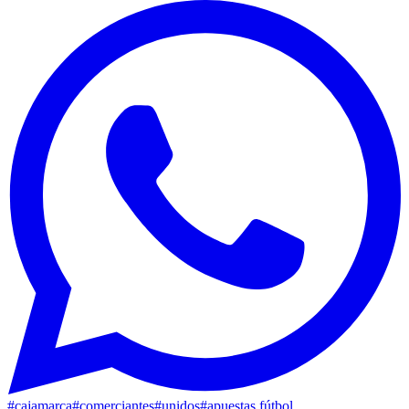
#
cajamarca
#
comerciantes
#
unidos
#
apuestas fútbol