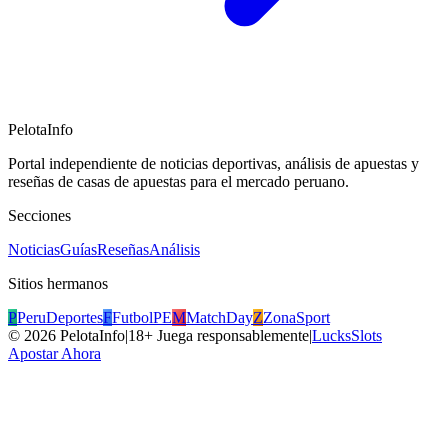
PelotaInfo
Portal independiente de noticias deportivas, análisis de apuestas y
reseñas de casas de apuestas para el mercado peruano.
Secciones
Noticias
Guías
Reseñas
Análisis
Sitios hermanos
P
PeruDeportes
F
FutbolPE
M
MatchDay
Z
ZonaSport
©
2026
PelotaInfo
|
18+ Juega responsablemente
|
LucksSlots
Apostar Ahora