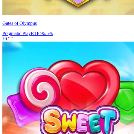
Gates of Olympus
Pragmatic Play
RTP
96.5
%
HOT