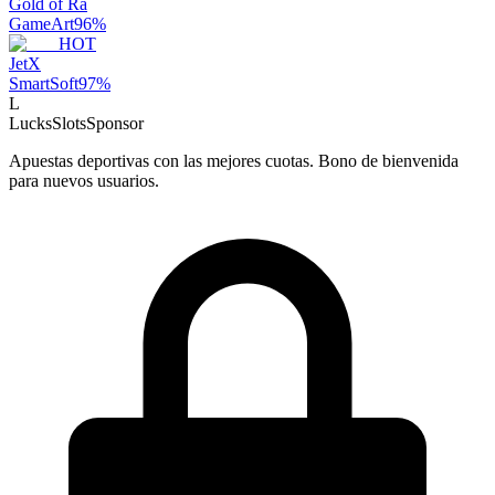
Gold of Ra
GameArt
96
%
HOT
JetX
SmartSoft
97
%
L
LucksSlots
Sponsor
Apuestas deportivas con las mejores cuotas. Bono de bienvenida
para nuevos usuarios.