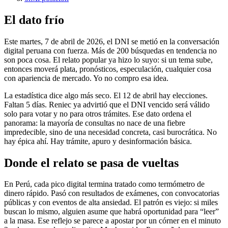
El dato frío
Este martes, 7 de abril de 2026, el DNI se metió en la conversación
digital peruana con fuerza. Más de 200 búsquedas en tendencia no
son poca cosa. El relato popular ya hizo lo suyo: si un tema sube,
entonces moverá plata, pronósticos, especulación, cualquier cosa
con apariencia de mercado. Yo no compro esa idea.
La estadística dice algo más seco. El 12 de abril hay elecciones.
Faltan 5 días. Reniec ya advirtió que el DNI vencido será válido
solo para votar y no para otros trámites. Ese dato ordena el
panorama: la mayoría de consultas no nace de una fiebre
impredecible, sino de una necesidad concreta, casi burocrática. No
hay épica ahí. Hay trámite, apuro y desinformación básica.
Donde el relato se pasa de vueltas
En Perú, cada pico digital termina tratado como termómetro de
dinero rápido. Pasó con resultados de exámenes, con convocatorias
públicas y con eventos de alta ansiedad. El patrón es viejo: si miles
buscan lo mismo, alguien asume que habrá oportunidad para “leer”
a la masa. Ese reflejo se parece a apostar por un córner en el minuto