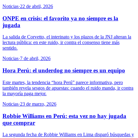
Noticias
·
22 de abril, 2026
ONPE en crisis: el favorito ya no siempre es la
jugada
La salida de Corvetto, el interinato y los plazos de la JNJ alteran la
lectura pública: en este ruido, ir contra el consenso tiene más
sentido.
Noticias
·
7 de abril, 2026
Hora Perú: el underdog no siempre es un equipo
Este martes, la tendencia “hora Perú” parece informativa, pero
también revela sesgos de apuestas: cuando el ruido manda, ir contra
la mayoría paga mejor.
Noticias
·
23 de marzo, 2026
Robbie Williams en Perú: esta vez no hay jugada
que comprar
La segunda fecha de Robbie Williams en Lima disparó búsquedas y