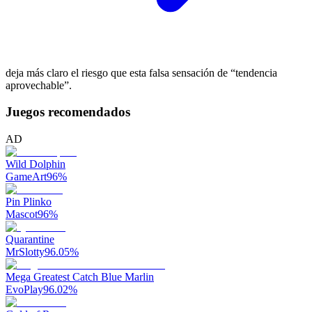
deja más claro el riesgo que esta falsa sensación de “tendencia
aprovechable”.
Juegos recomendados
AD
Wild Dolphin
GameArt
96
%
Pin Plinko
Mascot
96
%
Quarantine
MrSlotty
96.05
%
Mega Greatest Catch Blue Marlin
EvoPlay
96.02
%