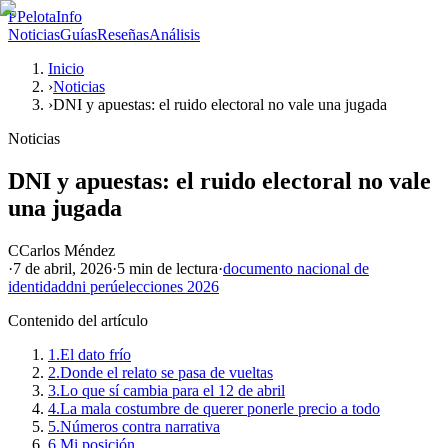
P
PelotaInfo
Noticias
Guías
Reseñas
Análisis
Inicio
›
Noticias
›
DNI y apuestas: el ruido electoral no vale una jugada
Noticias
DNI y apuestas: el ruido electoral no vale
una jugada
C
Carlos Méndez
·
7 de abril, 2026
·
5 min
de lectura
·
documento nacional de
identidad
dni perú
elecciones 2026
Contenido del artículo
1.
El dato frío
2.
Donde el relato se pasa de vueltas
3.
Lo que sí cambia para el 12 de abril
4.
La mala costumbre de querer ponerle precio a todo
5.
Números contra narrativa
6.
Mi posición