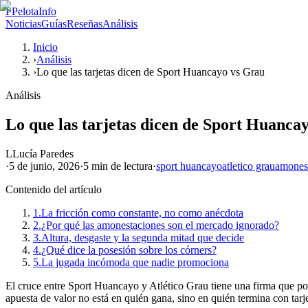
P
PelotaInfo
Noticias
Guías
Reseñas
Análisis
Inicio
›
Análisis
›
Lo que las tarjetas dicen de Sport Huancayo vs Grau
Análisis
Lo que las tarjetas dicen de Sport Huanca
L
Lucía Paredes
·
5 de junio, 2026
·
5 min
de lectura
·
sport huancayo
atletico grau
amones
Contenido del artículo
1.
La fricción como constante, no como anécdota
2.
¿Por qué las amonestaciones son el mercado ignorado?
3.
Altura, desgaste y la segunda mitad que decide
4.
¿Qué dice la posesión sobre los córners?
5.
La jugada incómoda que nadie promociona
El cruce entre Sport Huancayo y Atlético Grau tiene una firma que poc
apuesta de valor no está en quién gana, sino en quién termina con tarje