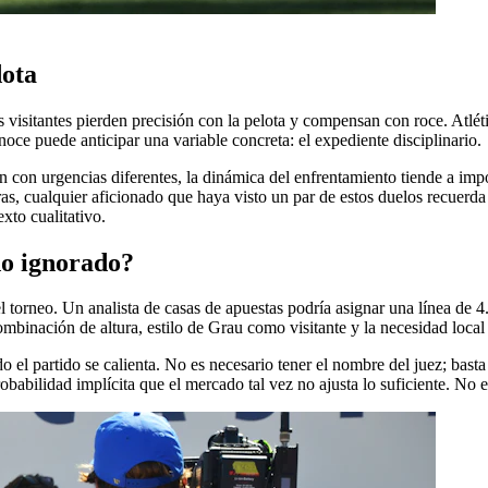
dota
 visitantes pierden precisión con la pelota y compensan con roce. Atlét
onoce puede anticipar una variable concreta: el expediente disciplinario.
con urgencias diferentes, la dinámica del enfrentamiento tiende a impon
fras, cualquier aficionado que haya visto un par de estos duelos recuer
xto cualitativo.
do ignorado?
el torneo. Un analista de casas de apuestas podría asignar una línea de 
ombinación de altura, estilo de Grau como visitante y la necesidad loc
 el partido se calienta. No es necesario tener el nombre del juez; basta
abilidad implícita que el mercado tal vez no ajusta lo suficiente. No es