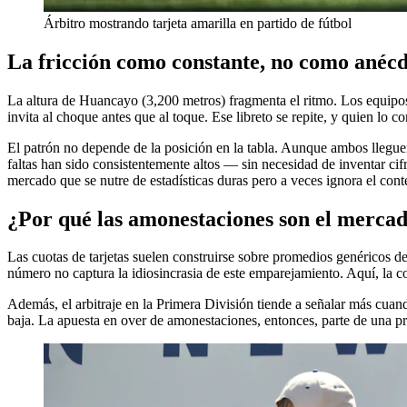
Árbitro mostrando tarjeta amarilla en partido de fútbol
La fricción como constante, no como anéc
La altura de Huancayo (3,200 metros) fragmenta el ritmo. Los equipos
invita al choque antes que al toque. Ese libreto se repite, y quien lo c
El patrón no depende de la posición en la tabla. Aunque ambos lleguen 
faltas han sido consistentemente altos — sin necesidad de inventar ci
mercado que se nutre de estadísticas duras pero a veces ignora el conte
¿Por qué las amonestaciones son el merca
Las cuotas de tarjetas suelen construirse sobre promedios genéricos d
número no captura la idiosincrasia de este emparejamiento. Aquí, la c
Además, el arbitraje en la Primera División tiende a señalar más cuando
baja. La apuesta en over de amonestaciones, entonces, parte de una prob