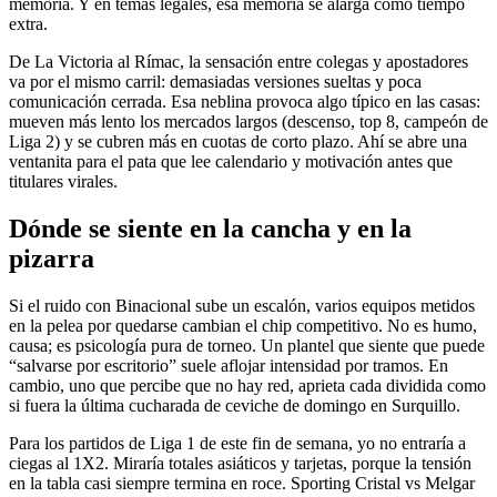
memoria. Y en temas legales, esa memoria se alarga como tiempo
extra.
De La Victoria al Rímac, la sensación entre colegas y apostadores
va por el mismo carril: demasiadas versiones sueltas y poca
comunicación cerrada. Esa neblina provoca algo típico en las casas:
mueven más lento los mercados largos (descenso, top 8, campeón de
Liga 2) y se cubren más en cuotas de corto plazo. Ahí se abre una
ventanita para el pata que lee calendario y motivación antes que
titulares virales.
Dónde se siente en la cancha y en la
pizarra
Si el ruido con Binacional sube un escalón, varios equipos metidos
en la pelea por quedarse cambian el chip competitivo. No es humo,
causa; es psicología pura de torneo. Un plantel que siente que puede
“salvarse por escritorio” suele aflojar intensidad por tramos. En
cambio, uno que percibe que no hay red, aprieta cada dividida como
si fuera la última cucharada de ceviche de domingo en Surquillo.
Para los partidos de Liga 1 de este fin de semana, yo no entraría a
ciegas al 1X2. Miraría totales asiáticos y tarjetas, porque la tensión
en la tabla casi siempre termina en roce. Sporting Cristal vs Melgar