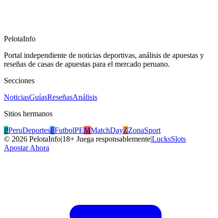
PelotaInfo
Portal independiente de noticias deportivas, análisis de apuestas y
reseñas de casas de apuestas para el mercado peruano.
Secciones
Noticias
Guías
Reseñas
Análisis
Sitios hermanos
P
PeruDeportes
F
FutbolPE
M
MatchDay
Z
ZonaSport
©
2026
PelotaInfo
|
18+ Juega responsablemente
|
LucksSlots
Apostar Ahora