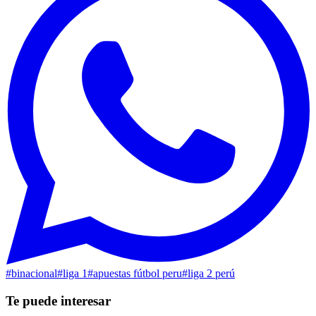
#
binacional
#
liga 1
#
apuestas fútbol peru
#
liga 2 perú
Te puede interesar