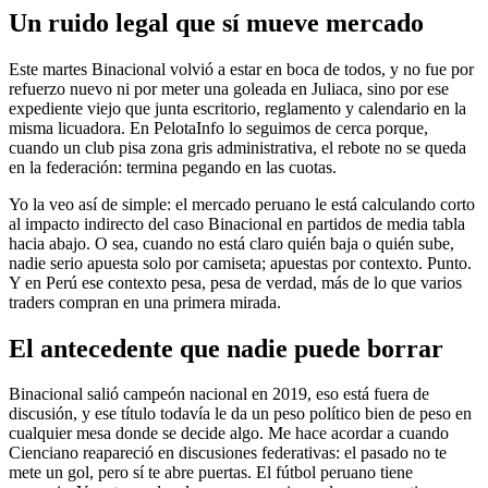
Un ruido legal que sí mueve mercado
Este martes Binacional volvió a estar en boca de todos, y no fue por
refuerzo nuevo ni por meter una goleada en Juliaca, sino por ese
expediente viejo que junta escritorio, reglamento y calendario en la
misma licuadora. En PelotaInfo lo seguimos de cerca porque,
cuando un club pisa zona gris administrativa, el rebote no se queda
en la federación: termina pegando en las cuotas.
Yo la veo así de simple: el mercado peruano le está calculando corto
al impacto indirecto del caso Binacional en partidos de media tabla
hacia abajo. O sea, cuando no está claro quién baja o quién sube,
nadie serio apuesta solo por camiseta; apuestas por contexto. Punto.
Y en Perú ese contexto pesa, pesa de verdad, más de lo que varios
traders compran en una primera mirada.
El antecedente que nadie puede borrar
Binacional salió campeón nacional en 2019, eso está fuera de
discusión, y ese título todavía le da un peso político bien de peso en
cualquier mesa donde se decide algo. Me hace acordar a cuando
Cienciano reapareció en discusiones federativas: el pasado no te
mete un gol, pero sí te abre puertas. El fútbol peruano tiene