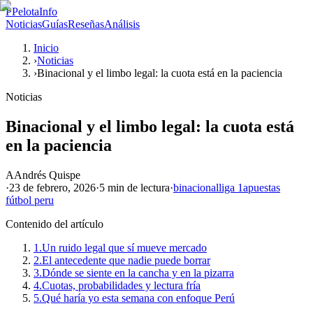
P
PelotaInfo
Noticias
Guías
Reseñas
Análisis
Inicio
›
Noticias
›
Binacional y el limbo legal: la cuota está en la paciencia
Noticias
Binacional y el limbo legal: la cuota está
en la paciencia
A
Andrés Quispe
·
23 de febrero, 2026
·
5 min
de lectura
·
binacional
liga 1
apuestas
fútbol peru
Contenido del artículo
1.
Un ruido legal que sí mueve mercado
2.
El antecedente que nadie puede borrar
3.
Dónde se siente en la cancha y en la pizarra
4.
Cuotas, probabilidades y lectura fría
5.
Qué haría yo esta semana con enfoque Perú