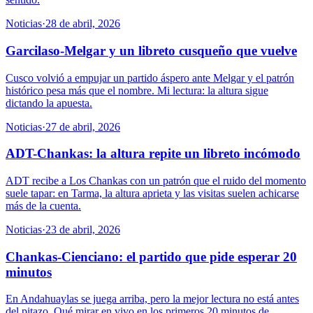
Noticias
·
28 de abril, 2026
Garcilaso-Melgar y un libreto cusqueño que vuelve
Cusco volvió a empujar un partido áspero ante Melgar y el patrón
histórico pesa más que el nombre. Mi lectura: la altura sigue
dictando la apuesta.
Noticias
·
27 de abril, 2026
ADT-Chankas: la altura repite un libreto incómodo
ADT recibe a Los Chankas con un patrón que el ruido del momento
suele tapar: en Tarma, la altura aprieta y las visitas suelen achicarse
más de la cuenta.
Noticias
·
23 de abril, 2026
Chankas-Cienciano: el partido que pide esperar 20
minutos
En Andahuaylas se juega arriba, pero la mejor lectura no está antes
del pitazo. Qué mirar en vivo en los primeros 20 minutos de