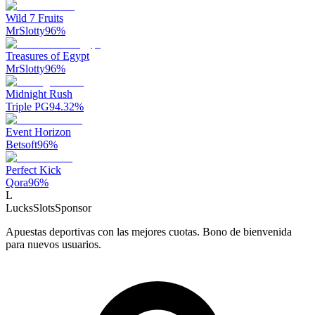
Wild 7 Fruits
MrSlotty
96
%
Treasures of Egypt
MrSlotty
96
%
Midnight Rush
Triple PG
94.32
%
Event Horizon
Betsoft
96
%
Perfect Kick
Qora
96
%
L
LucksSlots
Sponsor
Apuestas deportivas con las mejores cuotas. Bono de bienvenida
para nuevos usuarios.