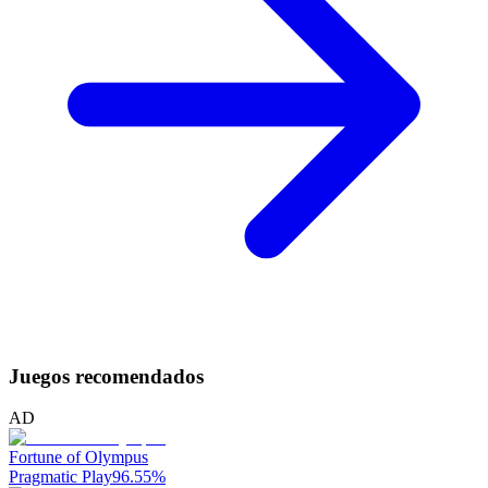
Juegos recomendados
AD
Fortune of Olympus
Pragmatic Play
96.55
%