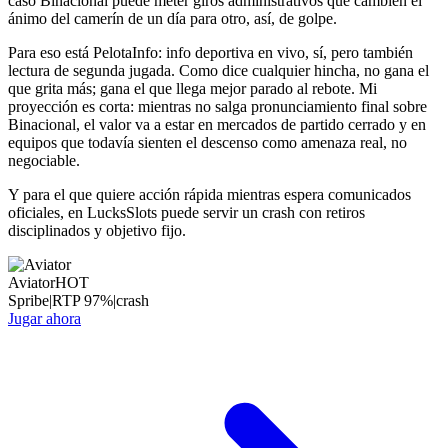
caso Binacional puede meter giros administrativos que cambien el
ánimo del camerín de un día para otro, así, de golpe.
Para eso está PelotaInfo: info deportiva en vivo, sí, pero también
lectura de segunda jugada. Como dice cualquier hincha, no gana el
que grita más; gana el que llega mejor parado al rebote. Mi
proyección es corta: mientras no salga pronunciamiento final sobre
Binacional, el valor va a estar en mercados de partido cerrado y en
equipos que todavía sienten el descenso como amenaza real, no
negociable.
Y para el que quiere acción rápida mientras espera comunicados
oficiales, en LucksSlots puede servir un crash con retiros
disciplinados y objetivo fijo.
Aviator
HOT
Spribe
|
RTP
97
%
|
crash
Jugar ahora