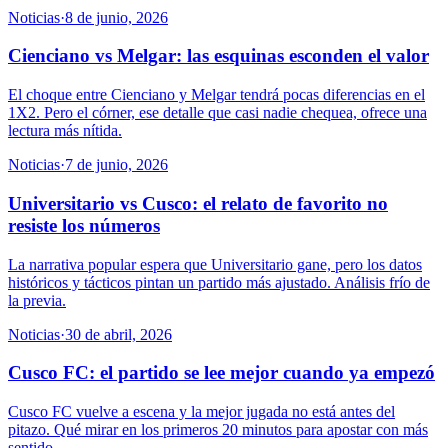
Noticias
·
8 de junio, 2026
Cienciano vs Melgar: las esquinas esconden el valor
El choque entre Cienciano y Melgar tendrá pocas diferencias en el
1X2. Pero el córner, ese detalle que casi nadie chequea, ofrece una
lectura más nítida.
Noticias
·
7 de junio, 2026
Universitario vs Cusco: el relato de favorito no
resiste los números
La narrativa popular espera que Universitario gane, pero los datos
históricos y tácticos pintan un partido más ajustado. Análisis frío de
la previa.
Noticias
·
30 de abril, 2026
Cusco FC: el partido se lee mejor cuando ya empezó
Cusco FC vuelve a escena y la mejor jugada no está antes del
pitazo. Qué mirar en los primeros 20 minutos para apostar con más
sentido.