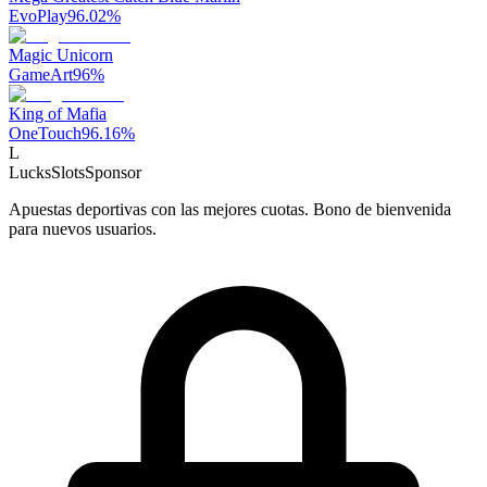
EvoPlay
96.02
%
Magic Unicorn
GameArt
96
%
King of Mafia
OneTouch
96.16
%
L
LucksSlots
Sponsor
Apuestas deportivas con las mejores cuotas. Bono de bienvenida
para nuevos usuarios.