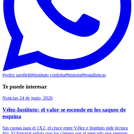
#
velez sarsfield
#
instituto cordoba
#
historial
#
estadisticas
Te puede interesar
Noticias
·
24 de junio, 2026
Vélez-Instituto: el valor se esconde en los saques de
esquina
Sin cuotas para el 1X2, el cruce entre Vélez e Instituto pide lectura
fría. El historial señala que los córners son el mercado que siempre