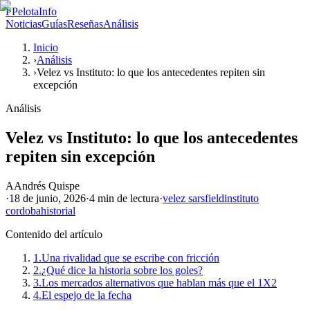
P
PelotaInfo
Noticias
Guías
Reseñas
Análisis
Inicio
›
Análisis
›
Velez vs Instituto: lo que los antecedentes repiten sin
excepción
Análisis
Velez vs Instituto: lo que los antecedentes
repiten sin excepción
A
Andrés Quispe
·
18 de junio, 2026
·
4 min
de lectura
·
velez sarsfield
instituto
cordoba
historial
Contenido del artículo
1.
Una rivalidad que se escribe con fricción
2.
¿Qué dice la historia sobre los goles?
3.
Los mercados alternativos que hablan más que el 1X2
4.
El espejo de la fecha