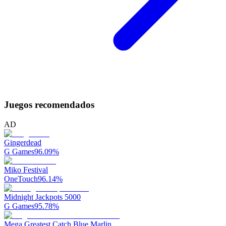
Juegos recomendados
AD
Gingerdead
G Games
96.09
%
Miko Festival
OneTouch
96.14
%
Midnight Jackpots 5000
G Games
95.78
%
Mega Greatest Catch Blue Marlin