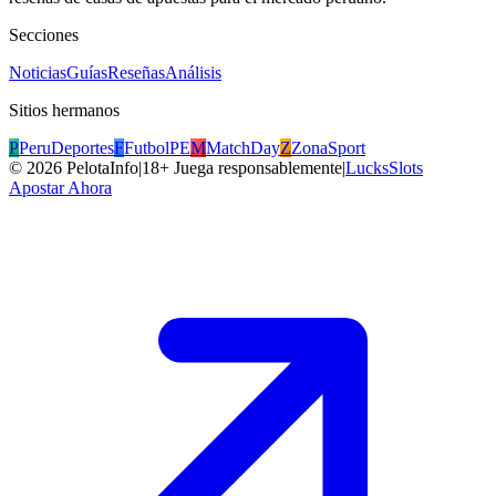
Secciones
Noticias
Guías
Reseñas
Análisis
Sitios hermanos
P
PeruDeportes
F
FutbolPE
M
MatchDay
Z
ZonaSport
©
2026
PelotaInfo
|
18+ Juega responsablemente
|
LucksSlots
Apostar Ahora